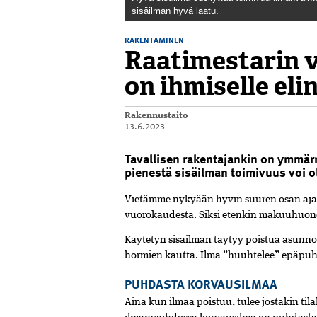
sisäilman hyvä laatu.
RAKENTAMINEN
Raatimestarin v
on ihmiselle el
Rakennustaito
13.6.2023
Tavallisen rakentajankin on ymmärr
pienestä sisäilman toimivuus voi ol
Vietämme nykyään hyvin suuren osan aja
vuorokaudesta. Siksi etenkin makuuhuone
Käytetyn sisäilman täytyy poistua asunnos
hormien­ kautta. Ilma ”huuhtelee” epäpuh
PUHDASTA KORVAUSILMAA
Aina kun ilmaa poistuu, tulee jostakin tila