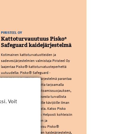
PIRISTEEL OY
Kattoturvauutuus Pisko®
Safeguard kaidejärjestelmä
Kotimainen kattoturvatuotteiden ja
sadevesijärjestelmien valmistaja Piristeel Oy
laajentaa Pisko®-kattoturvatuoteperhettä
uutuudella: Pisko® Safeguard -
kaidejärjestelmällä. Uusi järjestelmä parantaa
kattojen käyttöturvallisuutta tarjoamalla
pysyvän ja passiivisen putoamissuojauksen,
joka tekee katolla liikkumisesta turvallista
i. Voit
kaikille – myös satunnaisille kävijöille ilman
putoamissuojauskoulutusta. Katso Pisko
Safeguardin esittelyvideo: Helposti kohteisiin
toteutettava, modulaarinen ja
asentajaystävällinen ratkaisu Pisko®
Safeguard on modulaarinen kaidejärjestelmä,