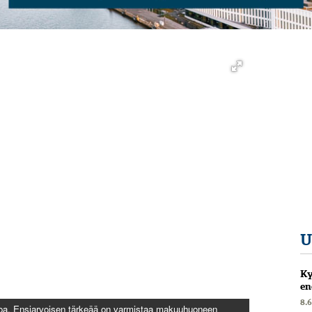
U
Ky
en
8.
htoa. Ensiarvoisen tärkeää on varmistaa makuuhuoneen