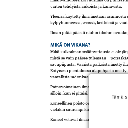
ilmanvaihdossa korvausilma on puhdasta ja
varten tehdyistä aukoista ja kanavista.
Yleensä käytetty ilma imetään asunnosta ul
kylpyhuoneessa, wc:ssä, keittiössä ja vaat
Ilman pitää päästä näihin tiloihin ovirak
MIKÄ ON VIKANA?
Mikäli ulkoilman sisäänvirtausta ei ole jär
mistä se vain pääsee tulemaan – porraskäyt
savupiipusta. Vääristä paikoista imetty i
Erityisesti pientaloissa alapohjasta imett
vaarallista radonkaasua.
Painovoimainen ilmanvaihto on perinteinen 
silloin, kun ei pitäisi, eli pakkasella.
Tämä s
Koneellinen poisto on toinen yleinen ilma
vielä­kin suurempi kuin painovoimaisessa
Koneet vetävät ilmaa kaikista ulkoseinän ja 