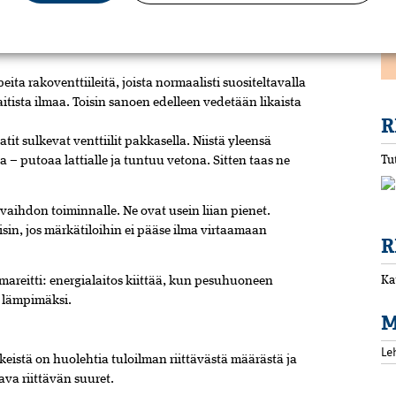
oiminnalle. Usein raot ovat aivan liian pienet.
ta rakoventtiileitä, joista normaalisti suositeltavalla
raitista ilmaa. Toisin sanoen edelleen vedetään likaista
R
atit­ sulkevat venttiilit pakkasella. Niistä yleensä
Tu
 – putoaa lattialle ja tuntuu vetona. Sitten taas ne
vaihdon toiminnalle. Ne ovat usein liian pienet.
in, jos märkätiloihin ei pääse ilma virtaamaan
R
Ka
lmareitti: energialaitos kiittää, kun pesuhuoneen
 lämpimäksi.
M
Le
istä on huolehtia tuloilman riittävästä määrästä ja
ava riittävän suuret.