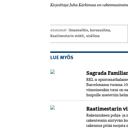
Kirjoittaja Juha Kärkimaa on rakennusinsinö
ilmanvaihto
,
korvausilma
,
ASIASANAT
Raatimestarin vinkit
,
sisäilma
LUE MYÖS
Sagrada Familian
RKL:n opintomatkalaiset 
Barcelonassa vuonna 20
viimeinenkin torni on s
huipulle nostettiin helm
Raatimestarin vi
Rakennuksen pohja- ja m
rakenteisiin siirtyvän k
rakennus pitää suojata 