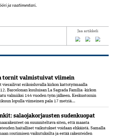
öri ja raatimestari.
Jaa artikkeli
 tornit valmistuivat viimein
vierailivat erikoisluvalla kirkon kattotyömaalla
12. Barcelonan kuuluisan La Sagrada Família -kirkon
aatu valmiiksi­ 144 vuoden työn jälkeen. Keskustornin
ikuun lopulla viimeinen pala 17 metriä...
nkit: salaojakorjausten sudenkuopat
aarakenteet on suunniteltava siten, että maasta
osteuden haitalliset vaikutukset voidaan ehkäistä. Samalla
maan routimisen vaikutuksilta ja estää rakenteiden