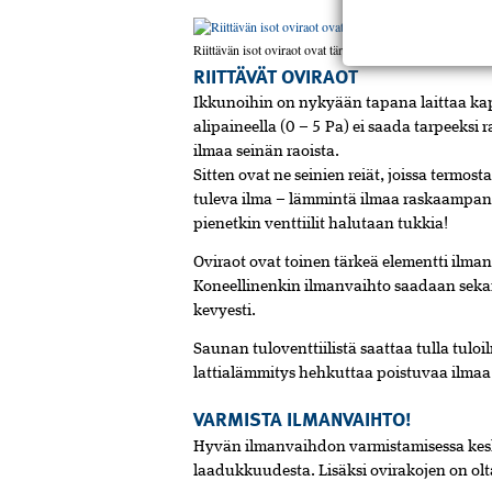
Riittävän isot oviraot ovat tärkeitä asunnon ilmanvaihdon t
RIITTÄVÄT OVIRAOT
Ikkunoihin on nykyään tapana laittaa kapei
alipaineella (0 – 5 Pa) ei saada tarpeeksi 
ilmaa seinän ­raoista.
Sitten ovat ne seinien reiät, joissa termosta
tuleva­ ­ilma – lämmintä ilmaa raskaampana
pienetkin venttiilit halutaan tukkia!
Oviraot ovat toinen tärkeä elementti ilman
Koneellinenkin ilmanvaihto saadaan sekais
kevyesti.
Saunan tuloventtiilistä saattaa tulla tuloi
lattialämmitys hehkuttaa poistuvaa ilmaa
VARMISTA ILMANVAIHTO!
Hyvän ilmanvaihdon varmistamisessa keske
laadukkuudesta. Lisäksi ovirakojen on olt