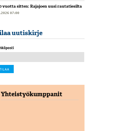
0 vuotta sitten: Rajajoen uusi rautatiesilta
6.2026 07:00
ilaa uutiskirje
hköposti
Yhteistyökumppanit