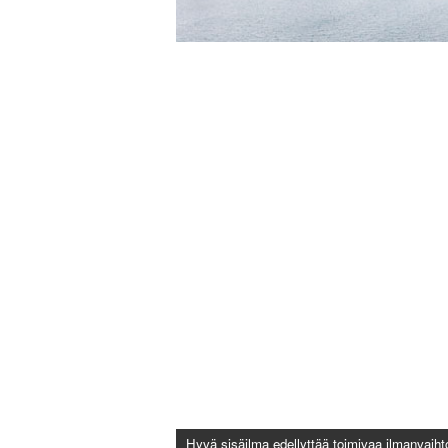
Hyvä sisäilma edellyttää toimivaa ilmanvai