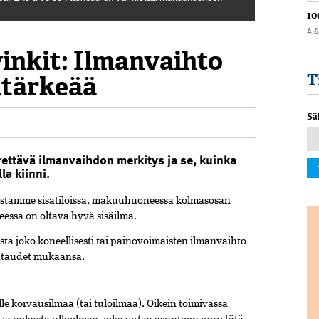
10
4.
inkit: Ilmanvaihto
intärkeää
T
Sä
ettävä ilmanvaihdon merkitys ja se, kuinka
la kiinni.
stamme sisätiloissa, makuuhuoneessa kolmasosan
essa on oltava hyvä sisäilma.
ta­ joko koneellisesti tai painovoimaisten ilmanvaihto­
taudet­ ­mukaansa.
lle korvausilmaa (tai tuloilmaa). Oikein toimivassa