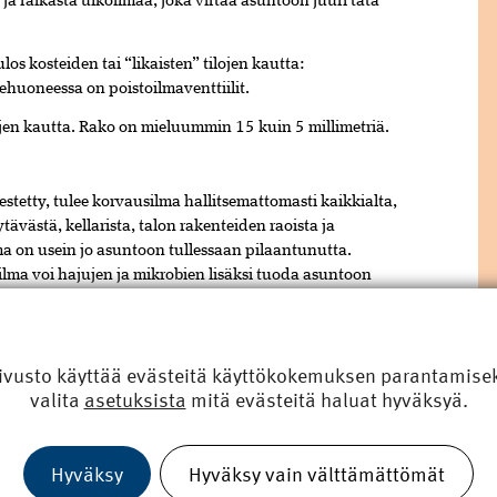
 raikasta ulkoilmaa, joka virtaa asuntoon juuri tätä
os kosteiden tai “likaisten” tilojen kautta:
ehuoneessa on poistoilmaventtiilit.
ojen kautta. Rako on mieluummin 15 kuin 5 millimetriä.
jestetty, tulee korvausilma hallitsemattomasti kaikkialta,
ävästä, kellarista, talon rakenteiden raoista ja
lma on usein jo asuntoon tullessaan pilaantunutta.
y ilma voi hajujen ja mikrobien lisäksi tuoda asuntoon
tapa. Siinä on vain se vika, että se toimii parhaiten
ivusto käyttää evästeitä käyttökokemuksen parantamiseks
valita
asetuksista
mitä evästeitä haluat hyväksyä.
nvaihtotyyppi. Siinä ongelma eli veto seinän raoista on
 ilmanvaihdossa.
lattian­ raois­ta.
Hyväksy
Hyväksy vain välttämättömät