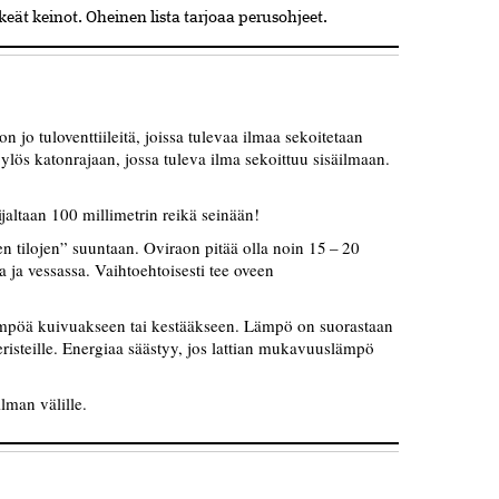
ät keinot. Oheinen lista tarjoaa perusohjeet.
jo tuloventtiileitä, joissa tulevaa ilmaa sekoitetaan
lös katonrajaan, jossa tuleva ilma sekoittuu sisäilmaan.
altaan 100 millimetrin reikä seinään!
en tilojen” suuntaan. Oviraon pitää olla noin 15 – 20
 ja vessassa. Vaihtoehtoisesti tee oveen
lämpöä kuivuakseen tai kestääkseen. Lämpö on suorastaan
risteille. Energiaa säästyy, jos lattian mukavuuslämpö
lman välille.