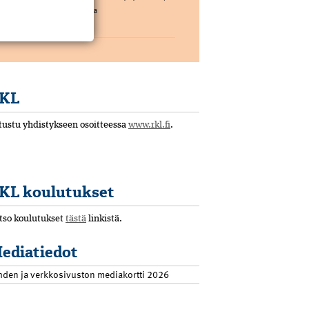
joka koostuu muutamasta
pääkomponentista. […]
KL
tustu yhdistykseen osoitteessa
www.rkl.fi
.
KL koulutukset
tso koulutukset
tästä
linkistä.
ediatiedot
hden ja verkkosivuston mediakortti 2026