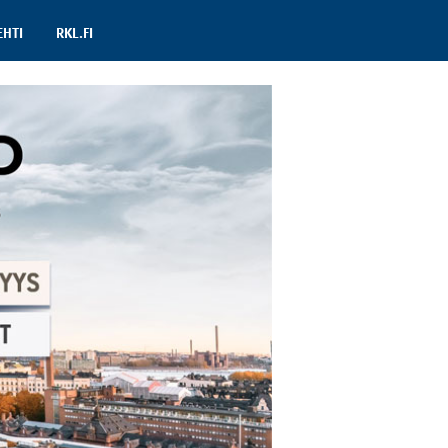
EHTI
RKL.FI