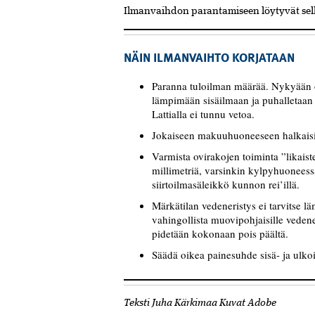
Ilmanvaihdon parantamiseen löytyvät selke
NÄIN ILMANVAIHTO KORJATAAN
Paranna tuloilman määrää. Nykyään on 
lämpimään sisäilmaan ja puhalletaan y
Lattialla ei tunnu vetoa.
Jokaiseen makuuhuoneeseen halkaisij
Varmista ovirakojen toiminta ”likaist
millimetriä, varsinkin kylpyhuoneessa
siirtoilmasäleikkö kunnon rei’illä.
Märkätilan vedeneristys ei tarvitse 
vahingollista muovipohjaisille vedene
pidetään kokonaan pois päältä.
Säädä oikea painesuhde sisä- ja ulkoi
Teksti Juha Kärkimaa Kuvat Adobe