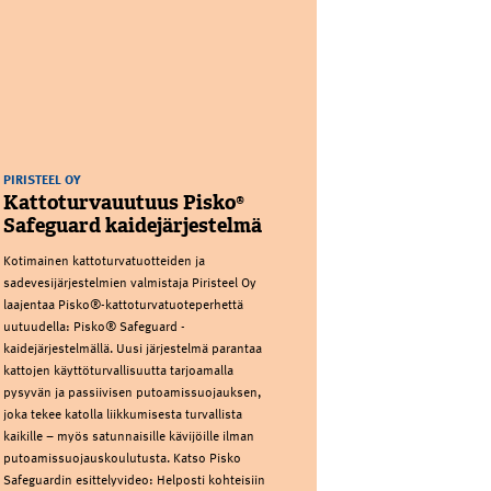
PIRISTEEL OY
Kattoturvauutuus Pisko®
Safeguard kaidejärjestelmä
Kotimainen kattoturvatuotteiden ja
sadevesijärjestelmien valmistaja Piristeel Oy
laajentaa Pisko®-kattoturvatuoteperhettä
uutuudella: Pisko® Safeguard -
kaidejärjestelmällä. Uusi järjestelmä parantaa
kattojen käyttöturvallisuutta tarjoamalla
pysyvän ja passiivisen putoamissuojauksen,
joka tekee katolla liikkumisesta turvallista
kaikille – myös satunnaisille kävijöille ilman
putoamissuojauskoulutusta. Katso Pisko
Safeguardin esittelyvideo: Helposti kohteisiin