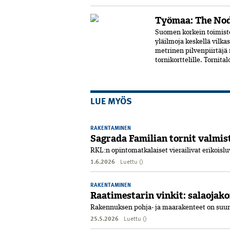
Työmaa: The Nod
Suomen korkein toimist
yläilmoja keskellä vilka
metrinen pilvenpiirtäjä
tornikorttelille. Tornital
LUE MYÖS
RAKENTAMINEN
Sagrada Familian tornit valmis
RKL:n opintomatkalaiset vierailivat erikoislu
1.6.2026
Luettu ()
RAKENTAMINEN
Raatimestarin vinkit: salaojak
Rakennuksen pohja- ja maarakenteet on suunni
25.5.2026
Luettu ()