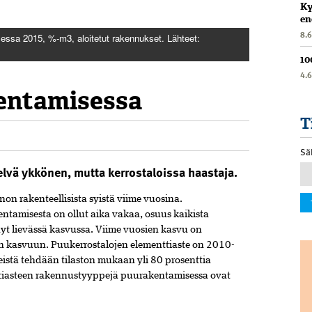
Ky
en
8.
essa 2015, %-m3, aloitetut rakennukset. Lähteet:
10
4.
entamisessa
T
Sä
elvä ykkönen, mutta kerrostaloissa haastaja.
n rakenteellisista syistä viime vuosina.
tamisesta on ollut aika vakaa, osuus kaikista
t lievässä kasvussa. Viime vuosien kasvu on
n kasvuun. Puukerrostalojen elementtiaste on 2010-
eistä tehdään tilaston mukaan yli 80 prosenttia
ttiasteen rakennustyyppejä puurakentamisessa ovat
”