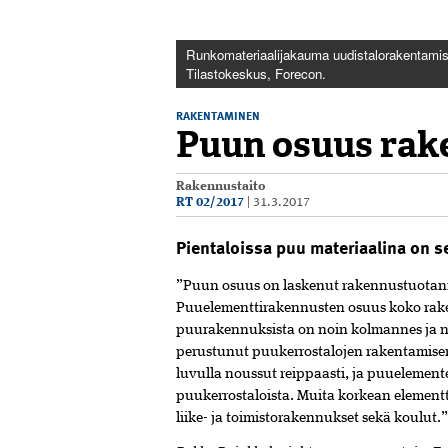
Runkomateriaalijakauma uudistalorakentamis
Tilastokeskus, Forecon.
RAKENTAMINEN
Puun osuus rak
Rakennustaito
RT 02/2017
|
31.3.2017
Pientaloissa puu materiaalina on s
”Puun osuus on laskenut rakennustuotanno
Puuelementtirakennusten osuus koko raken
puurakennuksista on noin kolmannes ja ny
perustunut puukerrostalojen rakentamise
luvulla noussut reippaasti, ja puuelement
puukerrostaloista. Muita korkean elemen
liike- ja toimistorakennukset sekä koulut.