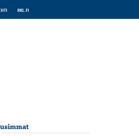
EHTI
RKL.FI
usimmat