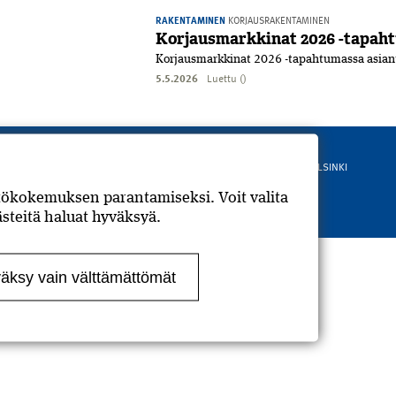
RAKENTAMINEN
KORJAUSRAKENTAMINEN
Korjausmarkkinat 2026 -tapaht
Korjausmarkkinat 2026 -tapahtumassa asiantu
5.5.2026
Luettu ()
Rahakamarinportti 3 B, 00240 HELSINKI
puh: 010 2010 500
ttökokemuksen parantamiseksi. Voit valita
Tarkemmat yhteystiedot
Evästeet
steitä haluat hyväksyä.
äksy vain välttämättömät