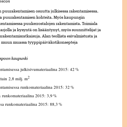
orecon
n puurakentamisen osuutta julkisessa rakentamisessa.
aisia puurakentamisen kohteita. Myös kaupungin
entamisessa puukerrostalojen rakentamista. Toimiala
arjolla ja kysyntä on lisääntynyt, myös suunnittelijat ja
akentamisratkaisuja. Alan teollista esivalmistusta ja
aa muun muassa tyyppipäiväkotikonsepteja
Espoon kaupunki
entamisessa julkisivumateriaalina 2015:
42
%
2
ttain
2
,
8
milj. m
kentamisessa runkomateriaalina 2015:
3
2
%
sa runkomateriaalina 2015: 3,9 %
issa runkomateriaalina 2015:
8
8,
3
%