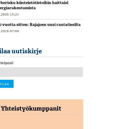
berisku kiinteistötietoihin haittaisi
ergiarakentamista
6.2026 15:21
0 vuotta sitten: Rajajoen uusi rautatiesilta
6.2026 07:00
ilaa uutiskirje
hköposti
Yhteistyökumppanit