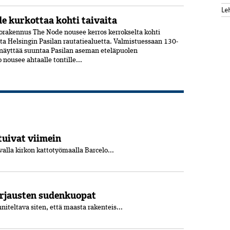
Le
e kurkottaa kohti taivaita
orakennus The Node nousee kerros kerrokselta kohti
sta Helsingin Pasilan rautatiealuetta. Valmistuessaan 130-
 näyttää suuntaa Pasilan aseman eteläpuolen
o nousee ahtaalle tontille...
tuivat viimein
valla kirkon kattotyömaalla Barcelo...
orjausten sudenkuopat
teltava siten, että maasta rakenteis...