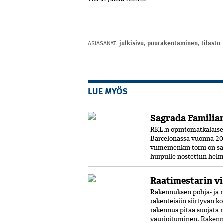
julkisivu
,
puurakentaminen
,
tilasto
ASIASANAT
LUE MYÖS
Sagrada Familian
RKL:n opintomatkalaiset 
Barcelonassa vuonna 20
viimeinenkin torni on s
huipulle nostettiin helm
Raatimestarin vi
Rakennuksen pohja- ja m
rakenteisiin siirtyvän k
rakennus pitää suojata 
vaurioituminen. Rakennu