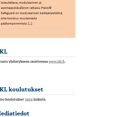
toteutettava, modulaarinen ja
asentajaystävällinen ratkaisu Pisko®
Safeguard on modulaarinen kaidejärjestelmä,
joka koostuu muutamasta
pääkomponentista. […]
KL
tustu yhdistykseen osoitteessa
www.rkl.fi
.
KL koulutukset
tso koulutukset
tästä
linkistä.
ediatiedot