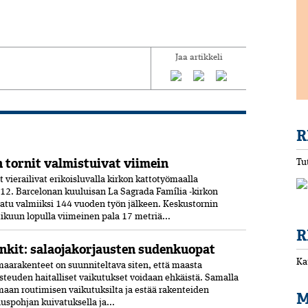
Jaa artikkeli
R
 tornit valmistuivat viimein
Tu
vierailivat erikoisluvalla kirkon kattotyömaalla
12. Barcelonan kuuluisan La Sagrada Família -kirkon
aatu valmiiksi­ 144 vuoden työn jälkeen. Keskustornin
ikuun lopulla viimeinen pala 17 metriä...
R
nkit: salaojakorjausten sudenkuopat
Ka
aarakenteet on suunniteltava siten, että maasta
osteuden haitalliset vaikutukset voidaan ehkäistä. Samalla
maan routimisen vaikutuksilta ja estää rakenteiden
M
spohjan kuivatuksella ja...