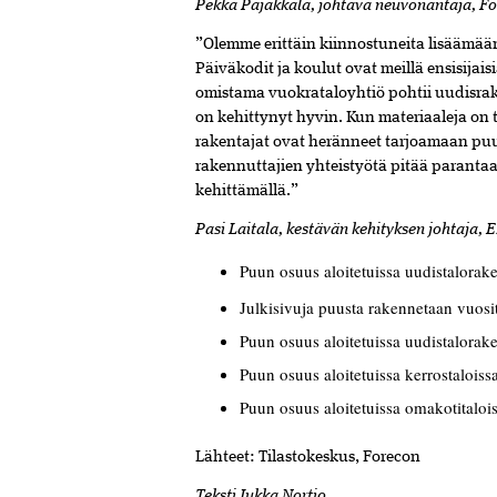
Pekka Pajakkala,
johtava neuvonantaja, F
”Olemme erittäin kiinnostuneita lisäämää
Päiväkodit ja koulut ovat meillä ensisij
omistama vuokrataloyhtiö pohtii uudisrak
on kehittynyt hyvin. Kun materiaaleja on t
rakentajat ovat heränneet tarjoamaan puur
rakennuttajien yhteistyötä pitää parant
kehittämällä.”
Pasi Laitala, kestävän kehityksen
johtaja, 
Puun osuus aloitetuissa uudistalorak
Julkisivuja puusta rakennetaan vuosi
Puun osuus aloitetuissa uudistalora
Puun osuus aloitetuissa kerrostalois
Puun osuus aloitetuissa omakotitalo
Lä
hteet: Tilastokeskus, Forecon
Teksti Jukka Nortio