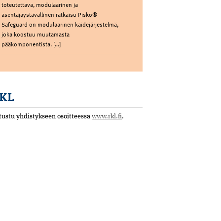
toteutettava, modulaarinen ja
asentajaystävällinen ratkaisu Pisko®
Safeguard on modulaarinen kaidejärjestelmä,
joka koostuu muutamasta
pääkomponentista. […]
KL
tustu yhdistykseen osoitteessa
www.rkl.fi
.