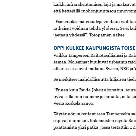
kaikki infrarakentamisen lajit ja maksavat 
että ketterällä ruohonjuuritason innovoin
”Esimerkiksi materiaaleja voidaan vaihtaa
ratkaisut voidaan tehdä yhdessä. Se ei ku
jaetaan yhdessä”, Toropainen näkee.
OPPI KULKEE KAUPUNGISTA TOISE
Vaikka Tampereen Raitiotieallianssi ja Raid
samaa. Molemmat kuuluvat urbaanin raid
alliansseissa ovat mukana Sweco, NRC ja Y
Se merkitsee mahdollisuutta hiljaisen tied
”Ennen kuin Raide-Jokeri aloitettiin, seur
hyvä, sillä niin näimme jo ennalta, mitä k
Veera Koskela sanoo.
Käytännön rakentamiseen Tampereelta saat
sopivat minnekin. Kokemusten myötä Raide
päättämistä yksi pätkä, jossa testattiin 12: