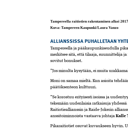
Tampereella raitiotien rakentaminen alkoi 2017
Kuva: Tampereen Kaupunki/Laura Vanzo
ALLIANSSISSA PUHALLETAAN YHTE
Tampereella ja pääkaupunkiseudulla pikara
merkitsee sitä, että tilaaja, suunnittelija j
sovitut bonukset.
”Jos minulta kysytään, ei muita urakkamal
Moni on samaa mieltä. Kun asioita tehdää
päätöksenteon kulttuuri.
”Se korostuu erityisesti isoissa ja uudent
tekemään uuden­­­laisia ratkaisuja yhdess
Raitiotieallianssin ja Raide­-­Jokerin allian
anssitoiminnoista vastaava johtaja
Kalle
Pikaraitiotiet osuvat kuvaukseen hyvin. U