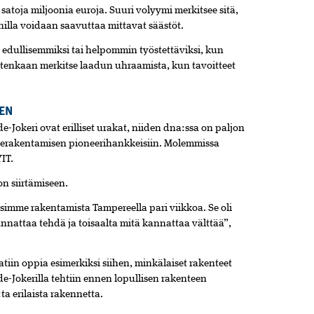
satoja miljoonia euroja. Suuri volyymi merkitsee sitä,
nilla voidaan saavuttaa mittavat säästöt.
 edullisemmiksi tai helpommin työstettäviksi, kun
itenkaan merkitse laadun uhraamista, kun tavoitteet
EN
e-Jokeri ovat erilliset urakat, niiden dna:ssa on paljon
erakentamisen pioneerihankkeisiin. Molemmissa
IT.
on siirtämiseen.
asimme rakentamista Tampereella pari viikkoa. Se oli
annattaa tehdä ja toisaalta mitä kannattaa välttää”,
iin oppia esimerkiksi siihen, minkälaiset rakenteet
-Jokerilla tehtiin ennen lopullisen rakenteen
ta erilaista rakennetta.