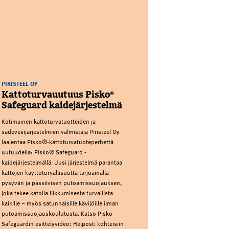
PIRISTEEL OY
Kattoturvauutuus Pisko®
Safeguard kaidejärjestelmä
Kotimainen kattoturvatuotteiden ja
sadevesijärjestelmien valmistaja Piristeel Oy
laajentaa Pisko®-kattoturvatuoteperhettä
uutuudella: Pisko® Safeguard -
kaidejärjestelmällä. Uusi järjestelmä parantaa
kattojen käyttöturvallisuutta tarjoamalla
pysyvän ja passiivisen putoamissuojauksen,
joka tekee katolla liikkumisesta turvallista
kaikille – myös satunnaisille kävijöille ilman
putoamissuojauskoulutusta. Katso Pisko
Safeguardin esittelyvideo: Helposti kohteisiin