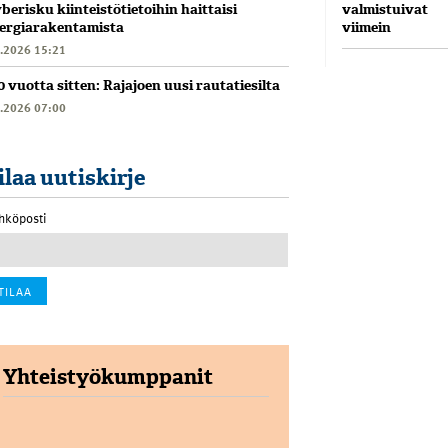
valmistuivat
berisku kiinteistötietoihin haittaisi
viimein
ergiarakentamista
6.2026 15:21
0 vuotta sitten: Rajajoen uusi rautatiesilta
6.2026 07:00
ilaa uutiskirje
hköposti
Yhteistyökumppanit