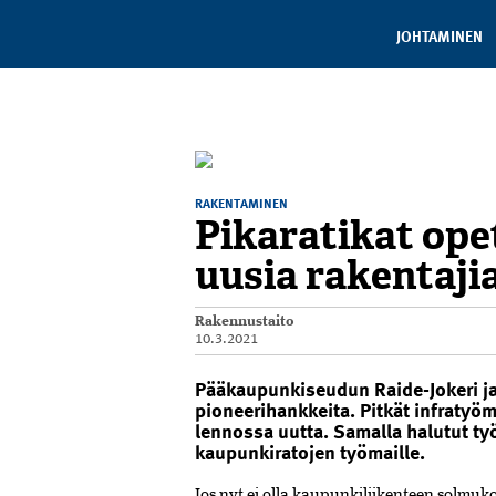
JOHTAMINEN
RAKENTAMINEN
Pikaratikat ope
uusia rakentaji
Rakennustaito
10.3.2021
Pääkaupunkiseudun Raide-Jokeri ja 
pioneerihankkeita. Pitkät infratyöm
lennossa uutta. Samalla halutut työ
kaupunkiratojen työmaille.
Jos nyt ei olla kaupunkiliikenteen solmu­k