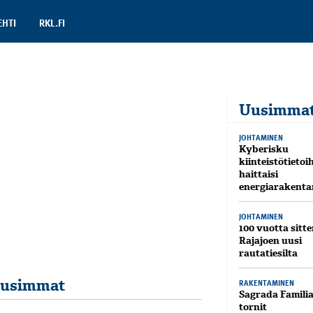
EHTI
RKL.FI
Uusimma
JOHTAMINEN
Kyberisku
kiinteistötietoi
haittaisi
energiarakenta
JOHTAMINEN
100 vuotta sitte
Rajajoen uusi
rautatiesilta
usimmat
RAKENTAMINEN
Sagrada Famili
tornit