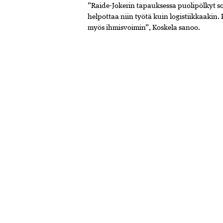
”Raide-Jokerin tapauksessa puolipölkyt sov
helpottaa niin työtä kuin logistiikkaakin. 
myös ihmisvoimin”, Koskela­ sanoo.