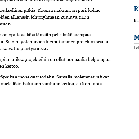
R
uksellisen pitkiä. Yleensä maksimi on pari, kolme
iden allianssin johtoryhmään kuuluva YIT:n
Ka
honen
.
lla on opittava käyttämään pelisilmää aiempaa
M
u. Silloin työtehtävien kierrättäminen projektin sisällä
Le
a kaivattu piristysruiske.
mpiin ratikkaprojekteihin on ollut normaalia helpompaa
en kertoo.
työpaikan moneksi vuodeksi. Samalla molemmat ratikat
a mielellään halutaan vanhana kertoa, että on tuota