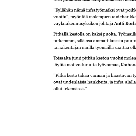
”Kyllähän nämä infratyömaiksi ovat poikke
vuotta”, myöntää molempien raidehankke
väylärakennusyksikön johtaja
Antti Kor
Pitkällä kestolla on kaksi puolta. Työmai
tarkemmin, sillä osa ammattilaisista puutu
tai rakentajan muilla työmailla saattaa oll
Toisaalta juuri pitkän keston vuoksi mole
löytää motivoitunutta työvoimaa, Korhon
”Pitkä kesto takaa varman ja haastavan 
ovat uudenlaisia hankkeita, ja infra-alall
ollut tekemässä.”