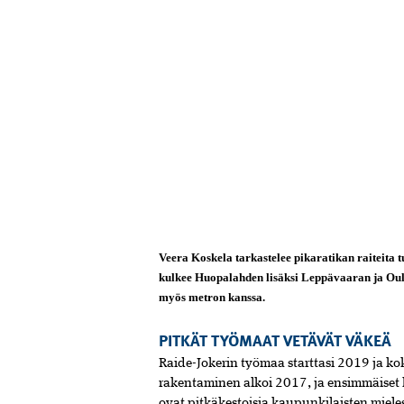
Veera Koskela tarkastelee pikaratikan raiteita
kulkee Huopalahden ­lisäksi Leppävaaran ja Oulu
myös metron kanssa.
PITKÄT TYÖMAAT VETÄVÄT VÄKEÄ
Raide-Jokerin työmaa starttasi 2019 ja ko
rakentaminen alkoi 2017, ja ensimmäiset
ovat pitkäkestoisia kaupunkilaisten mieles