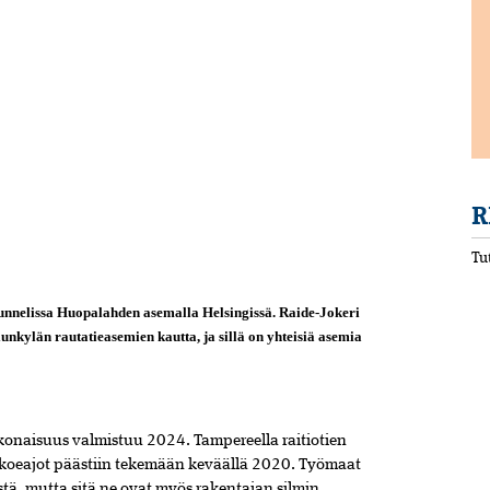
R
Tu
 tunnelissa Huopalahden asemalla Helsingissä. Raide-Jokeri
nkylän rautatieasemien kautta, ja sillä on yhteisiä asemia
konaisuus valmistuu 2024. Tampereella raitiotien
 koeajot päästiin tekemään keväällä 2020. Työmaat
tä, mutta sitä ne ovat myös rakentajan silmin.