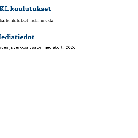
KL koulutukset
tso koulutukset
tästä
linkistä.
ediatiedot
hden ja verkkosivuston mediakortti 2026