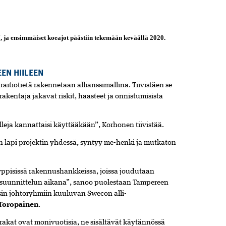
, ja ensimmäiset koeajot päästiin tekemään keväällä 2020.
EN HIILEEN
itiotietä rakennetaan allianssimallina. Tiivistäen se
a rakentaja jakavat riskit, haasteet ja onnistumisista
leja kannattaisi käyttääkään”, Korhonen tiivistää.
n läpi projektin yhdessä, syntyy me-henki ja mutkaton
yyppisissä­ rakennushankkeissa, joissa joudutaan
ä suunnittelun aikana”,­ sanoo puolestaan Tampereen
ssin johtoryhmiin kuuluvan Swecon­ ­al­li­
 Toropainen
.
rakat ovat monivuotisia, ne sisältävät käytännössä