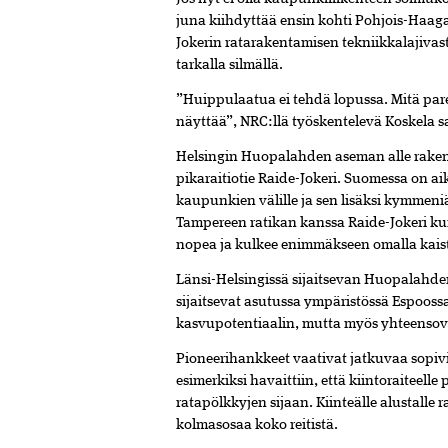
juna kiihdyttää ensin kohti Pohjois-Haaga
Jokerin rata­raken­tamisen tekniikkalajiva
tarkalla silmällä.
”Huippulaatua ei tehdä lopussa. Mitä pa
näyttää”, NRC:llä työskentelevä Koskela 
Helsingin Huopalahden aseman alle raken
pikaraitiotie Raide-Jokeri. Suomessa on a
kaupunkien välille ja sen lisäksi kymmeni
Tampereen ratikan kanssa Raide-Jokeri kui
nopea ja kulkee enimmäkseen omalla kais
Länsi-Helsingissä sijaitsevan Huopalahden
sijaitsevat asutussa ympäristössä Espoossa
kasvupotentiaalin, mutta myös yhteensov
Pioneerihankkeet vaativat jatkuvaa sopiv
esimerkiksi havaittiin, että kiintoraiteell
ratapölkkyjen sijaan. Kiin­teälle alustalle 
kolmasosaa koko reitistä.