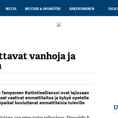
MESTA
MESTARI & INSINÖÖRI
RAKENTAMINEN
DIGIL
ttavat vanhoja ja
a
Tampereen Raitiotieallianssi ovat lajissaan
aat vaativat ammattitaitoa ja kykyä opetella
paikat kouluttavat ammattilaisia tuleville
U
ohdassa, niin sitten tuskin milloinkaan. Yläpuolella P-