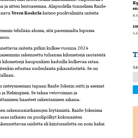
Ky
a ja sitten lentoasemaa. Alapuolella tunnelissa Raide-
en
staava
Veera Koskela
katsoo puolivalmiita raiteita
8.
10
remmin tehdään alussa, sitä paremmalta lopussa
4.
sanoo.
nettavia raiteita pitkin kulkee vuonna 2024
T
ikaisemmin rakennettu tuhansia kilometrejä rautateitä
ä kilometrejä kaupunkien kaduilla kulkevaa rataa.
Sä
tenkin edustaa uudenlaista pikaraitiotietä. Se on
tallaan.
 risteysaseman tapaan Raide-Jokerin reitti ja asemat
 ja Helsingissä. Se takaa vetovoiman ja
ittamisen haasteet rakentamisen aikana.
ien rakennusratkaisujen löytämistä. Raide-Jokerissa
e paras ratkaisu on puolipölkyt kokonaisten
rakennettavaa raidetta eli kiintoraidetta on noin kaksi