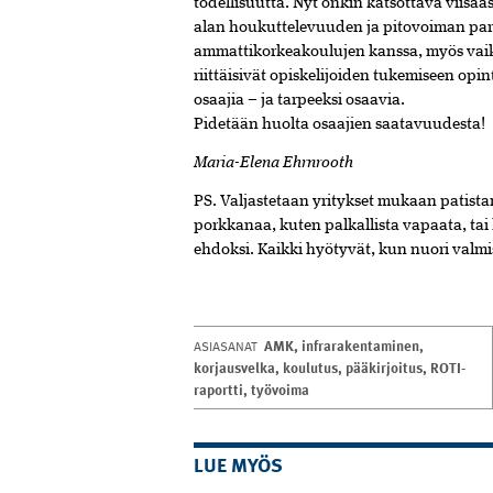
todellisuutta. Nyt onkin­ katsottava viisaa
alan houkuttelevuuden ja pitovoiman parant
ammattikorkea­koulujen kanssa, myös vaiku
riittäisivät opiskelijoiden tukemiseen opin
osaajia – ja tarpeeksi osaavia.
Pidetään huolta osaajien saatavuudesta!
Maria-Elena Ehrnrooth
PS. Valjastetaan yritykset mukaan patis­
porkkanaa, kuten palkallista vapaata, ta
ehdoksi. Kaikki hyötyvät, kun nuori valmi
AMK
,
infrarakentaminen
,
ASIASANAT
korjausvelka
,
koulutus
,
pääkirjoitus
,
ROTI-
raportti
,
työvoima
LUE MYÖS