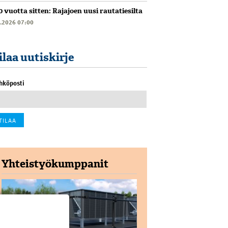
0 vuotta sitten: Rajajoen uusi rautatiesilta
6.2026 07:00
ilaa uutiskirje
hköposti
Yhteistyökumppanit