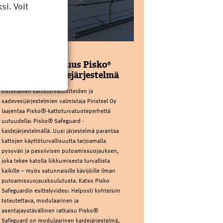
i. Voit
PIRISTEEL OY
Kattoturvauutuus Pisko®
Safeguard kaidejärjestelmä
Kotimainen kattoturvatuotteiden ja
sadevesijärjestelmien valmistaja Piristeel Oy
laajentaa Pisko®-kattoturvatuoteperhettä
uutuudella: Pisko® Safeguard -
kaidejärjestelmällä. Uusi järjestelmä parantaa
kattojen käyttöturvallisuutta tarjoamalla
pysyvän ja passiivisen putoamissuojauksen,
joka tekee katolla liikkumisesta turvallista
kaikille – myös satunnaisille kävijöille ilman
putoamissuojauskoulutusta. Katso Pisko
Safeguardin esittelyvideo: Helposti kohteisiin
toteutettava, modulaarinen ja
asentajaystävällinen ratkaisu Pisko®
Safeguard on modulaarinen kaidejärjestelmä,