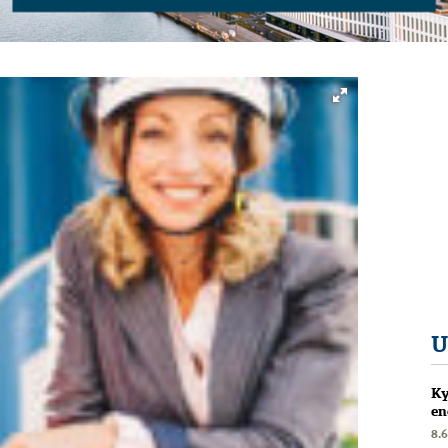
U
Ky
en
8.