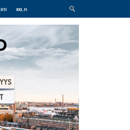
EHTI
RKL.FI