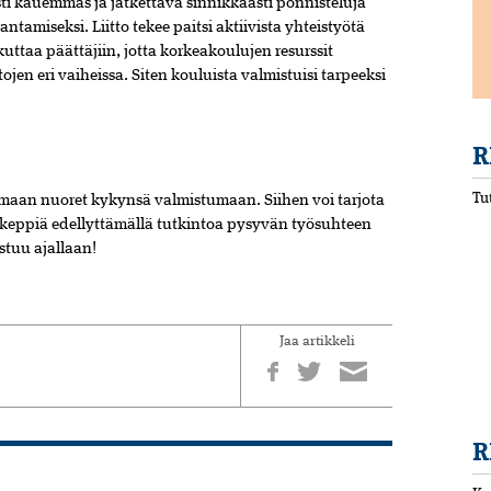
sti kauemmas ja jatkettava­ sinnikkäästi ponnisteluja
amiseksi. Liitto tekee paitsi aktiivista yhteistyötä
ttaa päättäjiin, jotta korkeakoulujen resurssit
tojen eri vaiheissa. Siten kouluista valmistuisi tarpeeksi
R
Tu
tamaan nuoret kykynsä valmistumaan. Siihen voi tarjota
i keppiä edellyttämällä tutkintoa pysyvän työsuhteen
stuu ajallaan!
Jaa artikkeli
R