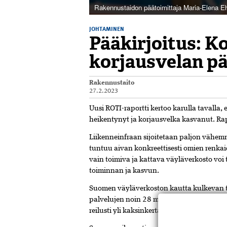
Rakennustaidon päätoimittaja Maria-Elena Eh
JOHTAMINEN
Pääkirjoitus: K
korjausvelan pä
Rakennustaito
27.2.2023
Uusi ROTI-raportti kertoo karulla tavalla
heikentynyt ja korjausvelka kasvanut. Ra
Liikenneinfraan sijoitetaan paljon vähem­
tuntuu aivan konkreettisesti omien renka
vain toimiva ja katta­va väyläverkosto vo
toiminnan ja kasvun.
Suomen väyläverkoston kautta kulkevan t
palvelujen noin 28 miljardia euroa. Ruots
reilusti yli kaksinkertaiset ja inves­toinn