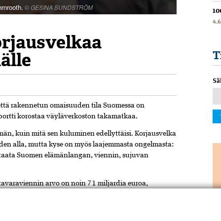
rnrooth.
© GESINA SUNDSTRÖM
10
4.
orjausvelkaa
älle
T
Sä
, että rakennetun omaisuuden tila Suomessa on
portti korostaa väyläverkoston takamatkaa.
män, kuin mitä sen kuluminen edellyttäisi. Korjausvelka
iden alla, mutta kyse on myös laajemmasta ongelmasta:
i taata Suomen elämän­langan, viennin, sujuvan
avaraviennin arvo on noin 71 miljardia euroa,
issa lukemat ovat kummassakin vienti­kategoriassa
it liikenneinfraan kolminkertaiset Suomeen verrattuna.