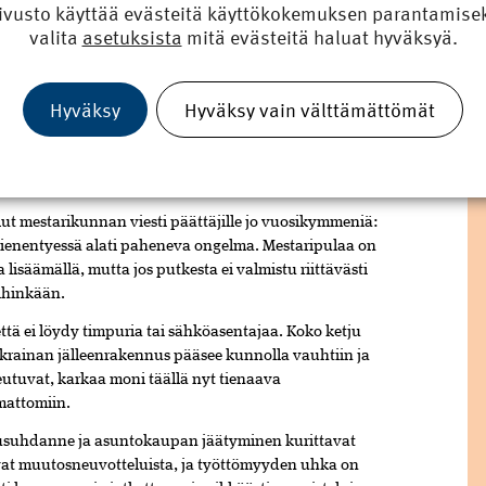
entynyt, ja esimerkiksi huonokuntoisten siltojen
ivusto käyttää evästeitä käyttökokemuksen parantamiseks
een 2017 verrattuna. Kuntien kyky huoltaa omaa
valita
asetuksista
mitä evästeitä haluat hyväksyä.
kuva riesa.
ös maanalaiseen infraamme eli yhdyskuntatekniikkaan,
Hyväksy
Hyväksy vain välttämättömät
ntoon. Suuria saneerauksia tarvitaan, mutta monet
 pieniä vastaamaan kasvavaan korjaus- ja
atekniikalla on ratkaiseva merkitys
lut mestarikunnan viesti päättäjille jo vuosi­kymmeniä:
 pienentyessä alati paheneva ongelma. Mestaripulaa on
 lisäämällä, mutta jos putkesta ei valmistu riittävästi
mihinkään.
ttä ei löydy timpuria tai sähköasentajaa. Koko ketju
Ukrainan jälleenrakennus pääsee kunnolla vauhtiin ja
oteutuvat, karkaa moni täällä nyt tienaava
mattomiin.
ku­suhdanne ja asuntokaupan jäätyminen­ kurittavat
vat muutosneuvotteluista, ja työttömyyden uhka on