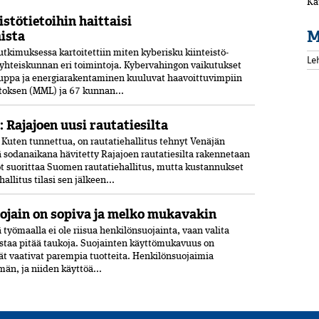
Ka
stötietoihin haittaisi
M
ista
tkimuksessa kartoitettiin miten kyberisku kiinteistö­
Le
i yhteiskunnan eri toimintoja. Kyber­vahingon vaikutukset
kauppa ja energia­rakentaminen kuuluvat haavoittuvimpiin
toksen (MML) ja 67 kunnan...
: Rajajoen uusi rautatiesilta
uten tunnettua, on rautatiehallitus tehnyt Venäjän
 sodanaikana hävitetty Rajajoen rautatiesilta rakennetaan
t suorittaa Suomen rautatiehallitus, mutta kustannukset
allitus tilasi sen jälkeen...
ojain on sopiva ja melko mukavakin
ä työmaalla ei ole riisua henkilönsuojainta, vaan valita
istaa pitää taukoja. Suojainten käyttömukavuus on
ät vaativat parempia tuotteita. Henkilönsuojaimia
än, ja niiden käyttöä...