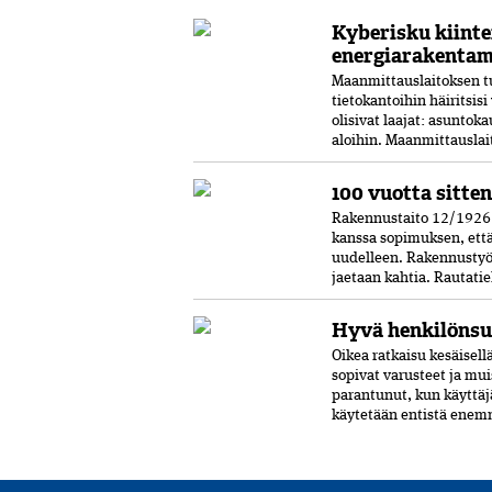
Kyberisku kiintei
energiarakentam
Maanmittauslaitoksen tu
tietokantoihin häiritsis
olisivat laajat: asunto
aloihin. Maanmittauslai
100 vuotta sitten
Rakennustaito 12/1926 K
kanssa sopimuksen, että
uudelleen. Rakennustyö
jaetaan kahtia. Rautatieh
Hyvä henkilönsu
Oikea ratkaisu kesäisell
sopivat varusteet ja mu
parantunut, kun käyttäj
käytetään entistä enemm