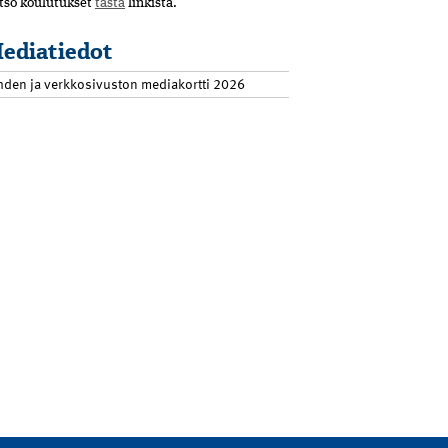
tso koulutukset
tästä
linkistä.
ediatiedot
hden ja verkkosivuston mediakortti 2026