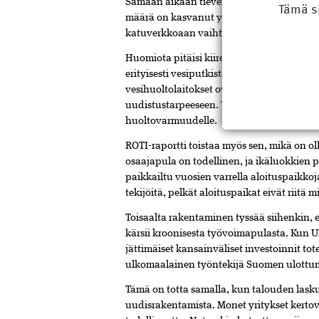
Samaan aikaan tieverkoston kunto on heik
Tämä s
määrä on kasvanut yli viidenneksen vuot
katuverkkoaan vaihtelee. Rahapula on jat
Huomiota pitäisi kiireesti kiinnittää my
erityisesti vesiputkiston rapautuvaan ku
vesihuoltolaitokset ovat yksikköinä liian
uudistustarpeeseen. Toimivalla yhdys­kunt
huoltovarmuudelle.
ROTI-raportti toistaa myös sen, mikä on ol
osaajapula on todellinen, ja ikäluokkien
paikkailtu vuosien varrella aloituspaikkoja
tekijöitä, pelkät aloituspaikat eivät riitä 
Toisaalta rakentaminen tyssää siihenkin, e
kärsii kroonisesta työvoimapulasta. Kun 
jättimäiset kansainväliset inves­toinnit t
ulkomaalainen työntekijä Suomen ulottu
Tämä on totta samalla, kun talouden­ las
uudisrakentamista. Monet yritykset kerto