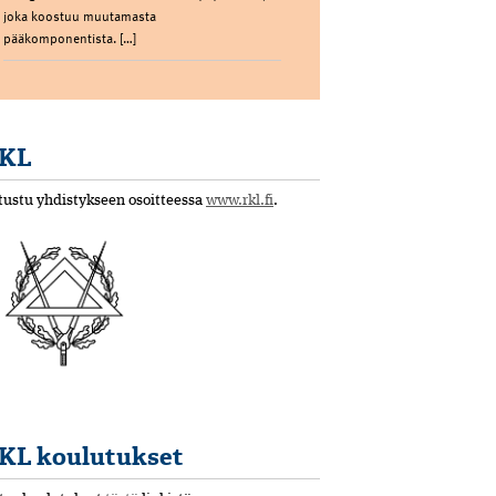
joka koostuu muutamasta
pääkomponentista. […]
KL
tustu yhdistykseen osoitteessa
www.rkl.fi
.
KL koulutukset