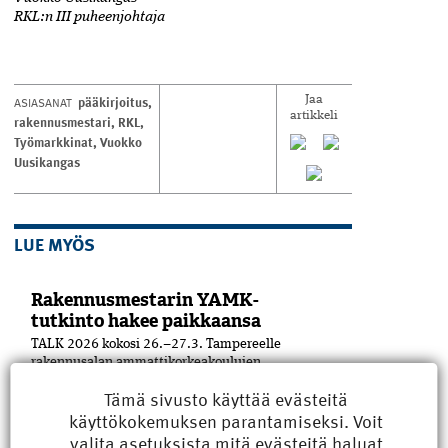
RKL:n III puheenjohtaja
pääkirjoitus
,
ASIASANAT
Jaa
artikkeli
rakennusmestari
,
RKL
,
Työmarkkinat
,
Vuokko
Uusikangas
LUE MYÖS
Rakennusmestarin YAMK-
tutkinto hakee paikkaansa
TALK 2026 kokosi 26.–27.3. Tampereelle
rakennusalan ammattikorkeakoulujen
tutkintovastaavat ja opinto-ohjaajat.
Tämä sivusto käyttää evästeitä
Osallistujia puhutti etenkin
käyttökokemuksen parantamiseksi. Voit
rakennusmestarin YAMK-tutkinto.
Koulutuspuolella rakennusmestarin
valita
asetuksista
mitä evästeitä haluat