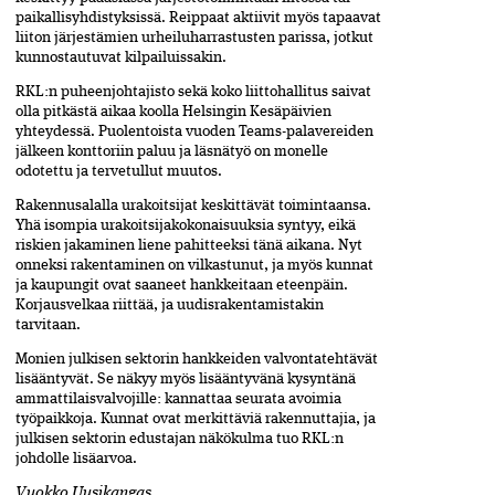
paikallisyhdistyksissä. Reippaat aktiivit myös tapaavat
liiton järjestämien urheiluharrastusten parissa, jotkut
kunnostautuvat kilpailuissakin.
RKL:n puheenjohtajisto sekä koko liittohallitus saivat
olla pitkästä aikaa koolla Helsingin Kesäpäivien
yhteydessä. Puolentoista vuoden Teams-palavereiden
jälkeen konttoriin paluu ja läsnätyö on monelle
odotettu ja tervetullut muutos.
Rakennusalalla urakoitsijat keskittävät toimintaansa.
Yhä isompia urakoitsijakokonaisuuksia syntyy, eikä
riskien jakaminen liene pahitteeksi tänä aikana. Nyt
onneksi rakentaminen on vilkastunut, ja myös kunnat
ja kaupungit ovat saaneet hankkeitaan eteenpäin.
Korjausvelkaa riittää, ja uudisrakentamistakin
tarvitaan.
Monien julkisen sektorin hankkeiden valvontatehtävät
lisääntyvät. Se näkyy myös lisääntyvänä kysyntänä
ammattilaisvalvojille: kannattaa seurata avoimia
työpaikkoja. Kunnat ovat merkittäviä rakennuttajia, ja
julkisen sektorin edustajan näkökulma tuo RKL:n
johdolle lisäarvoa.
Vuokko Uusikangas