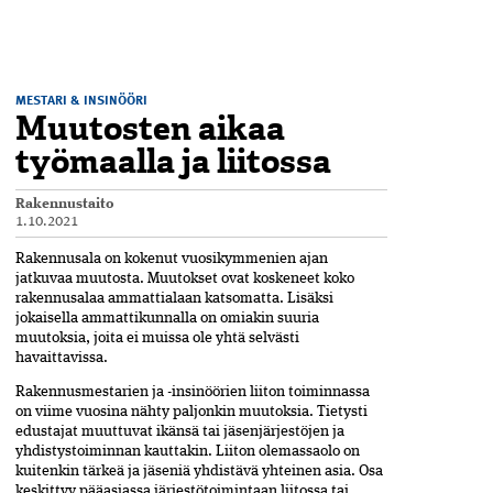
MESTARI & INSINÖÖRI
Muutosten aikaa
työmaalla ja liitossa
Rakennustaito
1.10.2021
Rakennusala on kokenut vuosikymmenien ajan
jatkuvaa muutosta. Muutokset ovat koskeneet koko
rakennusalaa ammattialaan katsomatta. Lisäksi
jokaisella ammattikunnalla on omiakin suuria
muutoksia, joita ei muissa ole yhtä selvästi
havaittavissa.
Rakennusmestarien ja -insinöörien liiton toiminnassa
on viime vuosina nähty paljonkin muutoksia. Tietysti
edustajat muuttuvat ikänsä tai jäsenjärjestöjen ja
yhdistystoiminnan kauttakin. Liiton olemassaolo on
kuitenkin tärkeä ja jäseniä yhdistävä yhteinen asia. Osa
keskittyy pääasiassa järjestötoimintaan liitossa tai