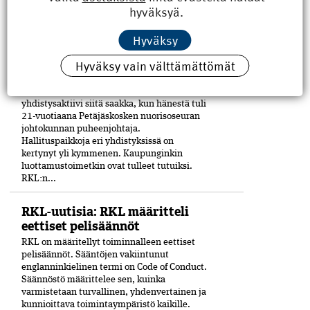
ylemmän ammattikorkeakoulututkinnon
hyväksyä.
rooli on puhuttanut viime ­aikoina. ­
Aiheesta...
Hyväksy
Hallituksen jäsen esittelyssä:
Hyväksy vain välttämättömät
Antti Mäkelä uskaltaa kysyä
Rakennusinsinööri Antti Mäkelä, 60, on ollut
yhdistysaktiivi siitä saakka, kun hänestä tuli
21-vuo­tiaana Petäjäskosken nuoriso­seuran
johtokunnan puheenjohtaja.
Hallituspaikkoja eri yhdistyksissä on
kertynyt yli kymmenen. Kaupunginkin
luottamustoimetkin ovat tulleet tutuiksi.
RKL:n...
RKL-uutisia: RKL määritteli
eettiset pelisäännöt
RKL on määritellyt toiminnalleen eettiset
peli­säännöt. Sääntöjen vakiintunut
englanninkielinen termi on Code of Conduct.
Säännöstö määrittelee sen, kuinka
varmistetaan turvallinen, yhdenvertainen ja
kun­nioittava toimintaympäristö kaikille.