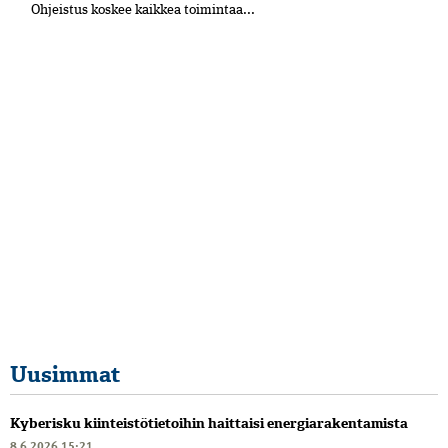
Ohjeistus koskee kaikkea toimintaa...
Uusimmat
Kyberisku kiinteistötietoihin haittaisi energiarakentamista
8.6.2026 15:21