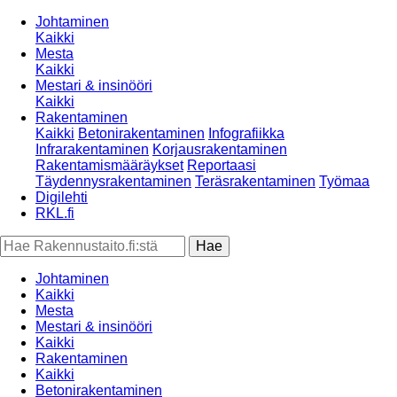
Johtaminen
Kaikki
Mesta
Kaikki
Mestari & insinööri
Kaikki
Rakentaminen
Kaikki
Betonirakentaminen
Infografiikka
Infrarakentaminen
Korjausrakentaminen
Rakentamismääräykset
Reportaasi
Täydennysrakentaminen
Teräsrakentaminen
Työmaa
Digilehti
RKL.fi
Johtaminen
Kaikki
Mesta
Mestari & insinööri
Kaikki
Rakentaminen
Kaikki
Betonirakentaminen