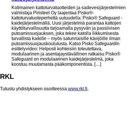
Kotimainen kattoturvatuotteiden ja sadevesijärjestelmien
valmistaja Piristeel Oy laajentaa Pisko®-
kattoturvatuoteperhettä uutuudella: Pisko® Safeguard -
kaidejärjestelmällä. Uusi järjestelmä parantaa kattojen
käyttöturvallisuutta tarjoamalla pysyvän ja passiivisen
putoamissuojauksen, joka tekee katolla liikkumisesta
turvallista kaikille – myös satunnaisille kävijöille ilman
putoamissuojauskoulutusta. Katso Pisko Safeguardin
esittelyvideo: Helposti kohteisiin toteutettava,
modulaarinen ja asentajaystävällinen ratkaisu Pisko®
Safeguard on modulaarinen kaidejärjestelmä, joka
koostuu muutamasta pääkomponentista. […]
RKL
Tutustu yhdistykseen osoitteessa
www.rkl.fi
.