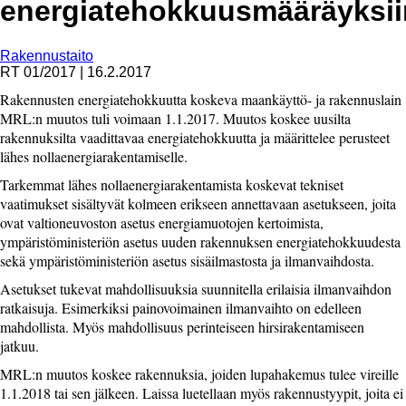
energiatehokkuusmääräyksii
Rakennustaito
RT 01/2017
|
16.2.2017
Rakennusten energiatehokkuutta koskeva maankäyttö- ja rakennuslain
MRL:n muutos tuli voimaan 1.1.2017. Muutos koskee uusilta
rakennuksilta vaadittavaa energiatehokkuutta ja määrittelee perusteet
lähes nollaenergiarakentamiselle.
Tarkemmat lähes nollaenergiarakentamista koskevat tekniset
vaatimukset sisältyvät kolmeen erikseen annettavaan asetukseen, joita
ovat valtioneuvoston asetus energiamuotojen kertoimista,
ympäristöministeriön asetus uuden rakennuksen energiatehokkuudesta
sekä ympäristöministeriön asetus sisäilmastosta ja ilmanvaihdosta.
Asetukset tukevat mahdollisuuksia suunnitella erilaisia ilmanvaihdon
ratkaisuja. Esimerkiksi painovoimainen ilmanvaihto on edelleen
mahdollista. Myös mahdollisuus perinteiseen hirsirakentamiseen
jatkuu.
MRL:n muutos koskee rakennuksia, joiden lupahakemus tulee vireille
1.1.2018 tai sen jälkeen. Laissa luetellaan myös rakennustyypit, joita ei