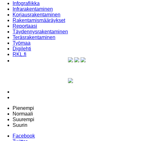
Infografiikka
Infrarakentaminen
Korjausrakentaminen
Rakentamismääräykset
Reportaasi
Täydennysrakentaminen
Teräsrakentaminen
Työmaa
Digilehti
RKL.fi
Pienempi
Normaali
Suurempi
Suurin
Facebook