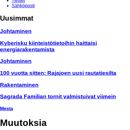
Twitter
Sähköposti
Uusimmat
Johtaminen
Kyberisku kiinteistötietoihin haittaisi
energiarakentamista
Johtaminen
100 vuotta sitten: Rajajoen uusi rautatiesilta
Rakentaminen
Sagrada Familian tornit valmistuivat viimein
Mesta
Muutoksia