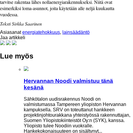
tarvitse rakentaa lähes nollaenergiarakennukseksi. Niitä ovat
esimerkiksi loma-asunnot, joita käytetään alle neljä kuukautta
vuodessa.
Teksti Sirkka Saarinen
Asiasanat
energiatehokkuus
,
lainsäädäntö
Jaa artikkeli
Lue myös
Hervannan Noodi valmistuu tänä
kesänä
Sähkötalon uudisrakennus Noodi on
valmistumassa Tampereen yliopiston Hervannan
kampuksella. SRV on toteuttanut hankkeen
projektinjohtourakkana yhteistyössä rakennuttajan,
Suomen Yliopistokiinteistöt Oy:n (SYK), kanssa.
Yliopisto tulee Noodiin vuokralle.
Hankekokonaisuuteen on sisältynyt...