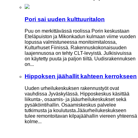
Pori sai uuden kulttuuritalon
Puu on merkittävässä roolissa Porin keskustaan
Eteläpuiston ja Mikonkadun kulmaan viime vuoden
lopussa valmistuneessa moni­toimitalossa,
Kulturhuset Fiinissä. Rakennuskokonaisuuden
laajennusosa on tehty CLT-levyistä. Julkisivuissa
on käytetty puuta ja paljon tiiltä. Uudisrakennuksen
on...
Hippoksen jäähallit kahteen kerrokseen
Uuden urheilukeskuksen rakennustyöt ovat
vauhdissa Jyväskylässä. Hipposkeskus käsittää
liikunta-, osaamis- ja jääurheilukeskukset sekä
pysäköintihallin. Osaamiskeskus palvelee
tutkimusta ja koulutusta.Jääurheilukeskukseen
tulee remontoitavan kilpajäähallin viereen yhteensä
kolme...