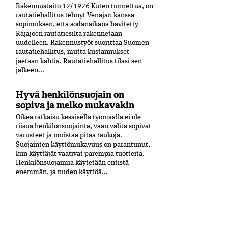
Rakennustaito 12/1926 Kuten tunnettua, on
rautatiehallitus tehnyt Venäjän kanssa
sopimuksen, että sodanaikana hävitetty
Rajajoen rautatiesilta rakennetaan
uudelleen. Rakennustyöt suorittaa Suomen
rautatiehallitus, mutta kustannukset
jaetaan kahtia. Rautatiehallitus tilasi sen
jälkeen...
Hyvä henkilönsuojain on
sopiva ja melko mukavakin
Oikea ratkaisu kesäisellä työmaalla ei ole
riisua henkilönsuojainta, vaan valita sopivat
varusteet ja muistaa pitää taukoja.
Suojainten käyttömukavuus on parantunut,
kun käyttäjät vaativat parempia tuotteita.
Henkilönsuojaimia käytetään entistä
enemmän, ja niiden käyttöä...