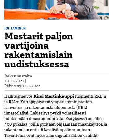
JOHTAMINEN
Mestarit paljon
vartijoina
rakentamislain
uudistuksessa
Rakennustaito
10.12.2021
|
Päivitetty
13.1.2022
Hallitusneuvos
Kirsi Martinkauppi
luonnehti RKL:n
ja RIA:n Yrittäjä­päivässä ympäristöministeriön­
kaavoitus- ja rakentamislaki­luonnosta (KRL)
ilmastolaiksi. Lakiesitys pyrkii voimallisesti
hillitsemään ilmastonmuutosta. Esityksessä on lähes
400 pykälää, joilla­ pyritään ohjaamaan maankäyttöä ja
raken­tamista entistä kestävämpään suuntaan.
Tavoitteina ovat myös alan digitalisaation vauhdit­