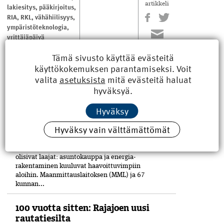
artikkeli
lakiesitys
,
pääkirjoitus
,
RIA
,
RKL
,
vähähiilisyys
,
ympäristöteknologia
,
yrittäjäpäivä
Tämä sivusto käyttää evästeitä
käyttökokemuksen parantamiseksi. Voit
LUE MYÖS
valita
asetuksista
mitä evästeitä haluat
hyväksyä.
Kyberisku kiinteistötietoihin
haittaisi energiarakentamista
Hyväksy
Maanmittauslaitoksen tutkimuksessa
Hyväksy vain välttämättömät
kartoitettiin miten kyberisku kiinteistö­
tietokantoihin häiritsisi yhteiskunnan eri
toimintoja. Kyber­vahingon vaikutukset
olisivat laajat: asuntokauppa ja energia­
rakentaminen kuuluvat haavoittuvimpiin
aloihin. Maanmittauslaitoksen (MML) ja 67
kunnan...
100 vuotta sitten: Rajajoen uusi
rautatiesilta