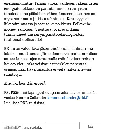
energiankulutus. Tämän vuoksi vanhojen rakennusten
energiatehokkuuden parantaminen on erityisen
tehokas­ keino päästöjen vähentämiseen, ja siihen on
myös suunnattu julkista rahoitusta. Kestävyys on
liiketoiminnassa jo sääntö, ei poikkeus. Follow the
money, sanotaan. Sijoittajat ovat jo pitkään
tunnistaneet uusien­ ympäristö­teknologioiden
tuottomahdollisuudet.
RKL:n on valvottava jäsentensä etua maailman – ja
lakien – muuttuessa. Järjestömme voi parhaimmillaan
auttaa lainsäätäjää nostamalla esiin lakiluonnoksen
heikkoudet, jotka voisivat esimerkiksi pahentaa
osaajapulaa. Hyvä tarkoitus ei vielä tarkoita hyvää
sääntelyä.
Maria-Elena Ehrnrooth
PS. Päätoimittajan perhe­vapaan aikana viestinnästä
vastaa Kimmo Collander
kimmo.collander@rkl.fi
.
Lue lisää RKL-uutisista.
ilmastolaki
,
ASIASANAT
Jaa