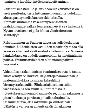
taminen ja lupakäytäntöjen sujuvoittaminen.
Rakennusmestareille ja -insinööreille esityksessä on
vielä puutteita, joista liittomme huomautti joulukuun
alussa päättyneellä lausuntokierroksella.
Ammattikuntamme kokeneimpien jäsenten
mahdollisuudet jatkaa toimessaan eivät saa heikentyä.
Hyvän tavoitteen ei pidä johtaa ylimitoitettuun
sääntelyyn.
Rakentaminen on Suomen talouskasvulle keskeinen
toimiala. Uudenlaisten vastuiden määrittely ei saa olla
sekavaa eikä hankaloittaa elinkeinotoimintaa. Monessa
lainkohdassa on uudelleenmuotoilun ja -mietinnänkin
paikka. Vaikutusarviointi on ollut monin paikoin
vajavaista.
Vähähiilisen rakentamisen vaatimukset ovat jo täällä.
Tuotekehitys on kiivasta, käytäntöjä parannetaan ja
materiaalihukkaa torjutaan kekseliäillä
kierrätysratkaisuilla. Elinkaariajattelu on tullut
jäädäkseen, ja sen avulla suunnittelussa ja
toteutuksessa huomioidaan myös se, miten rakennusta
pitää huoltaa ja päivittää pitkällä tähtäimellä.
On muistettava, että rakennus- ja kiinteistöalan
päästöistä valtaosan aiheuttaa­ käytönaikainen