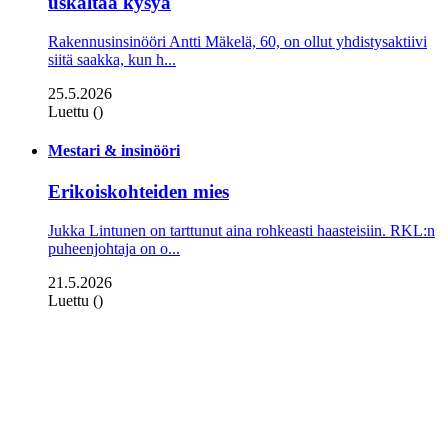
uskaltaa kysyä
Rakennusinsinööri Antti Mäkelä, 60, on ollut yhdistysaktiivi
siitä saakka, kun h...
25.5.2026
Luettu ()
Mestari & insinööri
Erikoiskohteiden mies
Jukka Lintunen on tarttunut aina rohkeasti haasteisiin. RKL:n
puheenjohtaja on o...
21.5.2026
Luettu ()