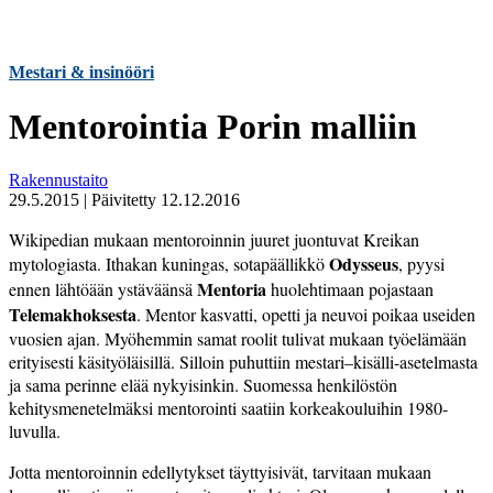
Mestari & insinööri
Mentorointia Porin malliin
Rakennustaito
29.5.2015
|
Päivitetty
12.12.2016
Wikipedian mukaan mentoroinnin juuret juontuvat Kreikan
Odysseus
mytologiasta. Ithakan kuningas, sotapäällikkö
, pyysi
Mentoria
ennen lähtöään ystäväänsä
huolehtimaan pojastaan
Telemakhoksesta
. Mentor kasvatti, opetti ja neuvoi poikaa useiden
vuosien ajan. Myöhemmin samat roolit tulivat mukaan työelämään
erityisesti käsityöläisillä. Silloin puhuttiin mestari
–
kisälli-asetelmasta
ja sama perinne elää nykyisinkin. Suomessa henkilöstön
kehitysmenetelmäksi mentorointi saatiin korkeakouluihin 1980-
luvulla.
Jotta mentoroinnin edellytykset täyttyisivät, tarvitaan mukaan