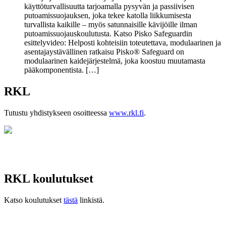
käyttöturvallisuutta tarjoamalla pysyvän ja passiivisen
putoamissuojauksen, joka tekee katolla liikkumisesta
turvallista kaikille – myös satunnaisille kävijöille ilman
putoamissuojauskoulutusta. Katso Pisko Safeguardin
esittelyvideo: Helposti kohteisiin toteutettava, modulaarinen ja
asentajaystävällinen ratkaisu Pisko® Safeguard on
modulaarinen kaidejärjestelmä, joka koostuu muutamasta
pääkomponentista. […]
RKL
Tutustu yhdistykseen osoitteessa
www.rkl.fi
.
RKL koulutukset
Katso koulutukset
tästä
linkistä.