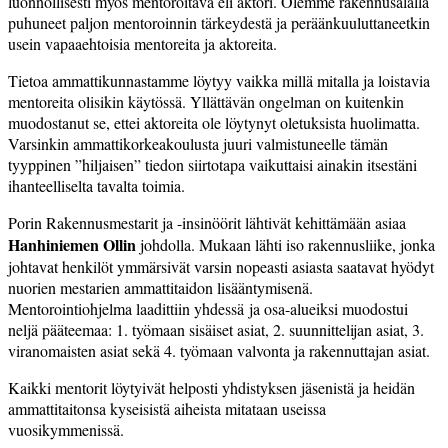
luonnollisesti myös mentoroitava eli aktori. Olemme rakennusalalla
puhuneet paljon mentoroinnin tärkeydestä ja peräänkuuluttaneetkin
usein vapaaehtoisia mentoreita ja aktoreita.
Tietoa ammattikunnastamme löytyy vaikka millä mitalla ja loistavia
mentoreita olisikin käytössä. Yllättävän ongelman on kuitenkin
muodostanut se, ettei aktoreita ole löytynyt oletuksista huolimatta.
Varsinkin ammattikorkeakoulusta juuri valmistuneelle tämän
tyyppinen ”hiljaisen” tiedon siirtotapa vaikuttaisi ainakin itsestäni
ihanteelliselta tavalta toimia.
Porin Rakennusmestarit ja -insinöörit lähtivät kehittämään asiaa
Hanhiniemen Ollin
johdolla. Mukaan lähti iso rakennusliike, jonka
johtavat henkilöt ymmärsivät varsin nopeasti asiasta saatavat hyödyt
nuorien mestarien ammattitaidon lisääntymisenä.
Mentorointiohjelma laadittiin yhdessä ja osa-alueiksi muodostui
neljä pääteemaa: 1. työmaan sisäiset asiat, 2. suunnittelijan asiat, 3.
viranomaisten asiat sekä 4. työmaan valvonta ja rakennuttajan asiat.
Kaikki mentorit löytyivät helposti yhdistyksen jäsenistä ja heidän
ammattitaitonsa kyseisistä aiheista mitataan useissa
vuosikymmenissä.