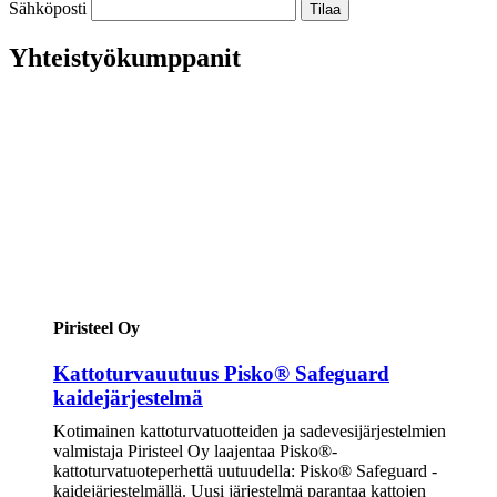
Sähköposti
Yhteistyökumppanit
Piristeel Oy
Kattoturvauutuus Pisko® Safeguard
kaidejärjestelmä
Kotimainen kattoturvatuotteiden ja sadevesijärjestelmien
valmistaja Piristeel Oy laajentaa Pisko®-
kattoturvatuoteperhettä uutuudella: Pisko® Safeguard -
kaidejärjestelmällä. Uusi järjestelmä parantaa kattojen