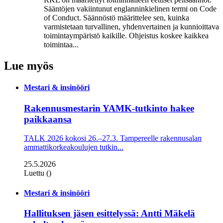
Sääntöjen vakiintunut englanninkielinen termi on Code
of Conduct. Säännöstö määrittelee sen, kuinka
varmistetaan turvallinen, yhdenvertainen ja kun­nioittava
toimintaympäristö kaikille. Ohjeistus koskee kaikkea
toimintaa...
Lue myös
Mestari & insinööri
Rakennusmestarin YAMK-tutkinto hakee
paikkaansa
TALK 2026 kokosi 26.–27.3. Tampereelle rakennusalan
ammattikorkeakoulujen tutkin...
25.5.2026
Luettu ()
Mestari & insinööri
Hallituksen jäsen esittelyssä: Antti Mäkelä