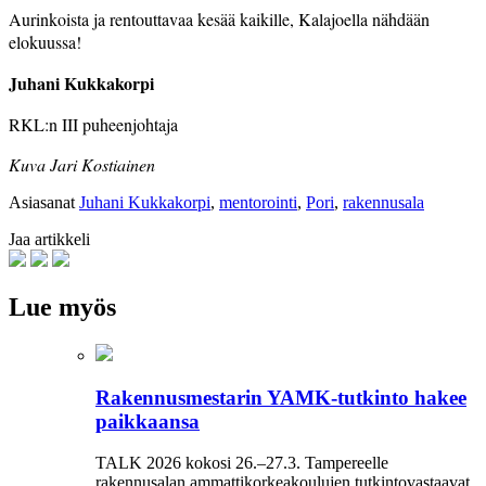
Aurinkoista ja rentouttavaa kesää kaikille, Kalajoella nähdään
elokuussa!
Juhani Kukkakorpi
RKL:n III puheenjohtaja
Kuva Jari Kostiainen
Asiasanat
Juhani Kukkakorpi
,
mentorointi
,
Pori
,
rakennusala
Jaa artikkeli
Lue myös
Rakennusmestarin YAMK-tutkinto hakee
paikkaansa
TALK 2026 kokosi 26.–27.3. Tampereelle
rakennusalan ammattikorkeakoulujen tutkintovastaavat