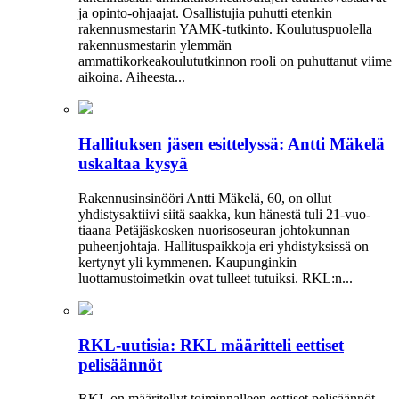
ja opinto-ohjaajat. Osallistujia puhutti etenkin
rakennusmestarin YAMK-tutkinto. Koulutuspuolella
rakennusmestarin ylemmän
ammattikorkeakoulututkinnon rooli on puhuttanut viime
­aikoina. ­Aiheesta...
Hallituksen jäsen esittelyssä: Antti Mäkelä
uskaltaa kysyä
Rakennusinsinööri Antti Mäkelä, 60, on ollut
yhdistysaktiivi siitä saakka, kun hänestä tuli 21-vuo­
tiaana Petäjäskosken nuoriso­seuran johtokunnan
puheenjohtaja. Hallituspaikkoja eri yhdistyksissä on
kertynyt yli kymmenen. Kaupunginkin
luottamustoimetkin ovat tulleet tutuiksi. RKL:n...
RKL-uutisia: RKL määritteli eettiset
pelisäännöt
RKL on määritellyt toiminnalleen eettiset peli­säännöt.