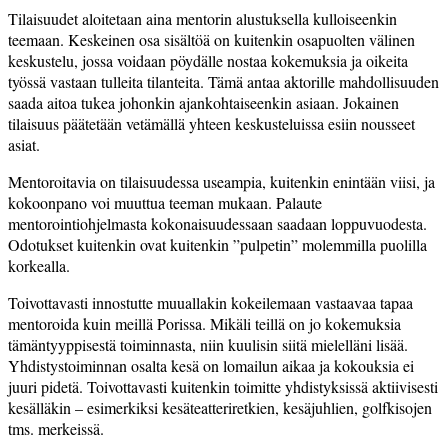
Tilaisuudet aloitetaan aina mentorin alustuksella kulloiseenkin
teemaan. Keskeinen osa sisältöä on kuitenkin osapuolten välinen
keskustelu, jossa voidaan pöydälle nostaa kokemuksia ja oikeita
työssä vastaan tulleita tilanteita. Tämä antaa aktorille mahdollisuuden
saada aitoa tukea johonkin ajankohtaiseenkin asiaan. Jokainen
tilaisuus päätetään vetämällä yhteen keskusteluissa esiin nousseet
asiat.
Mentoroitavia on tilaisuudessa useampia, kuitenkin enintään viisi, ja
kokoonpano voi muuttua teeman mukaan. Palaute
mentorointiohjelmasta kokonaisuudessaan saadaan loppuvuodesta.
Odotukset kuitenkin ovat kuitenkin ”pulpetin” molemmilla puolilla
korkealla.
Toivottavasti innostutte muuallakin kokeilemaan vastaavaa tapaa
mentoroida kuin meillä Porissa. Mikäli teillä on jo kokemuksia
tämäntyyppisestä toiminnasta, niin kuulisin siitä mielelläni lisää.
Yhdistystoiminnan osalta kesä on lomailun aikaa ja kokouksia ei
juuri pidetä. Toivottavasti kuitenkin toimitte yhdistyksissä aktiivisesti
kesälläkin
–
esimerkiksi kesäteatteriretkien, kesäjuhlien, golfkisojen
tms. merkeissä.