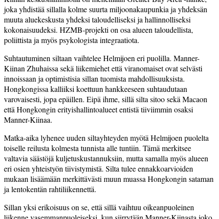
joka yhdistää sillalla kolme suurta miljoonakaupunkia ja yhdeksän
muuta aluekeskusta yhdeksi taloudelliseksi ja hallinnolliseksi
kokonaisuudeksi. HZMB-projekti on osa alueen taloudellista,
poliittista ja myös psykologista integraatiota.
Suhtautuminen siltaan vaihtelee Helmijoen eri puolilla. Manner-
Kiinan Zhuhaissa sekä liikemiehet että viranomaiset ovat selvästi
innoissaan ja optimistisia sillan tuomista mahdollisuuksista.
Hongkongissa kalliiksi koettuun hankkeeseen suhtaudutaan
varovaisesti, jopa epäillen. Eipä ihme, sillä silta sitoo sekä Macaon
että Hongkongin erityishallintoalueet entistä tiiviimmin osaksi
Manner-Kiinaa.
Matka-aika lyhenee uuden siltayhteyden myötä Helmijoen puolelta
toiselle reilusta kolmesta tunnista alle tuntiin. Tämä merkitsee
valtavia säästöjä kuljetuskustannuksiin, mutta samalla myös alueen
eri osien yhteistyön tiivistymistä. Silta tulee ennakkoarvioiden
mukaan lisäämään merkittävästi muun muassa Hongkongin sataman
ja lentokentän rahtiliikennettä.
Sillan yksi erikoisuus on se, että sillä vaihtuu oikeanpuoleinen
liikenne vasemmanpuoleiseksi, kun siirrytään Manner-Kiinasta joko