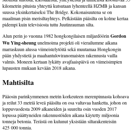
kilometrin pituista yhteyttä kutsutaan lyhenteellä HZMB ja kansan
suussa yksinkertaiseksi The Bridge. Kokonaisuutena se on
maailman pisin merisiltayhteys. Pelkästään pääsilta on kolme kertaa
pidempi kuin televisiosta tuttu Juutinrauman silta.
Gordon
Alun perin jo vuonna 1982 hongkongilaisen miljardöörin
Wu Ying-sheung
unelmoima projekti oli vierailumme aikana
marraskuun alussa viimeistelytöitä sekä muutamaa Hongkongin
pään yhdystietä ja maahantuloviranomaisten rakennusta vailla
valmis. Moneen kertaan lykätty avajfaaispäivä on viimeisimpien
lupausten mukaan kevään 2018 aikana.
Mahtisilta
Pääosin parinkymmenen metrin korkeuteen merenpinnasta kohoava
ja reilut 33 metriä leveä pääsilta on osa valtavaa hanketta, johon on
loppuvuodesta 2009 alkaneiden ja suurelta osin vuoden 2017
lopussa päättyneiden rakennustöiden aikana käytetty miljoonia
tonneja betonia. Terästä on kulunut yksistään siltarakenteisiin
425 000 tonnia.