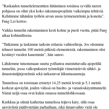
”Raskaiden tunnelielementtien liittäminen toisiinsa syvällä meren
pohjassa on ollut yksi koko rakennusprojektin vaikeimpia tehtäviä.
Kehitimme tähänkin työhön aivan uusia työmenetelmiä ja koneita”,
Fang Lei kertoo.
Vaikka tunnelin rakentaminen kesti kolme ja puoli vuotta, pitää Fang
aikaa kohtuullisena.
”Tutkimme ja laskimme tarkoin erilaisia vaihtoehtoja. Jos olisimme
tehneet tunnelin 100 metriä pitkistä elementeistä, rakentaminen olisi
kestänyt vuoden kauemmin”, hän sanoo.
Lähdemme tutustumaan suurta golfautoa muistuttavalla ajopelillä
tunneliin, jossa valkopukuiset työntekijät viimeistelevät sähkö- ja
ilmastointijärjestelmiä sekä tarkastavat liikuntasaumoja.
Tunnelissa on toisistaan eristetyt 14,25 metriä leveät ja 5,1 metriä
korkeat ajoväylät, joiden välissä on huolto- ja varauloskäyntitunnelit.
Nämä neljä osaa ovat kukin omassa tunnelilohkossaan.
Kurkkua ja silmiä kaihertaa tunnelissa leijuva käry, sillä osaa
ajoväylistä päällystetään parhaillaan, eikä ilmanvaihto vielä ole