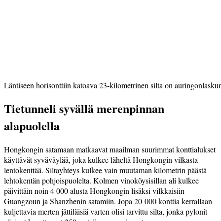
Läntiseen horisonttiin katoava 23-kilometrinen silta on auringonlasku
Tietunneli syvällä merenpinnan
alapuolella
Hongkongin satamaan matkaavat maailman suurimmat konttialukset
käyttävät syväväylää, joka kulkee läheltä Hongkongin vilkasta
lentokenttää. Siltayhteys kulkee vain muutaman kilometrin päästä
lehtokentän pohjoispuolelta. Kolmen vinoköysisillan ali kulkee
päivittäin noin 4 000 alusta Hongkongin lisäksi vilkkaisiin
Guangzoun ja Shanzhenin satamiin. Jopa 20 000 konttia kerrallaan
kuljettavia merten jättiläisiä varten olisi tarvittu silta, jonka pylonit