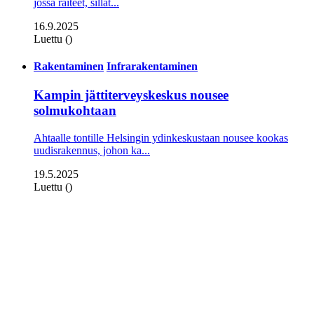
jossa raiteet, sillat...
16.9.2025
Luettu ()
Rakentaminen
Infrarakentaminen
Kampin jättiterveyskeskus nousee
solmukohtaan
Ahtaalle tontille Helsingin ydinkeskustaan nousee kookas
uudisrakennus, johon ka...
19.5.2025
Luettu ()