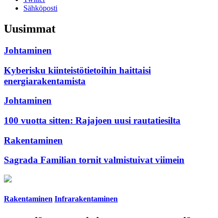
Sähköposti
Uusimmat
Johtaminen
Kyberisku kiinteistötietoihin haittaisi
energiarakentamista
Johtaminen
100 vuotta sitten: Rajajoen uusi rautatiesilta
Rakentaminen
Sagrada Familian tornit valmistuivat viimein
Rakentaminen
Infrarakentaminen