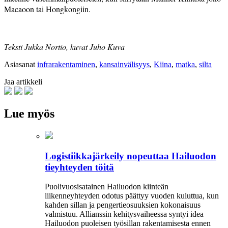
Macaoon tai Hongkongiin.
Teksti Jukka Nortio, kuvat Juho Kuva
Asiasanat
infrarakentaminen
,
kansainvälisyys
,
Kiina
,
matka
,
silta
Jaa artikkeli
Lue myös
Logistiikkajärkeily nopeuttaa Hailuodon
tieyhteyden töitä
Puolivuosisatainen Hailuodon kiinteän
liikenneyhteyden odotus päättyy vuoden kuluttua, kun
kahden sillan ja pengertieosuuksien kokonaisuus
valmistuu. Allianssin kehitysvaiheessa syntyi idea
Hailuodon puoleisen työsillan rakentamisesta ennen