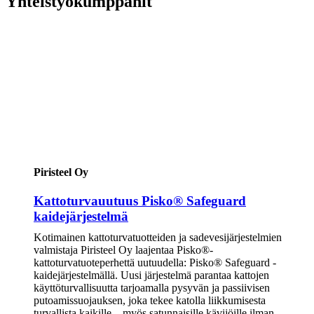
Yhteistyökumppanit
Piristeel Oy
Kattoturvauutuus Pisko® Safeguard
kaidejärjestelmä
Kotimainen kattoturvatuotteiden ja sadevesijärjestelmien
valmistaja Piristeel Oy laajentaa Pisko®-
kattoturvatuoteperhettä uutuudella: Pisko® Safeguard -
kaidejärjestelmällä. Uusi järjestelmä parantaa kattojen
käyttöturvallisuutta tarjoamalla pysyvän ja passiivisen
putoamissuojauksen, joka tekee katolla liikkumisesta
turvallista kaikille – myös satunnaisille kävijöille ilman