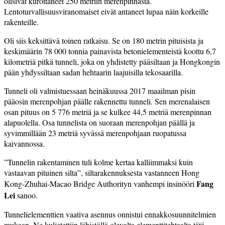
olisivat kurottaneet 250 metriin merenpinnasta.
Lentoturvallisuusviranomaiset eivät antaneet lupaa näin korkeille
rakenteille.
Oli siis keksittävä toinen ratkaisu. Se on 180 metrin pituisista ja
keskimäärin 78 000 tonnia painavista betonielementeistä koottu 6,7
kilometriä pitkä tunneli, joka on yhdistetty pääsiltaan ja Hongkongin
pään yhdyssiltaan sadan hehtaarin laajuisilla tekosaarilla.
Tunneli oli valmistuessaan heinäkuussa 2017 maailman pisin
pääosin merenpohjan päälle rakennettu tunneli. Sen merenalaisen
osan pituus on 5 776 metriä ja se kulkee 44,5 metriä merenpinnan
alapuolella. Osa tunnelista on suoraan merenpohjan päällä ja
syvimmillään 23 metriä syvässä merenpohjaan ruopatussa
kaivannossa.
”Tunnelin rakentaminen tuli kolme kertaa kalliimmaksi kuin
vastaavan pituinen silta”, siltarakennuksesta vastanneen Hong
Fang
Kong-Zhuhai-Macao Bridge Authorityn vanhempi insinööri
Lei
sanoo.
Tunnelielementtien vaativa asennus onnistui ennakkosuunnitelmien
mukaan. Ne kuljetettiin lähistöllä olevalta elementtitehtaalta tätä