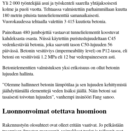
Yli 2 000 työntekijää asui ja työskenteli saarella yhtäjaksoisesti
kolme ja puoli vuotta. Tehtaassa valmistettiin parhaimmillaan kuutta
180 metrin pituista tunnelielementtiä samanaikaisesti.
Vuorokaudessa tehtaalla valettiin 3 415 kuutiota betonia.
Painoltaan 480 jumbojettiä vastaavat tunnelielementit koostuvat
kahdeksasta osasta. Niissä käytettiin puristuslujuudeltaan C45
vedenkestävää betonia, joka saavutti tason C50-lujuuden 56
päivässä. Betonin vesitiiviys (impermeability level) on P12-tasoa, eli
betoni on vesitiivistä 1.2 MPa eli 12 bar vedenpaineeseen asti.
Betonielementtien valmistuksen yksi erikoisuus on ollut betonin
lujuuden hallinta.
”Olemme hallinneet betonin lämpötilaa ja sen lujuuden kehittymistä
jäähdyttämällä elementtejä veden lisäksi jäällä. Näin betoni sai
tasaisesti toivotun lujuuden”, vanhempi insinööri Fang sanoo.
Luonnonvoimat otettava huomioon
Rakennustyön olosuhteet ovat olleet eritäin vaativat. Jo pelkästään
trooppisen ilmaston monsuunit, voimakkaat tuulet ja taifuunit ovat