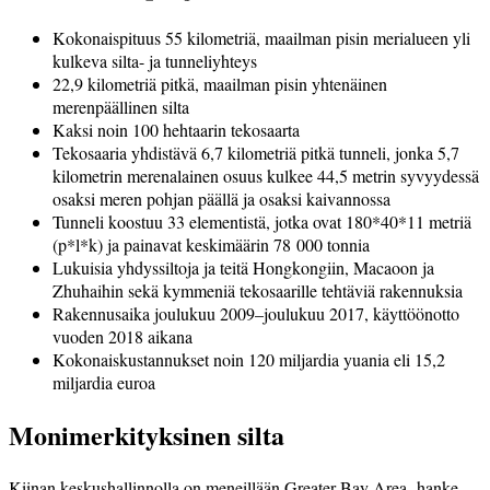
Kokonaispituus 55 kilometriä, maailman pisin merialueen yli
kulkeva silta- ja tunneliyhteys
22,9 kilometriä pitkä, maailman pisin yhtenäinen
merenpäällinen silta
Kaksi noin 100 hehtaarin tekosaarta
Tekosaaria yhdistävä 6,7 kilometriä pitkä tunneli, jonka 5,7
kilometrin merenalainen osuus kulkee 44,5 metrin syvyydessä
osaksi meren pohjan päällä ja osaksi kaivannossa
Tunneli koostuu 33 elementistä, jotka ovat 180*40*11 metriä
(p*l*k) ja painavat keskimäärin 78 000 tonnia
Lukuisia yhdyssiltoja ja teitä Hongkongiin, Macaoon ja
Zhuhaihin sekä kymmeniä tekosaarille tehtäviä rakennuksia
Rakennusaika joulukuu 2009–joulukuu 2017, käyttöönotto
vuoden 2018 aikana
Kokonaiskustannukset noin 120 miljardia yuania eli 15,2
miljardia euroa
Monimerkityksinen silta
Kiinan keskushallinnolla on meneillään Greater Bay Area -hanke,