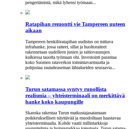
pengertämistä, mikä lyhensi työmaan...
Ratapihan remontti vie Tampereen uuteen
aikaan
Tampereen henkilöratapihan uudistus on mittava
infrahanke, jossa raiteet, sillat ja huoltoraiteet
rakennetaan uudelleen junien ja raitiovaunujen
kulkiessa tauotta työmaan ohi. Investointi parantaa
koko Suomen rataverkon toimintavarmuutta ja
pohjustaa rautatieaseman lähialueiden seuraavia...
Turun satamassa syntyy runollista
realismia – yhteisterminaali on merkittävä
hanke koko kaupungille
Skanska rakentaa Turun matkustajasatamaan
poikkeuksellisen näyttävää ja muodoiltaan haastavaa
yhteisterminaalia. Kohde vaatii millintarkkoja
suunnitelmia ja huipputarkkaa toteutusta. Turun satama-