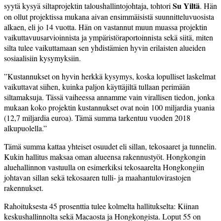
Su Yiltä
syytä kysyä siltaprojektin taloushallintojohtaja, tohtori
. Hän
on ollut projektissa mukana aivan ensimmäisistä suunnitteluvuosista
alkaen, eli jo 14 vuotta. Hän on vastannut muun muassa projektin
vaikuttavuusarvioinnista ja ympäristöraportoinnista sekä siitä, miten
silta tulee vaikuttamaan sen yhdistämien hyvin erilaisten alueiden
sosiaalisiin kysymyksiin.
”Kustannukset on hyvin herkkä kysymys, koska lopulliset laskelmat
vaikuttavat siihen, kuinka paljon käyttäjiltä tullaan perimään
siltamaksuja. Tässä vaiheessa annamme vain virallisen tiedon, jonka
mukaan koko projektin kustannukset ovat noin 100 miljardia yuania
(12,7 miljardia euroa). Tämä summa tarkentuu vuoden 2018
alkupuolella.”
Tämä summa kattaa yhteiset osuudet eli sillan, tekosaaret ja tunnelin.
Kukin hallitus maksaa oman alueensa rakennustyöt. Hongkongin
aluehallinnon vastuulla on esimerkiksi tekosaarelta Hongkongiin
johtavan sillan sekä tekosaaren tulli- ja maahantulovirastojen
rakennukset.
Rahoituksesta 45 prosenttia tulee kolmelta hallitukselta: Kiinan
keskushallinnolta sekä Macaosta ja Hongkongista. Loput 55 on