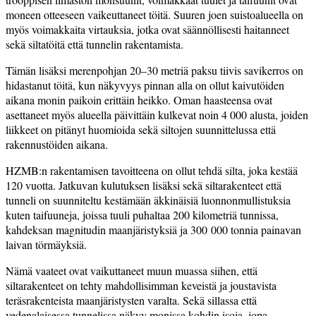
moneen otteeseen vaikeuttaneet töitä. Suuren joen suistoalueella on
myös voimakkaita virtauksia, jotka ovat säännöllisesti haitanneet
sekä siltatöitä että tunnelin rakentamista.
Tämän lisäksi merenpohjan 20–30 metriä paksu tiivis savikerros on
hidastanut töitä, kun näkyvyys pinnan alla on ollut kaivutöiden
aikana monin paikoin erittäin heikko. Oman haasteensa ovat
asettaneet myös alueella päivittäin kulkevat noin 4 000 alusta, joiden
liikkeet on pitänyt huomioida sekä siltojen suunnittelussa että
rakennustöiden aikana.
HZMB:n rakentamisen tavoitteena on ollut tehdä silta, joka kestää
120 vuotta. Jatkuvan kulutuksen lisäksi sekä siltarakenteet että
tunneli on suunniteltu kestämään äkkinäisiä luonnonmullistuksia
kuten taifuuneja, joissa tuuli puhaltaa 200 kilometriä tunnissa,
kahdeksan magnitudin maanjäristyksiä ja 300 000 tonnia painavan
laivan törmäyksiä.
Nämä vaateet ovat vaikuttaneet muun muassa siihen, että
siltarakenteet on tehty mahdollisimman keveistä ja joustavista
teräsrakenteista maanjäristysten varalta. Sekä sillassa että
vedenalaisessa tunnelissa näkyy monissa kohdin isoja, jopa