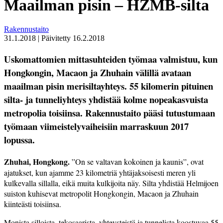
Maailman pisin – HZMB-silta
Rakennustaito
31.1.2018
|
Päivitetty
16.2.2018
Uskomattomien mittasuhteiden työmaa valmistuu, kun
Hongkongin, Macaon ja Zhuhain välillä avataan
maailman pisin merisiltayhteys. 55 kilomerin pituinen
silta- ja tunneliyhteys yhdistää kolme nopeakasvuista
metropolia toisiinsa. Rakennustaito pääsi tutustumaan
työmaan viimeistelyvaiheisiin marraskuun 2017
lopussa.
Zhuhai, Hongkong.
”On se valtavan kokoinen ja kaunis”, ovat
ajatukset, kun ajamme 23 kilometriä yhtäjaksoisesti meren yli
kulkevalla sillalla, eikä muita kulkijoita näy. Silta yhdistää Helmijoen
suiston kuhisevat metropolit Hongkongin, Macaon ja Zhuhain
kiinteästi toisiinsa.
Monista silloista, tekosaarista, yhteysteistä ja tunnelista koostuvaa 55