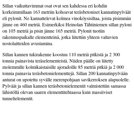
Sillan vaikuttavimmat osat ovat sen kahdessa eri kohdin
korkeimmillaan 163 metriin kohoavat teräsbetoniset kannatinpylväät
eli pylonit. Ne kannattelevat kolmea vinoköysisiltaa, joista pisimmän
jänne on 460 metriä. Esimerkiksi Heinolan Tähtiniemen sillan pyloni
on 105 metriä ja pisin jänne 165 metriä. Pylonit tuotiin
rakennuspaikalle elementteinä, jotka liitettiin yhteen valtavien
nostolaitteiden avustamina.
Sillan kannen tukirakenne koostuu 110 metriä pitkistä ja 2 300
tonnia painavista teräselementeistä. Niiden päälle on liitetty
molemmille kolmikaistaisille ajoradoille 85 metriä pitkiä ja 2 000
tonnia painavia teräsbetonielementtejä. Sillan 200 kannatinpylvään
anturat on upotettu syvälle merenpohjaan savikerroksen alapuolelle.
Pylväät ja sillan kannen teräsbetonielementit valmistettiin samassa
lähistöllä olevan saaren elementtitehtaassa kuin massiiviset
tunnelielementit.