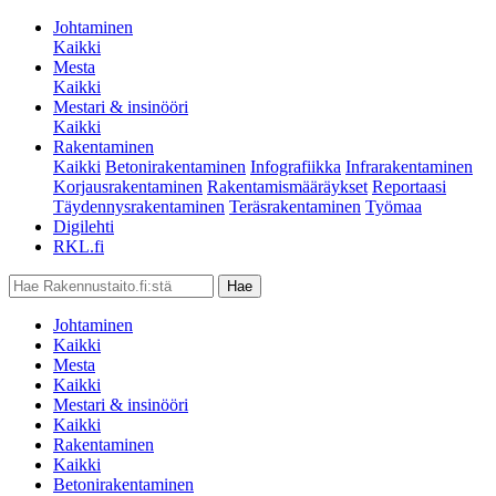
Johtaminen
Kaikki
Mesta
Kaikki
Mestari & insinööri
Kaikki
Rakentaminen
Kaikki
Betonirakentaminen
Infografiikka
Infrarakentaminen
Korjausrakentaminen
Rakentamismääräykset
Reportaasi
Täydennysrakentaminen
Teräsrakentaminen
Työmaa
Digilehti
RKL.fi
Johtaminen
Kaikki
Mesta
Kaikki
Mestari & insinööri
Kaikki
Rakentaminen
Kaikki
Betonirakentaminen