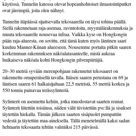
käytössä. Tunnelin katossa olevat hopeanhohtoiset ilmastointiputket
ovat järeimpiä, joita olen nähnyt.
Tunnelin itäpäässä sijaitsevalla tekosaarella on täysi tohina päällä.
Siellä rakennetaan raja-asemaa, ravintoloita, myymälärakennuksia ja
muuta tekosaarelle nousevaa infraa. Vaikka kyse on Hongkongin
pään raja-alueesta, on sovittu, että tämä kuten myös läntinen ­saari
kuuluu Manner-Kiinan alueeseen. Nousemme portaita pitkin saaren
korkeimman rakennuksen näköalatasanteelle, mistä aukeaa
huikaiseva näköala kohti Hongkongin pilvenpiirtäjiä.
20–30 metriä syvään merenpohjaan rakennetut tekosaaret on
rakennettu omaperäisellä tavalla. Itäisen saaren perustana on 69 ja
läntisen saaren 61 halkaisijaltaan 22,5 metristä, 55 metriä korkea ja
550 tonnia painavaa terässylinteriä.
Sylinterit on asennettu kehiin, jotka muodostavat saarten reunat.
Sylinterit liitettiin toisiinsa, niiden välit tiivistettiin pvc:llä ja sisukset
täytettiin hiekalla. Tämän jälkeen saarten sisäpuolet pumpattiin
vedestä ja täytettiin maa-aineksella. Tällä menetelmällä kaksi sadan
hehtaarin tekosaarta tehtiin valmiiksi 215 päivässä.