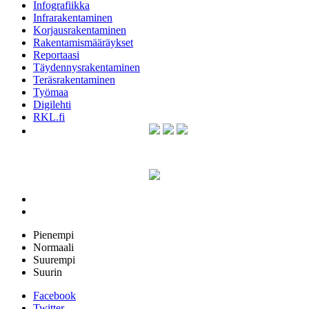
Infografiikka
Infrarakentaminen
Korjausrakentaminen
Rakentamismääräykset
Reportaasi
Täydennysrakentaminen
Teräsrakentaminen
Työmaa
Digilehti
RKL.fi
Pienempi
Normaali
Suurempi
Suurin
Facebook
Twitter