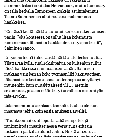
rakentama tornihotelli. Skanska on rakentanut
aiemmin kaksi tornitaloa Hervantaan, mutta Luminary
on tällä hetkellä Tampereen korkein asuinrakennus.
Teemu Salminen on ollut mukana molemmissa
hankkeissa.
”On tässä kieltämättä ajautunut korkean rakentamisen
pariin. Joka kohteessa on tullut lisää kokemusta
nimenomaan tällaisten hankkeiden erityispiirteistä”,
Salminen sanoo.
Erityispiirteenä tulee väistämättä ajatelleeksi tuulta.
Yllättävää kyllä, tuulirokulipäiviä on kuitenkin tullut
tässä hankkeessa minimaalisen vähän. Salmisen
mukaan vain kerran koko työmaan liki kaksivuotisen
tähänastisen keston aikana tuulennopeus on yltänyt
muutenkin kuin puuskittaisesti yli 15 metriin
sekunnissa, joka on määritelty turvallisen nosturityön
raja-arvoksi.
Rakennemitoituksenkaan kannalta tuuli ei ole niin
määräävä tekijä kuin ensiajatuksena arvelisi.
”Tuulikuormat ovat lopulta vähäisempi tekijä
runkomittoja määritettäessä verrattuna erittäin
raskaisiin paikallavaluholveihin. Niistä aiheutuva