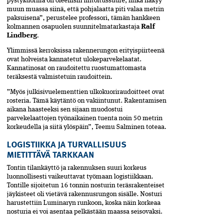
pystykuorma on oleellisin mitoitussuure, mikä näkyy
muun muassa siinä, että pohjalaatta piti valaa metrin
paksuisena”, perustelee professori, tämän hankkeen
kolmannen osapuolen suunnitelmatarkastaja
Ralf
Lindberg
.
Ylimmissä kerroksissa rakennerungon erityispiirteenä
ovat holveista kannatetut ulokeparvekelaatat.
Kannatinosat on raudoitettu ruostumattomasta
teräksestä valmistetuin raudoittein.
”Myös julkisivuelementtien ulkokuoriraudoitteet ovat
rosteria. Tämä käytäntö on vakiintunut. Rakentamisen
aikana haasteeksi sen sijaan muodostui
parvekelaattojen työnaikainen tuenta noin 50 metrin
korkeudella ja siitä ylöspäin”, Teemu Salminen toteaa.
LOGISTIIKKA JA TURVALLISUUS
MIETITTÄVÄ TARKKAAN
Tontin tilankäyttö ja rakennuksen suuri korkeus
luonnollisesti vaikeuttavat työmaan logistiikkaan.
Tontille sijoitetun 16 tonnin nosturin teräsrakenteiset
jäykisteet oli vietävä rakennusrungon sisälle. Nosturi
harustettiin Luminaryn runkoon, koska näin korkeaa
nosturia ei voi asentaa pelkästään maassa seisovaksi.