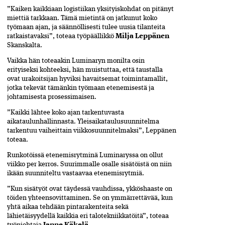
”Kaiken kaikkiaan logistiikan yksityiskohdat on pitänyt
miettiä tarkkaan. Tämä mietintä on jatkunut koko
työmaan ajan, ja säännöllisesti tulee uusia tilanteita
ratkaistavaksi”, toteaa työpäällikkö
Milja Leppänen
Skanskalta.
Vaikka hän toteaakin Luminaryn monilta osin
erityiseksi kohteeksi, hän muistuttaa, että taustalla
ovat urakoitsijan hyviksi havaitsemat toimintamallit,
jotka tekevät tämänkin työmaan etenemisestä ja
johtamisesta prosessimaisen.
”Kaikki lähtee koko ajan tarkentuvasta
aikataulunhallinnasta. Yleisaikataulusuunnitelma
tarkentuu vaiheittain viikkosuunnitelmaksi”, Leppänen
toteaa.
Runkotöissä etenemisrytminä Luminaryssa on ollut
viikko per kerros. Suurimmalle osalle sisätöistä on niin
ikään suunniteltu vastaavaa etenemisrytmiä.
”Kun sisätyöt ovat täydessä vauhdissa, ykköshaaste on
töiden yhteensovittaminen. Se on ymmärrettävää, kun
yhtä aikaa tehdään pintarakenteita sekä
lähietäisyydellä kaikkia eri talotekniikkatöitä”, toteaa
työnjohtaja
.