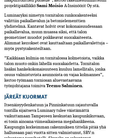
naapuritonttien puolelle”, kertoo rakennesuunnittelun
projektipäällikkö
Sami Moisio
A-Insinöörit Oy:stä.
Luminaryksi nimetyn tornitalon runkorakenteeksi
valittiin paikallavalun ja betonielementtien
yhdistelmä. Kantavat holvit ovat kokonaisuudessaan
paikallavalua, muun muassa siksi, että talon
geometriset muodot poikkeavat suorakaiteesta.
Alimmat kerrokset ovat kauttaaltaan paikallavalettuja –
myös pystyrakenteiltaan.
”Kaikkiaan kulmia on tornitalossa kolmetoista, vaikka
talon muoto onkin lähellä suorakaidetta. Tornitalon
lisäksi hankekokonaisuuteen kuuluu lamellitalo, jonka
osuus valmistuvista asunnoista on vajaa kolmannes”,
kertoo työmaan torniosan aluevastaavana
työnjohtajana toimiva
Teemu Salminen
.
JÄREÄT KUORMAT
Itsenäisyydenkatuun ja Pinninkatuun rajautuvalla
tontilla sijaitseva Luminary tulee väistämättä
vaikuttamaan Tampereen keskustan kaupunkikuvaan,
ei tosin ainoana viimeaikaisena megahankkeena.
Kaupungin korkeimman rakennuksen titteliä pitää yhä
hallussaan pari vuotta sitten valmistunut, SRV:n