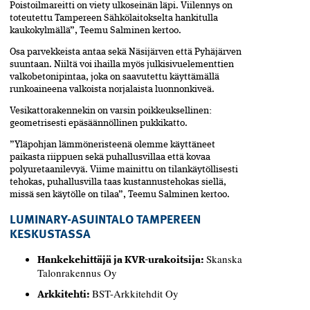
Poistoilmareitti on viety ulkoseinän läpi. Viilennys on
toteutettu Tampereen Sähkölaitokselta hankitulla
kaukokylmällä”, Teemu Salminen kertoo.
Osa parvekkeista antaa sekä Näsijärven että Pyhäjärven
suuntaan. Niiltä voi ihailla myös julkisivuelementtien
valkobetonipintaa, joka on saavutettu käyttämällä
runkoaineena valkoista norjalaista luonnonkiveä.
Vesikattorakennekin on varsin poikkeuksellinen:
geometrisesti epäsäännöllinen pukkikatto.
”Yläpohjan lämmöneristeenä olemme käyttäneet
paikasta riippuen sekä puhallusvillaa että kovaa
polyuretaanilevyä. Viime mainittu on tilankäytöllisesti
tehokas, puhallusvilla taas kustannustehokas siellä,
missä sen käytölle on tilaa”, Teemu Salminen kertoo.
LUMINARY-ASUINTALO TAMPEREEN
KESKUSTASSA
Skanska
H
ankekehittäjä ja KVR-urakoitsija:
Talonrakennus Oy
BST-Arkkitehdit Oy
A
rkkitehti: