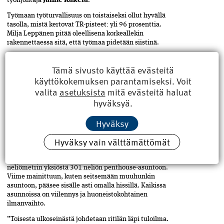
Janne Käkelä
Työmaan työturvallisuus on toistaiseksi ollut hyvällä
tasolla, mistä kertovat TR-pisteet: yli 96 prosenttia.
Milja Leppänen pitää oleellisena korkeallekin
rakennettaessa sitä, että työmaa pidetään siistinä.
”Mitä paremmin järjestystä pystytään ylläpitämään,
Tämä sivusto käyttää evästeitä
sitä turvallisempaa on työskentely. Tämä yhteys on
selvä ja moneen kertaan osoitettu”, hän toteaa.
käyttökokemuksen parantamiseksi. Voit
valita
asetuksista
mitä evästeitä haluat
Kun korkealle rakennetaan, on mietittävä erityisellä
hyväksyä.
tavalla myös ylimpien kerrosten ylläpitotöitä ja niiden
turvallisuutta. Rakennuksen korkeuden takia tarvitaan
erityinen kiskorata korjaus- ja ikkunanpesutöitä varten
Hyväksy
asennettavalle huoltokelkalle.
Hyväksy vain välttämättömät
HUONEISTOKOHTAISIA HIENOUKSIA
Luminaryn asuntojen kokoskaala ulottuu 31
neliömetrin yksiöstä 301 neliön penthouse-asuntoon.
Viime mainittuun, kuten seitsemään muuhunkin
asuntoon, pääsee sisälle asti omalla hissillä. Kaikissa
asunnoissa on viilennys ja huoneistokohtainen
ilmanvaihto.
”Toisesta ulkoseinästä johdetaan ritilän läpi tuloilma.