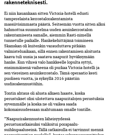
rakenneteknisesti.
Ei niin kauankaan sitten Victoria-hotelli edusti
tamperelaista kerrostalorakentamista
massiivisimmasta päästä. Seitsemän vuotta sitten alkoi
hahmottua suunnitelma uuden asuinkerrostalon
rakentamisesta samalle, aiemmin Rasti-nimellä
tunnetulle paikalle. Hankekehittäjänä toimineen
Skanskan oli kuitenkin varauduttava pitkään
valmisteluaikaan, sillä ennen rakentamisen aloitusta
kaava tuli uusia ja saatava naapurit hyväksymään
hanke. Kun vihreä valo hankkeelle lopulta syttyi,
ensimmäisenä vaiheena oli purkaa Victoria-hotelli ja
sen viereinen asuinkerrostalo. Tämä operaatio kesti
puolisen vuotta, ja syksyllä 2016 päästiin
uudisrakennustöihin.
Tontin ahtaus oli alusta alkaen haaste, koska
perustukset olisi ulotettava naapuritalojen perustuksia
syvemmälle ja koska ne oli vaikea saada
kokonaisuudessaan mahtumaan omalle tontille.
”Naapurirakennusten läheisyydessä
perustusratkaisuksi valikoitui porapaalu-
suihkupaaluseinä. Tällä ratkaisulla ei tarvinnut mennä