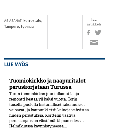
kerrostalo
,
ASIASANAT
Jaa
artikkeli
Tampere
,
työmaa
LUE MYÖS
Tuomiokirkko ja naapuritalot
peruskorjataan Turussa
Turun tuomiokirkon juuri alkanut laaja
remontti kestää yli kaksi vuotta. Torin
toisella puolella historialliset rakennukset
vajoavat, ja kaupunki etsii keinoja vahvistaa
niiden perustuksia. Korttelin vaativa
peruskorjaus on väistämättä pian edessä.
Helmikuussa käynnistyneessä...