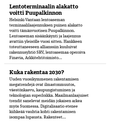
Lentoterminaalin alakatto
voitti Puupalkinnon
Helsinki-Vantaan lentoaseman
terminaalilaajennuksen puinen alakatto
voitti tämänvuotisen Puupalkinnon.
Lentoaseman sisäänkäynti ja laajennus
avattiin yleisölle vuosi sitten. Hankkeen
toteuttaneeseen allianssiin kuuluivat
rakennusyhtiö SRV, lentoasemaa operoiva
Finavia, Arkkitehtitoimisto...
Kuka rakentaa 2030?
Uuden vuosikymmenen rakentamisen
megatrendejä ovat ilmastonmuutos,
väestönkasvu, kaupungistuminen ja
teknologian superloikka. Maailmanlaajuiset
trendit sanelevat meidän jokaisen arkea
myös Suomessa. Digitalisaatio etenee
kiihkeää vauhtia kohti rakentamisen
isompaa lupausta. Rakenteet...