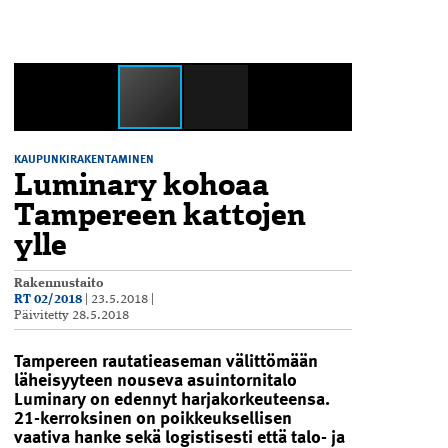
KAUPUNKIRAKENTAMINEN
Luminary kohoaa
Tampereen kattojen
ylle
Rakennustaito
RT 02/2018
|
23.5.2018
|
Päivitetty
28.5.2018
Tampereen rautatieaseman välittömään
läheisyyteen nouseva asuintornitalo
Luminary on edennyt harjakorkeuteensa.
21-kerroksinen on poikkeuksellisen
vaativa hanke sekä logistisesti että talo- ja