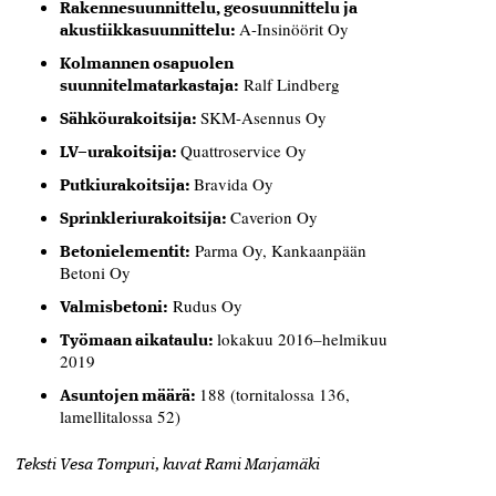
R
akennesuunnittelu, geosuunnittelu ja
A-Insinöörit Oy
akustiikkasuunnittelu:
K
olmannen osapuolen
Ralf Lindberg
suunnitelmatarkastaja:
SKM-Asennus Oy
S
ähköurakoitsija:
Quattroservice Oy
LV
–
urakoitsija:
Bravida Oy
P
utkiurakoitsija:
Caverion Oy
S
prinkleriurakoitsija:
Parma Oy, Kankaanpään
B
etonielementit:
Betoni Oy
Rudus Oy
V
almisbetoni:
lokakuu 2016–helmikuu
T
yömaan aikataulu:
2019
188 (tornitalossa 136,
A
suntojen määrä:
lamellitalossa 52)
Teksti Vesa Tompuri, kuvat Rami Marjamäki