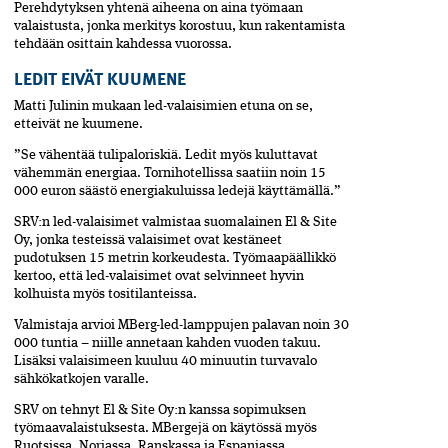
Perehdytyksen yhtenä aiheena on aina työmaan
valaistusta, jonka merkitys korostuu, kun rakentamista
tehdään osittain kahdessa vuorossa.
LEDIT EIVÄT KUUMENE
Matti Julinin mukaan led-valaisimien etuna on se,
etteivät ne kuumene.
”Se vähentää tulipaloriskiä. Ledit myös kuluttavat
vähemmän energiaa. Tornihotellissa saatiin noin 15
000 euron säästö energiakuluissa ledejä käyttämällä.”
SRV:n led-valaisimet valmistaa suomalainen El & Site
Oy, jonka testeissä valaisimet ovat kestäneet
pudotuksen 15 metrin korkeudesta. Työmaapäällikkö
kertoo, että led-valaisimet ovat selvinneet hyvin
kolhuista myös tositilanteissa.
Valmistaja arvioi MBerg-led-lamppujen palavan noin 30
000 tuntia – niille annetaan kahden vuoden takuu.
Lisäksi valaisimeen kuuluu 40 minuutin turvavalo
sähkökatkojen varalle.
SRV on tehnyt El & Site Oy:n kanssa sopimuksen
työmaavalaistuksesta. MBergejä on käytössä myös
Ruotsissa, Norjassa, Ranskassa ja Espanjassa.