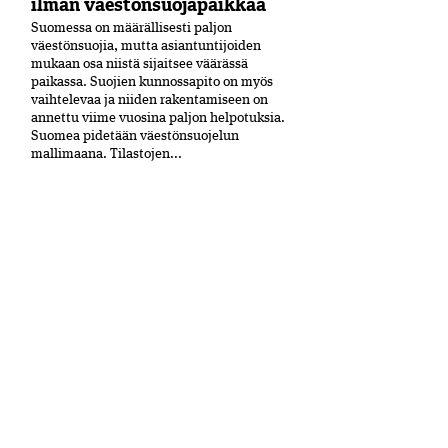
ilman väestönsuojapaikkaa
Suomessa on määrällisesti paljon
väestönsuojia, mutta asiantuntijoiden
mukaan osa niistä sijaitsee väärässä
paikassa. Suojien kunnossapito on myös
vaihtelevaa ja niiden rakentamiseen on
annettu viime vuosina paljon helpotuksia.
Suomea pidetään väestönsuojelun
mallimaana. Tilastojen...