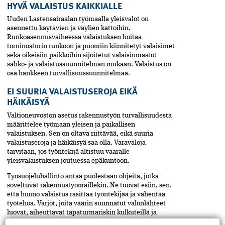
HYVÄ VALAISTUS KAIKKIALLE
Uuden Lastensairaalan työmaalla yleisvalot on
asennettu käytävien ja väylien kattoihin.
Runkoasennusvaiheessa valaistuksen hoitaa
torninosturin runkoon ja puomiin kiinnitetyt valaisimet
sekä oikeisiin paikkoihin sijoitetut valaisinmastot
sähkö- ja valaistussuunnitelman mukaan. Valaistus on
osa hankkeen turvallisuussuunnitelmaa.
EI SUURIA VALAISTUSEROJA EIKÄ
HÄIKÄISYÄ
Valtioneuvoston asetus rakennustyön turvallisuudesta
määrittelee työmaan yleisen ja paikallisen
valaistuksen. Sen on oltava riittävää, eikä suuria
valaistuseroja ja häikäisyä saa olla. Varavaloja
tarvitaan, jos työntekijä altistuu vaaralle
yleisvalaistuksen joutuessa epäkuntoon.
Työsuojeluhallinto antaa puolestaan ohjeita, jotka
soveltuvat rakennustyömaillekin. Ne tuovat esiin, sen,
että huono valaistus rasittaa työntekijää ja vähentää
työtehoa. Varjot, joita väärin suunnatut valonlähteet
luovat, aiheuttavat tapaturmariskin kulkuteillä ja
työkohteessa.