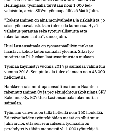
Helsingissä, työmaalla tarvitaan noin 1 000 led-
valaisinta, arvioi SRV:n työmaapäällikkö Matti Julin.
”Rakentaminen on aina monivaiheista ja riskialtista, jo
siksi työmaavalaistuksen tulee olla kunnossa. Hyvä
valaistus parantaa sekä työturvallisuutta että
rakentamisen laatua”, sanoo Julin.
Uusi Lastensairaala on työmaapäällikön mukaan
haastava kohde kuten sairaalat yleensä. Siksi työ
suoritetaan P1-luokan laatuvaatimusten mukaan.
Työmaa käynnistyi vuonna 2014 ja sairaalaa valmistuu
vuonna 2018. Sen pinta-ala tulee olemaan noin 48 000
neliömetriä.
Hankkeen rakennuttajakonsulttina toimii Haahtela-
rakennuttaminen Oy ja projektinjohtourakoitsijana SRV
Rakennus Oy. KOY Uusi Lastensairaala rakennuttaa
sairaalan.
Työmaan vahvuus on tällä hetkellä noin 160 henkilöä.
Eri työvaiheiden työntekijöiden määrä on ollut suuri.
Julin arvioi, että sen seurauksena työmaalla on
perehdytetty tähän mennessä yli 1 000 työntekijää.