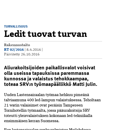
TURVALLISUUS
Ledit tuovat turvan
Rakennustaito
RT 02/2016
|
8.4.2016
|
Päivitetty
26.10.2016
Aliurakoitsijoiden paikallisvalot voisivat
olla useissa tapauksissa paremmassa
kunnossa ja valaistus tehokkaampaa,
toteaa SRV:n työmaapäällikkö Matti Julin.
U
uden Lastensairaalan työmaa hehkuu pimeänä
talviaamuna 400 led-lampun valaistuksessa. Teholtaan
21 watin valaisimet ovat peräisin Tampereen
Tornihotellin työmaalta, jossa pääurakoitsija SRV
toteutti yleisvalaistuksen kokonaan led-tekniikalla
ensimmäisen kerran Suomessa.
Kun lastensairaalan runko valmistuu Meilahdessa