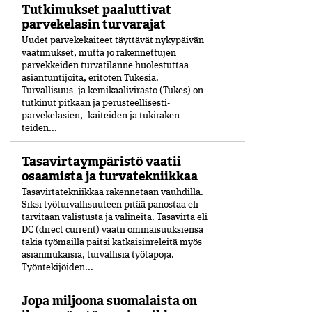
Tutkimukset paaluttivat
parvekelasin turvarajat
Uudet parvekekaiteet täyttävät nykypäivän
vaatimukset, mutta jo rakennettujen
parvekkeiden turvatilanne huolestuttaa
asiantuntijoita, eritoten Tukesia.
Turvallisuus- ja kemikaalivirasto (Tukes)­ on
tutkinut pitkään ja perusteellisesti­
parvekelasien, -kaiteiden ja tuki­raken­
teiden...
Tasavirtaympäristö vaatii
osaamista ja turvatekniikkaa
Tasavirtatekniikkaa rakennetaan vauhdilla.
Siksi työturvallisuuteen pitää panostaa eli
tarvitaan valistusta ja välineitä. Tasavirta eli
DC (direct current) vaatii ominaisuuksiensa
takia työmailla paitsi katkaisinreleitä myös
asianmukaisia, turvallisia työtapoja.
Työntekijöiden...
Jopa miljoona suomalaista on