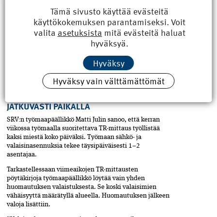
Tämä sivusto käyttää evästeitä
Työskentelytilan, työvälineiden ja materiaalien
käyttökokemuksen parantamiseksi. Voit
hahmottamista helpottaa valaistus, jonka voimakkuus,
valita
asetuksista
mitä evästeitä haluat
tasaisuus ja väri ovat kohdallaan. Yli 45-vuotiaat
tarvitsevat enemmän valoa kuin nuoremmat.
hyväksyä.
Työmaan valaistuksessa on syytä huomioida myös muu
Hyväksy
ympäristö, ettei se häikäise esimerkiksi lähikatujen
liikennettä. Varsinaisia raja-arvoja työmaan
Hyväksy vain välttämättömät
valaistuksen määrälle ei kuitenkaan ole.
SÄHKÖ- JA VALAISINASENTAJA ON
JATKUVASTI PAIKALLA
SRV:n työmaapäällikkö Matti Julin sanoo, että kerran
viikossa työmaalla suoritettava TR-mittaus työllistää
kaksi miestä koko päiväksi. Työmaan sähkö- ja
valaisinasennuksia tekee täysipäiväisesti 1–2
asentajaa.
Tarkastellessaan viimeaikojen TR-mittausten
pöytäkirjoja työmaapäällikkö löytää vain yhden
huomautuksen valaistuksesta. Se koski valaisimien
vähäisyyttä määrätyllä alueella. Huomautuksen jälkeen
valoja lisättiin.