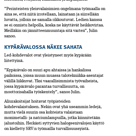
”Perinteisten yleisvalaisimien ongelmana työmaalla on
aina se, että niitä irrotellaan, lainataan ja siirrellään
luvatta, jolloin ne samalla rikkoutuvat. Ledien kanssa
se ei onnistu helpolla, koska ne käyttävät heikkovirtaa.
Meilläkin on jännitteenmuuntaja sitä varten”, Julin
sanoo.
KYPÄRÄVALOSSA NÄKEE SAHATA
Led-kohdevalot ovat yleistyneet myös kypärään
liitettyinä.
”Kypärävalo on suuri apu ahtaissa ja hankalissa
paikoissa, joissa muun muassa talotekniikka-asentajat
välillä liikkuvat. Yksi vaarallisimmista työvaiheista,
jossa kypärävalo parantaa turvallisuutta, on
moottorisahalla työskentely”, sanoo Julin.
Aliurakoitsijat hoitavat työpisteiden
kohdevalaistuksen. Nekin ovat yhä useammin ledejä,
mutta vielä suurin osa kohteista valaistaan
monimetalli- ja natriumlampuilla, jotka kiinnitetään
jalustoihin. Herkästi syttyvien halogeenivalojen käyttö
on kielletty SRV:n työmailla turvallisuussyistä.