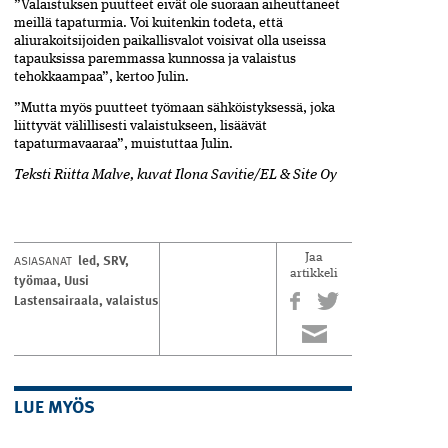
”Valaistuksen puutteet eivät ole suoraan aiheuttaneet
meillä tapaturmia. Voi kuitenkin todeta, että
aliurakoitsijoiden paikallisvalot voisivat olla useissa
tapauksissa paremmassa kunnossa ja valaistus
tehokkaampaa”, kertoo Julin.
”Mutta myös puutteet työmaan sähköistyksessä, joka
liittyvät välillisesti valaistukseen, lisäävät
tapaturmavaaraa”, muistuttaa Julin.
Teksti Riitta Malve, kuvat Ilona Savitie/EL & Site Oy
led
,
SRV
,
ASIASANAT
Jaa
artikkeli
työmaa
,
Uusi
Lastensairaala
,
valaistus
LUE MYÖS