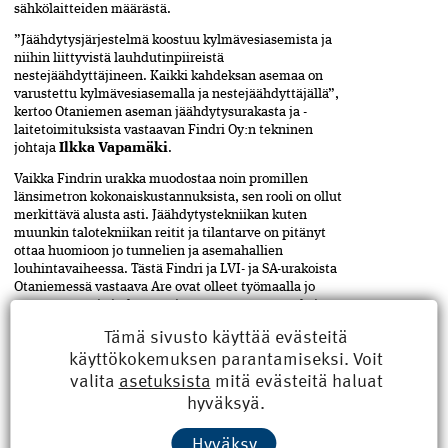
sähkölaitteiden määrästä.
”Jäähdytysjärjestelmä koostuu kylmävesiasemista ja
niihin liittyvistä lauhdutinpiireistä
nestejäähdyttäjineen. Kaikki kahdeksan asemaa on
varustettu kylmävesiasemalla ja nestejäähdyttäjällä”,
kertoo Otaniemen aseman jäähdytysurakasta ja -
laitetoimituksista vastaavan Findri Oy:n tekninen
johtaja
Ilkka Vapamäki
.
Vaikka Findrin urakka muodostaa noin promillen
länsimetron kokonaiskustannuksista, sen rooli on ollut
merkittävä alusta asti. Jäähdytystekniikan kuten
muunkin talotekniikan reitit ja tilantarve on pitänyt
ottaa huomioon jo tunnelien ja asemahallien
louhintavaiheessa. Tästä Findri ja LVI- ja SA-urakoista
Otaniemessä vastaava Are ovat olleet työmaalla jo
vuonna 2013 ja jatkavat töitään testausten merkeissä
aina kesään 2016 asti.
Tämä sivusto käyttää evästeitä
Kaavoituksen
käyttökokemuksen parantamiseksi. Voit
valita
asetuksista
mitä evästeitä haluat
nopeuttaminen on
hyväksyä.
avain kasvuun
Hyväksy
Rakennusteollisuus RT:n toimitusjohtaja
Tarmo