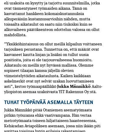
eli urakoita on kysytty ja tarjottu suunnitelmilla, jotka
ovat täsmentyneet työmaiden aikana. Tämä on
kasvattanut hankkeen kokonaiskustannuksia
alkuperäisiin kustannusarvioihin nähden, mutta
toisaalta aikataulut on saatu niin tiukoiksi kuin se
alkuvaiheen päätöksenteon odottelun valossa on ollut
mahdollista.
”Yksikköhintaisuus on ollut meillä kilpailun voittaneen
tarjouksen perustana. Tunnettua on, että määrät ovat
kasvaneet kautta linjan ja lisäksi on tullut uusia
positioita, joita ei ole tarjousvaiheessa huomioitu.
Aikataulu on meillä nyt hyvässä mallissa. Olemme
sopineet tilaajan kanssa jäljellä olevien
viimeistelytöiden aikataulusta. Kaiken kaikkiaan
askelmerkit ovat nyt selvät urakan luovuttamiseen
asti”, kertoo työmaapäällikkö
Jukka Männikkö
Aalto-
yliopiston asemaa urakoivasta YIT Rakennus Oy:stä.
TUHAT TYÖPÄIVÄÄ ASEMALLA TÄYTEEN
Jukka Männikkö pitää Otaniemen asematyömaata
pitkän työuransa ehkä vaativampana. Hän vertaa
metrotyömaata toiseen hiljattaiseen haasteeseensa,
Kehäradan Aviapoliksen asemaan, jossa niin ikään piti
sovittaa toisiinsa hyvin erilaisia rakentamisen