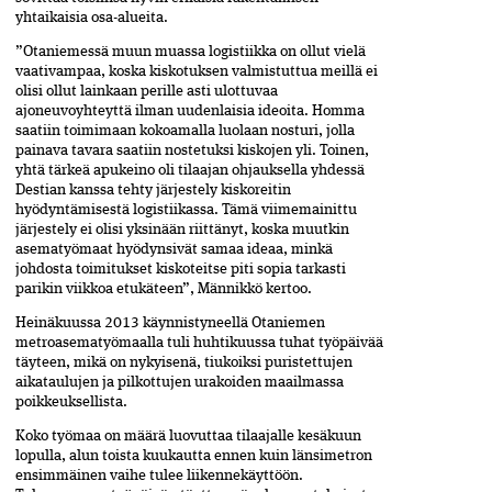
yhtaikaisia osa-alueita.
”Otaniemessä muun muassa logistiikka on ollut vielä
vaativampaa, koska kiskotuksen valmistuttua meillä ei
olisi ollut lainkaan perille asti ulottuvaa
ajoneuvoyhteyttä ilman uudenlaisia ideoita. Homma
saatiin toimimaan kokoamalla luolaan nosturi, jolla
painava tavara saatiin nostetuksi kiskojen yli. Toinen,
yhtä tärkeä apukeino oli tilaajan ohjauksella yhdessä
Destian kanssa tehty järjestely kiskoreitin
hyödyntämisestä logistiikassa. Tämä viimemainittu
järjestely ei olisi yksinään riittänyt, koska muutkin
asematyömaat hyödynsivät samaa ideaa, minkä
johdosta toimitukset kiskoteitse piti sopia tarkasti
parikin viikkoa etukäteen”, Männikkö kertoo.
Heinäkuussa 2013 käynnistyneellä Otaniemen
metroasematyömaalla tuli huhtikuussa tuhat työpäivää
täyteen, mikä on nykyisenä, tiukoiksi puristettujen
aikataulujen ja pilkottujen urakoiden maailmassa
poikkeuksellista.
Koko työmaa on määrä luovuttaa tilaajalle kesäkuun
lopulla, alun toista kuukautta ennen kuin länsimetron
ensimmäinen vaihe tulee liikennekäyttöön.