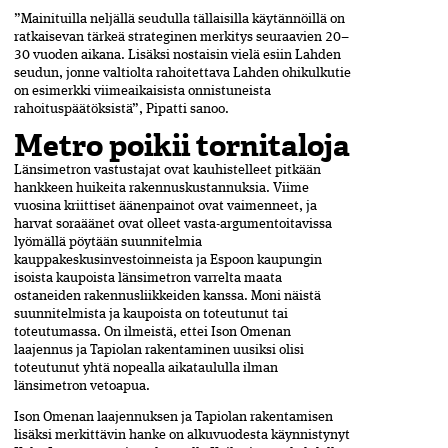
”Mainituilla neljällä seudulla tällaisilla käytännöillä on
ratkaisevan tärkeä strateginen merkitys seuraavien 20–
30 vuoden aikana. Lisäksi nostaisin vielä esiin Lahden
seudun, jonne valtiolta rahoitettava Lahden ohikulkutie
on esimerkki viimeaikaisista onnistuneista
rahoituspäätöksistä”, Pipatti sanoo.
Metro poikii tornitaloja
Länsimetron vastustajat ovat kauhistelleet pitkään
hankkeen huikeita rakennuskustannuksia. Viime
vuosina kriittiset äänenpainot ovat vaimenneet, ja
harvat soraäänet ovat olleet vasta-argumentoitavissa
lyömällä pöytään suunnitelmia
kauppakeskusinvestoinneista ja Espoon kaupungin
isoista kaupoista länsimetron varrelta maata
ostaneiden rakennusliikkeiden kanssa. Moni näistä
suunnitelmista ja kaupoista on toteutunut tai
toteutumassa. On ilmeistä, ettei Ison Omenan
laajennus ja Tapiolan rakentaminen uusiksi olisi
toteutunut yhtä nopealla aikataululla ilman
länsimetron vetoapua.
Ison Omenan laajennuksen ja Tapiolan rakentamisen
lisäksi merkittävin hanke on alkuvuodesta käynnistynyt