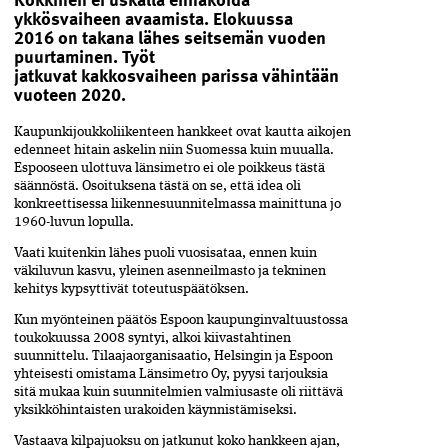
ykkösvaiheen avaamista.
Elokuussa
2016 on takana
lähes
s
eitsemän vuoden
puurtaminen. Työt
jatkuvat
kakkosvaiheen parissa vähintään
vuoteen 2020.
K
aupunkijoukkoliikenteen hankkeet ovat kautta aikojen
edenneet hitain askelin niin Suomessa kuin muualla.
Espooseen ulottuva länsimetro ei ole poikkeus tästä
säännöstä. Osoituksena tästä on se, että idea oli
konkreettisessa liikennesuunnitelmassa mainittuna jo
1960-luvun lopulla.
Vaati kuitenkin lähes puoli vuosisataa, ennen kuin
väkiluvun kasvu, yleinen asenneilmasto ja tekninen
kehitys kypsyttivät toteutuspäätöksen.
Kun myönteinen päätös Espoon kaupunginvaltuustossa
toukokuussa 2008 syntyi, alkoi kiivastahtinen
suunnittelu. Tilaajaorganisaatio, Helsingin ja Espoon
yhteisesti omistama Länsimetro Oy, pyysi tarjouksia
sitä mukaa kuin suunnitelmien valmiusaste oli riittävä
yksikköhintaisten urakoiden käynnistämiseksi.
Vastaava kilpajuoksu on jatkunut koko hankkeen ajan,