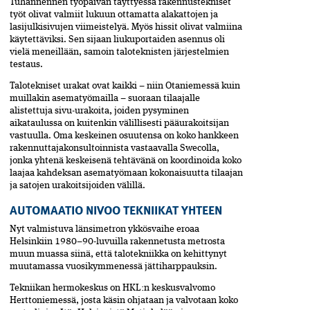
Tuhannennen työpäivän täyttyessä rakennustekniset
työt olivat valmiit lukuun ottamatta alakattojen ja
lasijulkisivujen viimeistelyä. Myös hissit olivat valmiina
käytettäviksi. Sen sijaan liukuportaiden asennus oli
vielä meneillään, samoin taloteknisten järjestelmien
testaus.
Talotekniset urakat ovat kaikki – niin Otaniemessä kuin
muillakin asematyömailla – suoraan tilaajalle
alistettuja sivu-urakoita, joiden pysyminen
aikataulussa on kuitenkin välillisesti pääurakoitsijan
vastuulla. Oma keskeinen osuutensa on koko hankkeen
rakennuttajakonsultoinnista vastaavalla Swecolla,
jonka yhtenä keskeisenä tehtävänä on koordinoida koko
laajaa kahdeksan asematyömaan kokonaisuutta tilaajan
ja satojen urakoitsijoiden välillä.
AUTOMAATIO NIVOO TEKNIIKAT YHTEEN
Nyt valmistuva länsimetron ykkösvaihe eroaa
Helsinkiin 1980–90-luvuilla rakennetusta metrosta
muun muassa siinä, että talotekniikka on kehittynyt
muutamassa vuosikymmenessä jättiharppauksin.
Tekniikan hermokeskus on HKL:n keskusvalvomo
Herttoniemessä, josta käsin ohjataan ja valvotaan koko