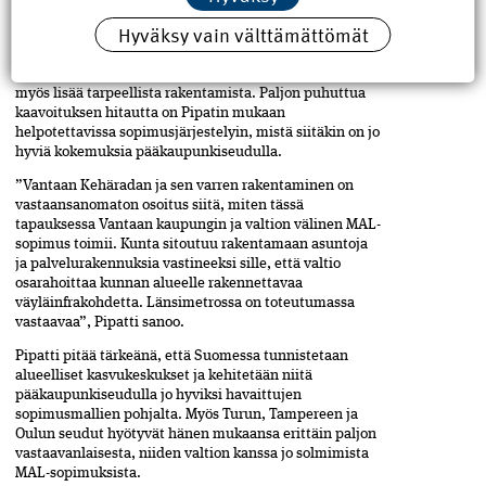
Pipatti
pitää länsimetron ja sen varren rakentamista
Hyväksy vain välttämättömät
hyvänä esimerkkinä, miten yhdyskunnan toimivuutta
parantava investointi voi heijastua muuhunkin
taloudelliseen toimeliaisuuteen, joka samalla tuottaa
myös lisää tarpeellista rakentamista. Paljon puhuttua
kaavoituksen hitautta on Pipatin mukaan
helpotettavissa sopimusjärjestelyin, mistä siitäkin on jo
hyviä kokemuksia pääkaupunkiseudulla.
”Vantaan Kehäradan ja sen varren rakentaminen on
vastaansanomaton osoitus siitä, miten tässä
tapauksessa Vantaan kaupungin ja valtion välinen MAL-
sopimus toimii. Kunta sitoutuu rakentamaan asuntoja
ja palvelurakennuksia vastineeksi sille, että valtio
osarahoittaa kunnan alueelle rakennettavaa
väyläinfrakohdetta. Länsimetrossa on toteutumassa
vastaavaa”, Pipatti sanoo.
Pipatti pitää tärkeänä, että Suomessa tunnistetaan
alueelliset kasvukeskukset ja kehitetään niitä
pääkaupunkiseudulla jo hyviksi havaittujen
sopimusmallien pohjalta. Myös Turun, Tampereen ja
Oulun seudut hyötyvät hänen mukaansa erittäin paljon
vastaavanlaisesta, niiden valtion kanssa jo solmimista
MAL-sopimuksista.