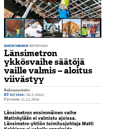
RAKENTAMINEN
REPORTAASI
Länsimetron
ykkösvaihe säätöjä
vaille valmis – aloitus
viivästyy
Rakennustaito
RT 03/2016
|
20.5.2016
|
Päivitetty
21.12.2016
L
änsimetron ensimmäinen vaihe
Matinkylään
ei valmistu ajoissa
.
Länsimetro-yhtiön toimitusjohtaja Matti
Kokkinen ei uskalla ennakoida