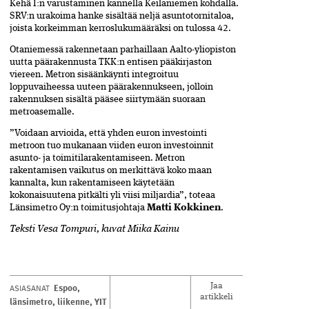
Kehä I:n varustaminen kannella Keilaniemen kohdalla.
SRV:n urakoima hanke sisältää neljä asuntotornitaloa,
joista korkeimman kerroslukumääräksi on tulossa 42.
Otaniemessä rakennetaan parhaillaan Aalto-yliopiston
uutta päärakennusta TKK:n entisen pääkirjaston
viereen. Metron sisäänkäynti integroituu
loppuvaiheessa uuteen päärakennukseen, jolloin
rakennuksen sisältä pääsee siirtymään suoraan
metroasemalle.
”Voidaan arvioida, että yhden euron investointi
metroon tuo mukanaan viiden euron investoinnit
asunto- ja toimitilarakentamiseen. Metron
rakentamisen vaikutus on merkittävä koko maan
kannalta, kun rakentamiseen käytetään
kokonaisuutena pitkälti yli viisi miljardia”, toteaa
Länsimetro Oy:n toimitusjohtaja
Matti Kokkinen
.
Teksti
Vesa Tompuri,
kuvat
Miika Kainu
Espoo
,
ASIASANAT
Jaa
artikkeli
länsimetro
,
liikenne
,
YIT