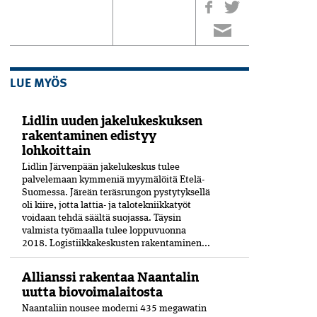
LUE MYÖS
Lidlin uuden jakelukeskuksen
rakentaminen edistyy
lohkoittain
Lidlin Järvenpään jakelukeskus tulee
palvelemaan kymmeniä myymälöitä Etelä-
Suomessa. Järeän teräsrungon pystytyksellä
oli kiire, jotta lattia- ja talotekniikkatyöt
voidaan tehdä säältä suojassa. Täysin
valmista työmaalla tulee loppuvuonna
2018. Logistiikkakeskusten rakentaminen...
Allianssi rakentaa Naantalin
uutta biovoimalaitosta
Naantaliin nousee moderni 435 megawatin