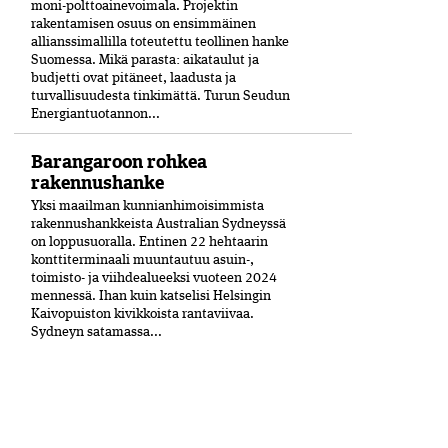
moni-polttoainevoimala. Projektin
rakentamisen osuus on ensimmäinen
allianssimallilla toteutettu teollinen hanke
Suomessa. Mikä parasta: aikataulut ja
budjetti ovat pitäneet, laadusta ja
turvallisuudesta tinkimättä. Turun Seudun
Energiantuotannon...
Barangaroon rohkea
rakennushanke
Yksi maailman kunnianhimoisimmista
rakennushankkeista Australian Sydneyssä
on loppusuoralla. Entinen 22 hehtaarin
konttiterminaali muuntautuu asuin-,
toimisto- ja viihdealueeksi vuoteen 2024
mennessä. Ihan kuin katselisi Helsingin
Kaivopuiston kivikkoista rantaviivaa.
Sydneyn satamassa...