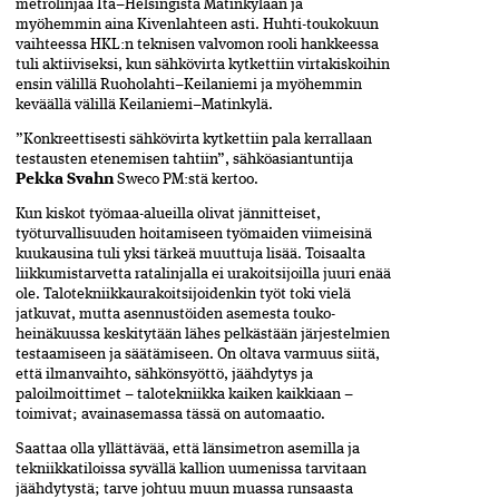
metrolinjaa Itä–Helsingistä Matinkylään ja
myöhemmin aina Kivenlahteen asti. Huhti-toukokuun
vaihteessa HKL:n teknisen valvomon rooli hankkeessa
tuli aktiiviseksi, kun sähkövirta kytkettiin virtakiskoihin
ensin välillä Ruoholahti–Keilaniemi ja myöhemmin
keväällä välillä Keilaniemi–Matinkylä.
”Konkreettisesti sähkövirta kytkettiin pala kerrallaan
testausten etenemisen tahtiin”, sähköasiantuntija
Pekka Svahn
Sweco PM:stä kertoo.
Kun kiskot työmaa-alueilla olivat jännitteiset,
työturvallisuuden hoitamiseen työmaiden viimeisinä
kuukausina tuli yksi tärkeä muuttuja lisää. Toisaalta
liikkumistarvetta ratalinjalla ei urakoitsijoilla juuri enää
ole. Talotekniikkaurakoitsijoidenkin työt toki vielä
jatkuvat, mutta asennustöiden asemesta touko-
heinäkuussa keskitytään lähes pelkästään järjestelmien
testaamiseen ja säätämiseen. On oltava varmuus siitä,
että ilmanvaihto, sähkönsyöttö, jäähdytys ja
paloilmoittimet – talotekniikka kaiken kaikkiaan –
toimivat; avainasemassa tässä on automaatio.
Saattaa olla yllättävää, että länsimetron asemilla ja
tekniikkatiloissa syvällä kallion uumenissa tarvitaan
jäähdytystä; tarve johtuu muun muassa runsaasta