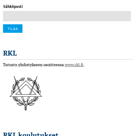
Sähköposti
RKL
Tutustu yhdistykseen osoitteessa
www.rkl.fi
.
RKL koulutukset