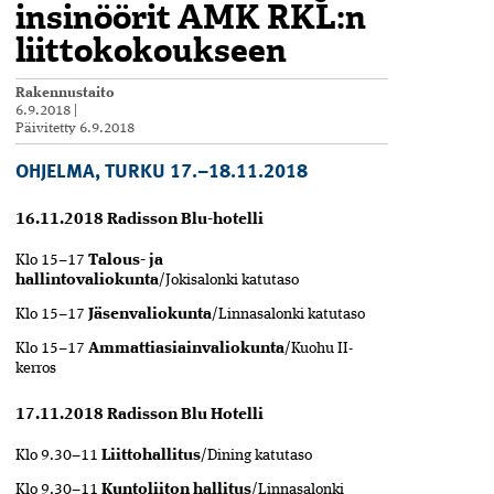
insinöörit AMK RKL:n
liittokokoukseen
Rakennustaito
6.9.2018
|
Päivitetty
6.9.2018
OHJELMA, TURKU 17.–18.11.2018
16.11.2018 Radisson Blu-hotelli
Klo 15
–
17
Talous- ja
hallintovaliokunta
/Jokisalonki katutaso
Klo 15–17
Jäsenvaliokunta
/Linnasalonki katutaso
Klo 15–17
Ammattiasiainvaliokunta
/Kuohu II-
kerros
17.11.2018 Radisson Blu Hotelli
Klo 9.30–11
Liittohallitus
/Dining katutaso
Klo 9.30–11
Kuntoliiton hallitus
/Linnasalonki