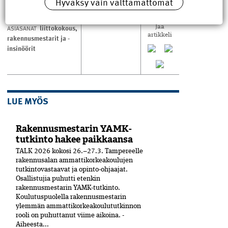
Hyväksy vain välttämättömät
liittokokous
,
ASIASANAT
Jaa
artikkeli
rakennusmestarit ja -
insinöörit
LUE MYÖS
Rakennusmestarin YAMK-
tutkinto hakee paikkaansa
TALK 2026 kokosi 26.–27.3. Tampereelle
rakennusalan ammattikorkeakoulujen
tutkintovastaavat ja opinto-ohjaajat.
Osallistujia puhutti etenkin
rakennusmestarin YAMK-tutkinto.
Koulutuspuolella rakennusmestarin
ylemmän ammattikorkeakoulututkinnon
rooli on puhuttanut viime ­aikoina. ­
Aiheesta...