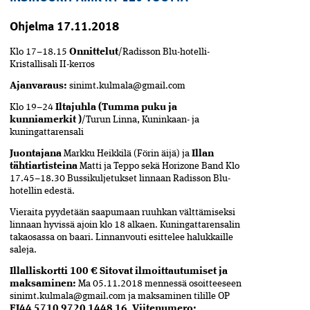
Ohjelma 17.11.2018
Klo 17–18.15
Onnittelut
/Radisson Blu-hotelli-
Kristallisali II-kerros
Ajanvaraus:
sinimt.kulmala@gmail.com
Klo 19–24
Iltajuhla (
Tumma puku ja
kunniamerkit
)
/Turun Linna, Kuninkaan- ja
kuningattarensali
Juontajana
Markku Heikkilä (Förin äijä) ja
Illan
tähtiartisteina
Matti ja Teppo sekä Horizone Band
Klo
17.45–18.30 Bussikuljetukset linnaan
Radisson Blu-
hotellin edestä.
Vieraita pyydetään saapumaan ruuhkan välttämiseksi
linnaan hyvissä ajoin klo 18 alkaen. Kuningattarensalin
takaosassa on baari. Linnanvouti esittelee halukkaille
saleja.
Illalliskortti 100 €
Sitovat ilmoittautumiset ja
maksaminen:
Ma 05.11.2018 mennessä osoitteeseen
sinimt.kulmala@gmail.com ja
maksaminen tilille
OP
FI44 5710 9720 1448 16
.
Viitenumero: