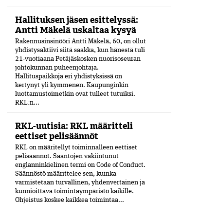
Hallituksen jäsen esittelyssä:
Antti Mäkelä uskaltaa kysyä
Rakennusinsinööri Antti Mäkelä, 60, on ollut
yhdistysaktiivi siitä saakka, kun hänestä tuli
21-vuo­tiaana Petäjäskosken nuoriso­seuran
johtokunnan puheenjohtaja.
Hallituspaikkoja eri yhdistyksissä on
kertynyt yli kymmenen. Kaupunginkin
luottamustoimetkin ovat tulleet tutuiksi.
RKL:n...
RKL-uutisia: RKL määritteli
eettiset pelisäännöt
RKL on määritellyt toiminnalleen eettiset
peli­säännöt. Sääntöjen vakiintunut
englanninkielinen termi on Code of Conduct.
Säännöstö määrittelee sen, kuinka
varmistetaan turvallinen, yhdenvertainen ja
kun­nioittava toimintaympäristö kaikille.
Ohjeistus koskee kaikkea toimintaa...