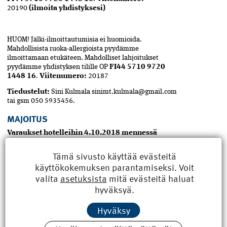
20190
(ilmoita yhdistyksesi)
HUOM! Jälki-ilmoittautumisia ei huomioida.
Mahdollisista ruoka-allergioista pyydämme
ilmoittamaan etukäteen. Mahdolliset lahjoitukset
pyydämme yhdistyksen tilille OP
FI44 5710 9720
1448 16
.
Viitenumero:
20187
Tiedustelut:
Sini Kulmala
sinimt.kulmala@gmail.com
tai gsm 050 5935456.
MAJOITUS
Varaukset hotelleihin 4.10.2018 mennessä
koodilla:
RKM18
Radisson Blu Marina Palace
Hotelli Linnankatu 32, Turku
1hh 115€/vrk River
Tämä sivusto käyttää evästeitä
view 1hh 125€/vrk 2hh 125€/vrk River view 2hh
käyttökokemuksen parantamiseksi. Voit
135€/vrk Puh. 020 1234 700 sp:
valita
asetuksista
mitä evästeitä haluat
Reservations.Finland@RadissonBlu.com
hyväksyä.
Hamburger Börs Hotelli Kauppiaskatu 6, Turku
1hh 95€/vrk 2 hh 105€/vrk Puh: 020 1234600
sp:
Hyväksy
sokos.hotels@sok.fi