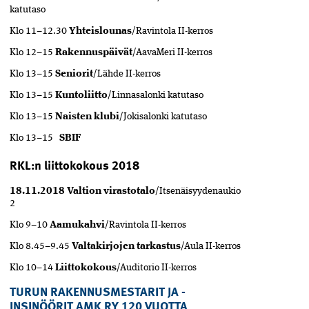
katutaso
Klo 11–12.30
Yhteislounas
/Ravintola II-kerros
Klo 12–15
Rakennuspäivät
/AavaMeri II-kerros
Klo 13–15
Seniorit
/Lähde II-kerros
Klo 13–15
Kuntoliitto
/Linnasalonki katutaso
Klo 13–15
Naisten klubi
/Jokisalonki katutaso
Klo 13–15
SBIF
RKL:n liittokokous 2018
18.11.2018 Valtion virastotalo
/Itsenäisyydenaukio
2
Klo 9–10
Aamukahvi
/Ravintola II-kerros
Klo 8.45–9.45
Valtakirjojen tarkastus
/Aula II-kerros
Klo 10–14
Liittokokous
/Auditorio II-kerros
TURUN RAKENNUSMESTARIT JA -
INSINÖÖRIT AMK RY 120 VUOTTA