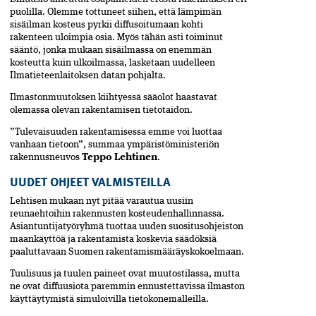
puolilla. Olemme tottuneet siihen, että lämpimän
sisäilman kosteus pyrkii diffusoitumaan kohti
rakenteen uloimpia osia. Myös tähän asti toiminut
sääntö, jonka mukaan sisäilmassa on enemmän
kosteutta kuin ulkoilmassa, lasketaan uudelleen
Ilmatieteenlaitoksen datan pohjalta.
Ilmastonmuutoksen kiihtyessä sääolot haastavat
olemassa olevan rakentamisen tietotaidon.
”Tulevaisuuden rakentamisessa emme voi luottaa
vanhaan tietoon”, summaa ympäristöministeriön
rakennusneuvos
Teppo Lehtinen
.
UUDET OHJEET VALMISTEILLA
Lehtisen mukaan nyt pitää varautua uusiin
reunaehtoihin rakennusten kosteudenhallinnassa.
Asiantuntijatyöryhmä tuottaa uuden suositusohjeiston
maankäyttöä ja rakentamista koskevia säädöksiä
paaluttavaan Suomen rakentamismääräyskokoelmaan.
Tuulisuus ja tuulen paineet ovat muutostilassa, mutta
ne ovat diffuusiota paremmin ennustettavissa ilmaston
käyttäytymistä simuloivilla tietokonemalleilla.