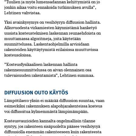
”Tuulien ja myös lumensadannan kehittymistä on jo
jonkin aikaa voitu ennakoida tutkimuksen avulla”,
Lehtinen vahvistaa.
Yksi avainkysymys on vesihöyryn diffuusion hallinta.
Alkuvuodesta virkamiesten käynnistämä hanketyö
uusista kosteusteknisen laskennan reunaehdoista on
muuttamassa algoritmeja, joita käytetään
suunnittelussa. Laskentaohjelmilla arvioidaan
rakenteiden käyttäytymistä erilaisissa muuttuvissa
kosteusoloissa.
”Kosteusfysikaalisen laskennan hallinta
rakennesuunnittelussa on aivan olennainen osa
tulevaisuuden rakentamista”, Lehtinen summaa.
DIFFUUSION OUTO KÄYTÖS
Lämpötilaero yksin ei määrää diffuusion suuntaa, vaan
esimerkiksi rakennuksen alapohjarakenteissa kosteus
voi diffusoitua kylmemmästä lämpimämpään.
Kosteusvaurioiden kannalta ongelmallisin tilanne
syntyy, jos rakenteen sisäpuolelta pääsee vesihöyryä
diffuusiolla enemmän rakenteeseen kuin rakenteesta