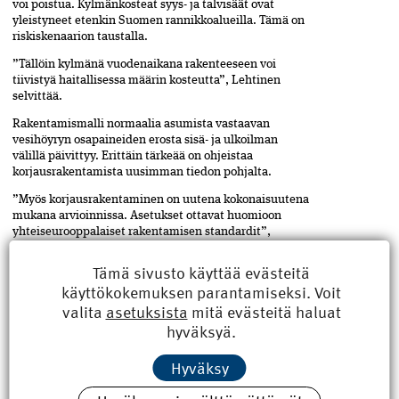
voi poistua. Kylmänkosteat syys- ja talvisäät ovat
yleistyneet etenkin Suomen rannikkoalueilla. Tämä on
riskiskenaarion taustalla.
”Tällöin kylmänä vuodenaikana rakenteeseen voi
tiivistyä haitallisessa määrin kosteutta”, Lehtinen
selvittää.
Rakentamismalli normaalia asumista vastaavan
vesihöyryn osapaineiden erosta sisä- ja ulkoilman
välillä päivittyy. Erittäin tärkeää on ohjeistaa
korjausrakentamista uusimman tiedon pohjalta.
”Myös korjausrakentaminen on uutena kokonaisuutena
mukana arvioinnissa. Asetukset ottavat huomioon
yhteiseurooppalaiset rakentamisen standardit”,
Lehtinen perustelee.
Tämä sivusto käyttää evästeitä
Teksti Reijo Holopainen, kuva iStock
käyttökokemuksen parantamiseksi. Voit
valita
asetuksista
mitä evästeitä haluat
hyväksyä.
ASIASANAT
Jaa
Hyväksy
artikkeli
Ilmastonmuutos
,
kosteus
,