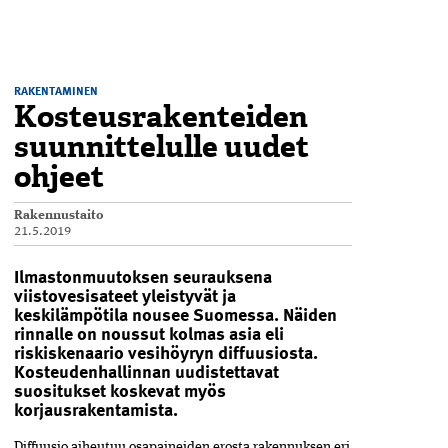
RAKENTAMINEN
Kosteusrakenteiden
suunnittelulle uudet
ohjeet
Rakennustaito
21.5.2019
Ilmastonmuutoksen seurauksena
viistovesisateet yleistyvät ja
keskilämpötila nousee Suomessa. Näiden
rinnalle on noussut kolmas asia eli
riskiskenaario vesihöyryn diffuusiosta.
Kosteudenhallinnan uudistettavat
suositukset koskevat myös
korjausrakentamista.
Diffuusio aiheutuu osapaineiden erosta rakennuksen eri