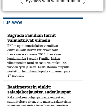
Hyväksy vain välttämättömät
rakentamismääräykset
,
suunnittelu
LUE MYÖS
Sagrada Familian tornit
valmistuivat viimein
RKL:n opintomatkalaiset vierailivat
erikoisluvalla kirkon kattotyömaalla
Barcelonassa vuonna 2012. Barcelonan
kuuluisan La Sagrada Família -kirkon
viimeinenkin torni on saatu valmiiksi­ 144
vuoden työn jälkeen. Keskustornin huipulle
nostettiin helmikuun lopulla viimeinen pala
17 metriä...
Raatimestarin vinkit:
salaojakorjausten sudenkuopat
Rakennuksen pohja- ja maarakenteet on
suunniteltava siten, että maasta rakenteisiin