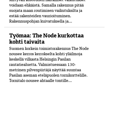
siirtyvän kosteuden haitalliset vaikutukset
voidaan ehkäistä. Samalla rakennus pitää
suojata maan routimisen vaikutuksilta ja
estää rakenteiden vaurioituminen.
Rakennuspohjan kuivatuksella ja...
Työmaa: The Node kurkottaa
kohti taivaita
Suomen korkein toimistorakennus The Node
nousee kerros kerrokselta kohti yläilmoja
keskellä vilkasta Helsingin Pasilan
rautatiealuetta. Valmistuessaan 130-
metrinen pilvenpiirtäjä näyttää suuntaa
Pasilan aseman eteläpuolen tornikorttelille.
Tornitalo nousee ahtaalle tontille...