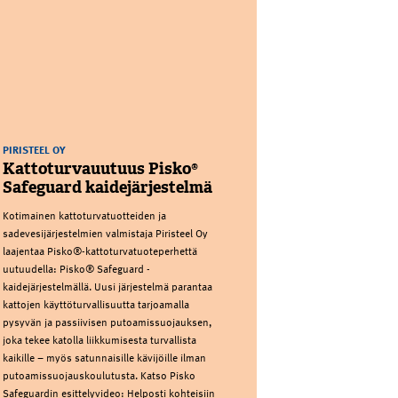
PIRISTEEL OY
Kattoturvauutuus Pisko®
Safeguard kaidejärjestelmä
Kotimainen kattoturvatuotteiden ja
sadevesijärjestelmien valmistaja Piristeel Oy
laajentaa Pisko®-kattoturvatuoteperhettä
uutuudella: Pisko® Safeguard -
kaidejärjestelmällä. Uusi järjestelmä parantaa
kattojen käyttöturvallisuutta tarjoamalla
pysyvän ja passiivisen putoamissuojauksen,
joka tekee katolla liikkumisesta turvallista
kaikille – myös satunnaisille kävijöille ilman
putoamissuojauskoulutusta. Katso Pisko
Safeguardin esittelyvideo: Helposti kohteisiin