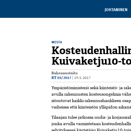
JOHTAMINEN
MESTA
Kosteudenhalli
Kuivaketju10-to
Rakennustaito
RT 03/2017
|
19.5.2017
Ympäristöministeriö sekä kiinteistö- ja ra
avulla rakennusten kosteusongelmia vähe
sitoutuvat kaikki rakennushankkeen osapu
vaiheissa että kiinteistön ylläpidon aikan
Tilaajan tulee jatkossa uudis- ja korjausr
jonka avulla varmistetaan kosteudenhalli
selvityksessä käytetään Kuivaketju10-toi