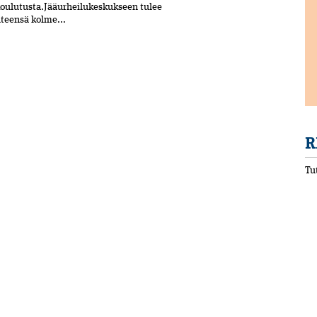
koulutusta.Jääurheilukeskukseen tulee
hteensä kolme...
R
Tu