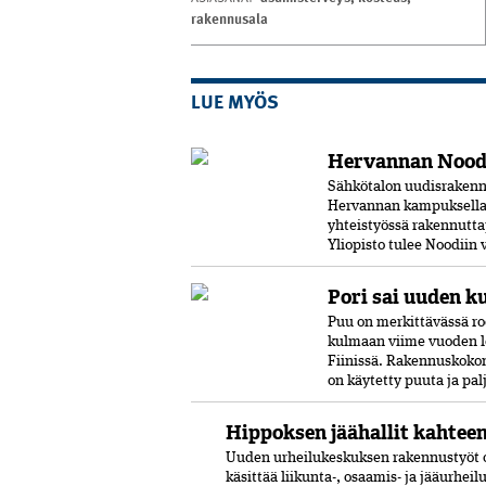
rakennusala
LUE MYÖS
Hervannan Noodi
Sähkötalon uudisrakenn
Hervannan kampuksella.
yhteistyössä rakennutta
Yliopisto tulee Noodiin
Pori sai uuden k
Puu on merkittävässä ro
kulmaan viime vuoden l
Fiinissä. Rakennuskokon
on käytetty puuta ja pal
Hippoksen jäähallit kahtee
Uuden urheilukeskuksen rakennustyöt o
käsittää liikunta-, osaamis- ja jääurhei