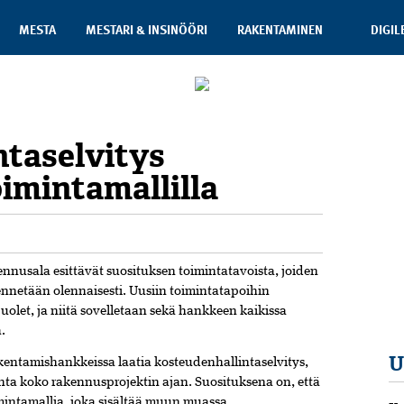
MESTA
MESTARI & INSINÖÖRI
RAKENTAMINEN
DIGIL
ntaselvitys
imintamallilla
kennusala esittävät suosituksen toimintatavoista, joiden
nnetään olennaisesti. Uusiin toimintatapoihin
olet, ja niitä sovelletaan sekä hankkeen kaikissa
a.
U
akentamishankkeissa laatia kosteudenhallintaselvitys,
nta koko rakennusprojektin ajan. Suosituksena on, että
mintamallia, joka sisältää muun muassa