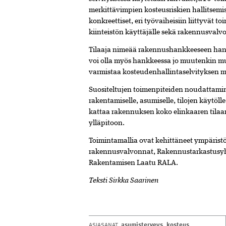
merkittävimpien kosteusriskien hallitsemi
konkreettiset, eri työvaiheisiin liittyvät toi
kiinteistön käyttäjälle sekä rakennusvalv
Tilaaja nimeää rakennushankkeeseen hank
voi olla myös hankkeessa jo muutenkin m
varmistaa kosteudenhallintaselvityksen 
Suositeltujen toimenpiteiden noudattaminen
rakentamiselle, asumiselle, tilojen käytöll
kattaa rakennuksen koko elinkaaren tilaa
ylläpitoon.
Toimintamallia ovat kehittäneet ympäris
rakennusvalvonnat, Rakennustarkastusyhd
Rakentamisen Laatu RALA.
Teksti Sirkka Saarinen
asumisterveys
,
kosteus
,
ASIASANAT