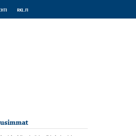
EHTI
RKL.FI
usimmat