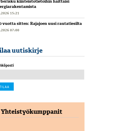
berisku kiinteistötietoihin haittaisi
ergiarakentamista
6.2026 15:21
0 vuotta sitten: Rajajoen uusi rautatiesilta
6.2026 07:00
ilaa uutiskirje
hköposti
Yhteistyökumppanit