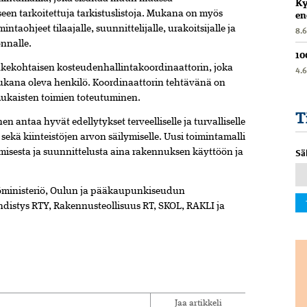
Ky
seen tarkoitettuja tarkistuslistoja. Mukana on myös
en
mintaohjeet tilaajalle, suunnittelijalle, urakoitsijalle ja
8.
onnalle.
10
ekohtaisen kosteudenhallintakoordinaattorin, joka
4.
ukana oleva henkilö. Koordinaattorin tehtävänä on
mukaisten toimien toteutuminen.
T
 antaa hyvät edellytykset terveelliselle ja turvalliselle
e sekä kiinteistöjen arvon säilymiselle. Uusi toimintamalli
Sä
misesta ja suunnittelusta aina rakennuksen käyttöön ja
töministeriö, Oulun ja pääkaupunkiseudun
istys RTY, Rakennusteollisuus RT, SKOL, RAKLI ja
Jaa artikkeli