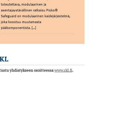
toteutettava, modulaarinen ja
asentajaystävällinen ratkaisu Pisko®
Safeguard on modulaarinen kaidejärjestelmä,
joka koostuu muutamasta
pääkomponentista. […]
KL
tustu yhdistykseen osoitteessa
www.rkl.fi
.