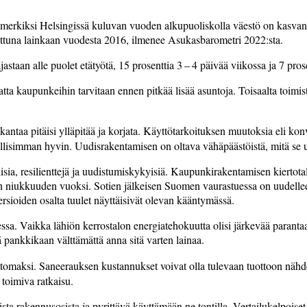
imerkiksi Helsingissä kuluvan vuoden alkupuoliskolla väestö on kasvanu
tattuna lainkaan vuodesta 2016, ilmenee Asukasbarometri 2022:sta.
staan alle puolet etätyötä, 15 prosenttia 3 – 4 päivää viikossa ja 7 pros
tta kaupunkeihin tarvitaan ennen pitkää lisää asuntoja. Toisaalta toimist
aa pitäisi ylläpitää ja korjata. Käyttötarkoituksen muutoksia eli konve
lisimman hyvin. Uudis­rakentamisen on oltava vähäpäästöistä, mitä se
isia, resilienttejä ja uudistumiskykyisiä. Kaupunkirakentamisen kiertota
aalien niukkuuden vuoksi.­ ­Sotien jälkeisen Suomen vaurastuessa­ on ­uude
sioiden osalta tuulet näyttäisivät olevan kääntymässä.
ssa. Vaikka lähiön kerrostalon energiatehokuutta olisi järke­vää parant
kä pankkikaan välttämättä anna sitä varten lainaa.
tomaksi. Saneerauksen kustannukset voivat olla tulevaan tuottoon nähden 
 toimiva ratkaisu.
a rakennus­osista ja pyrittävä käyttämään ne tontilla.­ Vertailukelpoiset