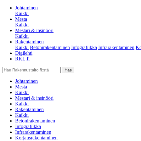
Johtaminen
Kaikki
Mesta
Kaikki
Mestari & insinööri
Kaikki
Rakentaminen
Kaikki
Betonirakentaminen
Infografiikka
Infrarakentaminen
Ko
Digilehti
RKL.fi
Johtaminen
Mesta
Kaikki
Mestari & insinööri
Kaikki
Rakentaminen
Kaikki
Betonirakentaminen
Infografiikka
Infrarakentaminen
Korjausrakentaminen