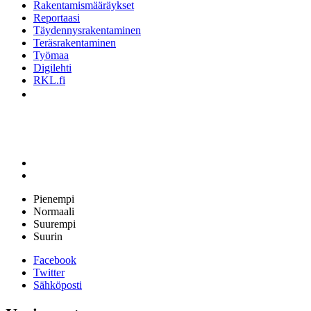
Rakentamismääräykset
Reportaasi
Täydennysrakentaminen
Teräsrakentaminen
Työmaa
Digilehti
RKL.fi
Pienempi
Normaali
Suurempi
Suurin
Facebook
Twitter
Sähköposti