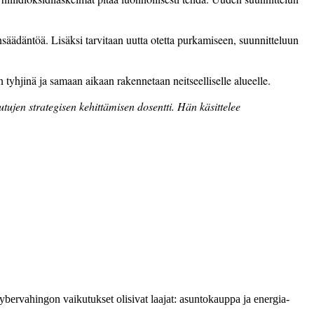
säädäntöä. Lisäksi tarvitaan uutta otetta purkamiseen, suunnitteluun
 tyhjinä ja samaan aikaan rakennetaan neitseelliselle alueelle.
ujen strategisen kehittämisen dosentti. Hän käsittelee
Kyber­vahingon vaikutukset olisivat laajat: asuntokauppa ja energia­