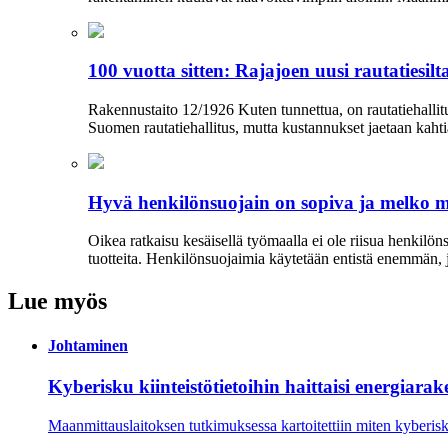
100 vuotta sitten: Rajajoen uusi rautatiesilt
Rakennustaito 12/1926 Kuten tunnettua, on rautatiehallit
Suomen rautatiehallitus, mutta kustannukset jaetaan kahtia.
Hyvä henkilönsuojain on sopiva ja melko
Oikea ratkaisu kesäisellä työmaalla ei ole riisua henkilö
tuotteita. Henkilönsuojaimia käytetään entistä enemmän, j
Lue myös
Johtaminen
Kyberisku kiinteistötietoihin haittaisi energiara
Maanmittauslaitoksen tutkimuksessa kartoitettiin miten kyberisku k