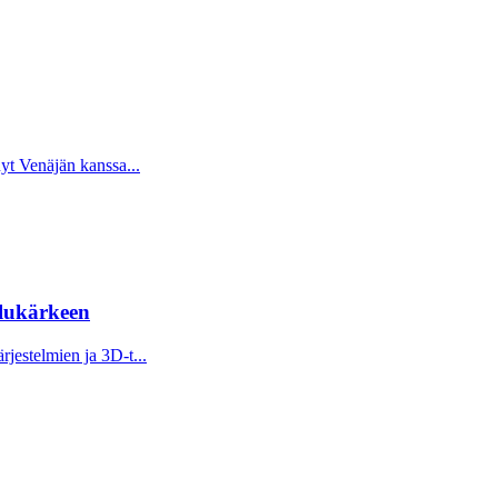
yt Venäjän kanssa...
elukärkeen
jestelmien ja 3D-t...