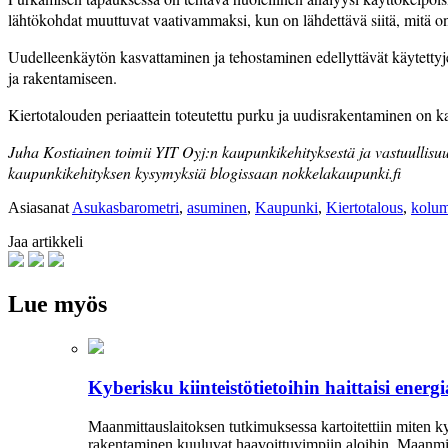
lähtö­kohdat muuttuvat vaativammaksi, kun on lähdettävä siitä, mitä on
Uudelleenkäytön kasvattaminen ja tehostaminen edellyttävät käytettyje
ja rakentamiseen.
Kiertotalouden periaattein toteutettu purku ja uudisrakentaminen on kau
Juha Kostiainen toimii YIT Oyj:n kaupunki­kehityksestä ja vastuullis
kaupunkikehityksen kysymyksiä blogissaan nokkelakaupunki.fi
Asiasanat
Asukasbarometri
,
asuminen
,
Kaupunki
,
Kiertotalous
,
kolu
Jaa artikkeli
Lue myös
Kyberisku kiinteistötietoihin haittaisi ener
Maanmittauslaitoksen tutkimuksessa kartoitettiin miten kyb
rakentaminen kuuluvat haavoittuvimpiin aloihin. Maanmi