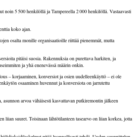
t noin 5 500 henkilöllä ja Tampereella 2 000 henkilöllä. Vastaavasti
enttia koko ajan.
ojen osalta monille organi­saatioille riittää pienemmät, mutta
rsioita pitäisi suosia. Rakennuksia on purettava harkiten, ja
 useimmiten ja yhä enenevässä määrin onkin.
lous – korjaaminen, konversiot ja osien­ uudelleenkäyttö – ei ole
lleenkäytön osaaminen huvennut ja konversiota on jarrutettu
aa, asunnon arvoa vähäisesti kasvattavan putkiremontin jälkeen
liian suuret. Toisinaan lähtötilanteen tasearvo on liian korkea, jotta
 hiilidioksidilaskelmat pitää luonnollisesti tehdä. Uuden suunnittelun