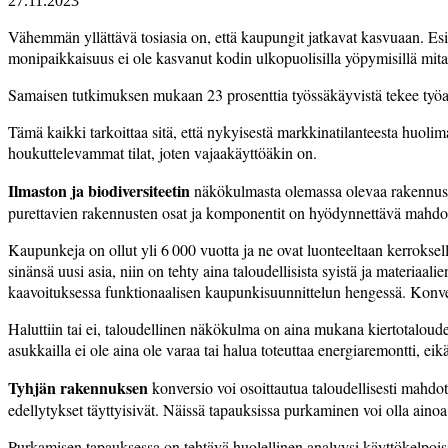
27.11.2023
Vähemmän yllättävä tosiasia on, että kaupungit jatkavat kasvuaan.­ Es
moni­paikkaisuus ei ole kasvanut kodin ulkopuolisilla yöpymisillä mi
Samaisen tutkimuksen mukaan 23 pro­sent­tia työssäkäyvistä tekee työaja
Tämä kaikki tarkoittaa sitä, että nykyisestä markkinatilanteesta huolima
houkuttelevammat tilat, joten vajaakäyttöäkin on.
Ilmaston ja biodiversiteetin
näkökulmasta olemassa olevaa rakennuskant
purettavien rakennusten osat ja komponentit on hyödynnettävä mahdol
Kaupunkeja on ollut yli 6 000 vuotta ja ne ovat luonteeltaan kerroksell
sinänsä ­uusi asia, niin on tehty aina taloudellisista syistä ja materi
kaavoituksessa funktionaalisen kaupunkisuunnittelun hengessä. Konver­
Haluttiin tai ei, taloudellinen näkökulma on aina mukana kiertotaloude
asukkailla ei ole aina ole varaa tai halua toteuttaa energia­remontti, ei
Tyhjän rakennuksen
konversio voi osoittautua taloudellisesti mahdot
edellytykset täyttyisivät. Näissä tapauksissa purkaminen voi olla ainoa
Purkamisen tapauksessa on tehtävä huolellinen analyysi käyttökelpoisist