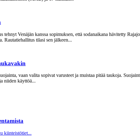
a
us tehnyt Venäjän kanssa sopimuksen, että sodanaikana hävitetty Rajajoe
 Rautatiehallitus tilasi sen jälkeen...
 mukavakin
nsuojainta, vaan valita sopivat varusteet ja muistaa pitää taukoja. Suoj
a niiden käyttöä...
kentamista
iinteistö­tiet...