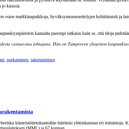
 jo käsissä.
n osien markki­napaikkoja, hyväksymismenettelyjen kehittämistä ja lain
punki­ympäristön kannalta parempi ratkaisu kuin se, että tiloja pidetään
uudesta vastaavana johtajana. Hän on Tampereen yliopiston kaupunkiseut
mni
,
purkaminen
,
rakentaminen
giarakentamista
erisku kiinteistö­tietokantoihin häiritsisi yhteiskunnan eri toimintoja. 
ttauslaitoksen (MML) ja 67 kunnan...