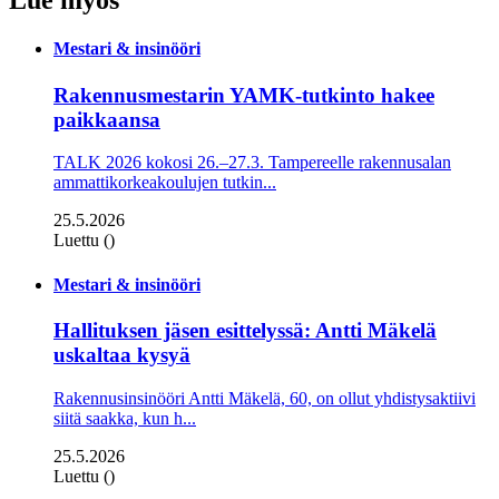
Lue myös
Mestari & insinööri
Rakennusmestarin YAMK-tutkinto hakee
paikkaansa
TALK 2026 kokosi 26.–27.3. Tampereelle rakennusalan
ammattikorkeakoulujen tutkin...
25.5.2026
Luettu ()
Mestari & insinööri
Hallituksen jäsen esittelyssä: Antti Mäkelä
uskaltaa kysyä
Rakennusinsinööri Antti Mäkelä, 60, on ollut yhdistysaktiivi
siitä saakka, kun h...
25.5.2026
Luettu ()