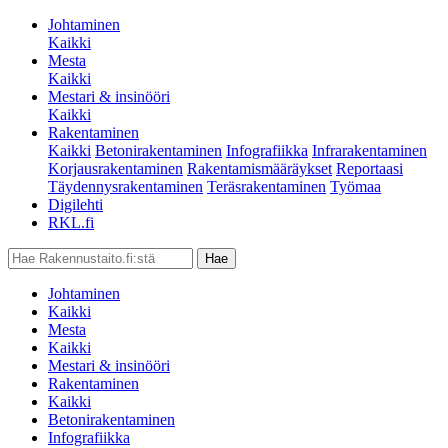
Johtaminen
Kaikki
Mesta
Kaikki
Mestari & insinööri
Kaikki
Rakentaminen
Kaikki
Betonirakentaminen
Infografiikka
Infrarakentaminen
Korjausrakentaminen
Rakentamismääräykset
Reportaasi
Täydennysrakentaminen
Teräsrakentaminen
Työmaa
Digilehti
RKL.fi
Johtaminen
Kaikki
Mesta
Kaikki
Mestari & insinööri
Rakentaminen
Kaikki
Betonirakentaminen
Infografiikka