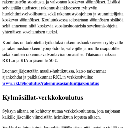
rakennustyön suoritusta ja valvontaa koskevat säännökset. Lisäksi
selvitetään uudistetut rakennushankkeeseen ryhtyvän
huolehtimisvelvollisuutta sekä rakennustyönjohtoa ja suunnittelijoita
koskevat säännökset. Koulutuksessa selostetaan säännösten sisältöä
sekä annetaan niitä koskevia suositusluonteisia soveltamisohjeita
yhtenäisen soveltamisen tueksi.
Koulutus on tarkoitettu työkaluksi rakennushankkeeseen ryhtyvälle
ja rakennushankkeen työnjohdolle, valvojille ja muille osapuolille
sekä kuntien rakennusvalvontaviranomaisille. Tilaisuus maksaa
RKL:n ja RIA:n jäsenille 50 €.
Luennot järjestetään maalis-huhtikuussa, katso tarkemmat
ajankohdat ja paikkakunnat RKL:n verkkosivuilta:
www.rkl.fi/koulutus/rakennusasiantuntijakoulutus
Kylmäsillat-verkkokoulutus
Syksyn aikana on kehitetty uuttaa verkkokoulutusta, jota tarjotaan
kaikille jäsenille viimeistään helmikuun lopusta alkaen.
Verkkokoulutus toimii loppukäyttäjälle siten, että tuotettu sisältö on