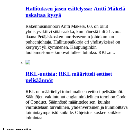
Hallituksen jäsen esittelyssä: Antti Mäkelä
uskaltaa kysyä
Rakennusinsinööri Antti Mäkelä, 60, on ollut
yhdistysaktiivi siitä saakka, kun hänestä tuli 21-vuo­
tiaana Petäjäskosken nuoriso­seuran johtokunnan
puheenjohtaja. Hallituspaikkoja eri yhdistyksissä on
kertynyt yli kymmenen. Kaupunginkin
luottamustoimetkin ovat tulleet tutuiksi. RKL:n...
RKL-uutisia: RKL määritteli eettiset
pelisäännöt
RKL on määritellyt toiminnalleen eettiset peli­säännöt.
Sääntöjen vakiintunut englanninkielinen termi on Code
of Conduct. Säännöstö määrittelee sen, kuinka
varmistetaan turvallinen, yhdenvertainen ja kun­nioittava
toimintaympäristö kaikille. Ohjeistus koskee kaikkea
toimintaa...