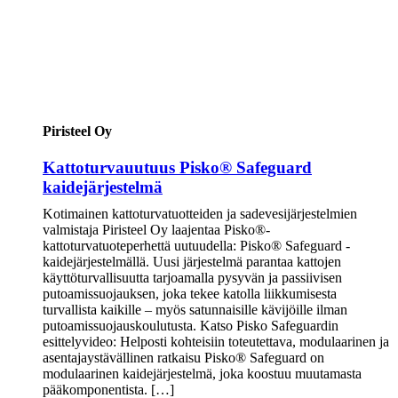
Piristeel Oy
Kattoturvauutuus Pisko® Safeguard
kaidejärjestelmä
Kotimainen kattoturvatuotteiden ja sadevesijärjestelmien
valmistaja Piristeel Oy laajentaa Pisko®-
kattoturvatuoteperhettä uutuudella: Pisko® Safeguard -
kaidejärjestelmällä. Uusi järjestelmä parantaa kattojen
käyttöturvallisuutta tarjoamalla pysyvän ja passiivisen
putoamissuojauksen, joka tekee katolla liikkumisesta
turvallista kaikille – myös satunnaisille kävijöille ilman
putoamissuojauskoulutusta. Katso Pisko Safeguardin
esittelyvideo: Helposti kohteisiin toteutettava, modulaarinen ja
asentajaystävällinen ratkaisu Pisko® Safeguard on
modulaarinen kaidejärjestelmä, joka koostuu muutamasta
pääkomponentista. […]