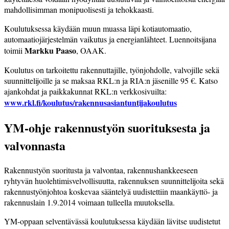
mahdollisimman monipuolisesti ja tehokkaasti.
Koulutuksessa käydään muun muassa läpi kotiautomaatio,
automaatiojärjestelmän vaikutus ja energianlähteet. Luennoitsijana
Markku Paaso
toimii
, OAAK.
Koulutus on tarkoitettu rakennuttajille, työnjohdolle, valvojille sekä
suunnittelijoille ja se maksaa RKL:n ja RIA:n jäsenille 95 €. Katso
ajankohdat ja paikkakunnat RKL:n verkkosivuilta:
www.rkl.fi/koulutus/rakennusasiantuntijakoulutus
YM-ohje rakennustyön suorituksesta ja
valvonnasta
Rakennustyön suoritusta ja valvontaa, rakennushankkeeseen
ryhtyvän huolehtimisvelvollisuutta, rakennuksen suunnittelijoita sekä
rakennustyönjohtoa koskevaa sääntelyä uudistettiin maankäyttö- ja
rakennuslain 1.9.2014 voimaan tulleella muutoksella.
YM-oppaan selventävässä koulutuksessa käydään lävitse uudistetut