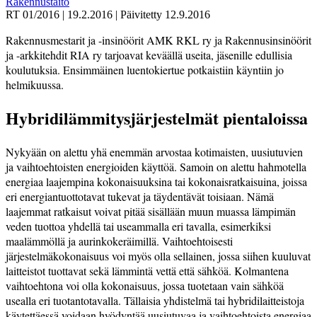
Rakennustaito
RT 01/2016
|
19.2.2016
|
Päivitetty
12.9.2016
Rakennusmestarit ja -insinöörit AMK RKL ry ja Rakennusinsinöörit
ja -arkkitehdit RIA ry tarjoavat keväällä useita, jäsenille edullisia
koulutuksia. Ensimmäinen luentokiertue potkaistiin käyntiin jo
helmikuussa.
Hybridilämmitysjärjestelmät pientaloissa
Nykyään on alettu yhä enemmän arvostaa kotimaisten, uusiutuvien
ja vaihtoehtoisten energioiden käyttöä. Samoin on alettu hahmotella
energiaa laajempina kokonaisuuksina tai kokonaisratkaisuina, joissa
eri energiantuottotavat tukevat ja täydentävät toisiaan. Nämä
laajemmat ratkaisut voivat pitää sisällään muun muassa lämpimän
veden tuottoa yhdellä tai useammalla eri tavalla, esimerkiksi
maalämmöllä ja aurinkokeräimillä. Vaihtoehtoisesti
järjestelmäkokonaisuus voi myös olla sellainen, jossa siihen kuuluvat
laitteistot tuottavat sekä lämmintä vettä että sähköä. Kolmantena
vaihtoehtona voi olla kokonaisuus, jossa tuotetaan vain sähköä
usealla eri tuotantotavalla. Tällaisia yhdistelmä tai hybridilaitteistoja
käytettäessä voidaan hyödyntää uusiutuvaa ja vaihtoehtoista energiaa