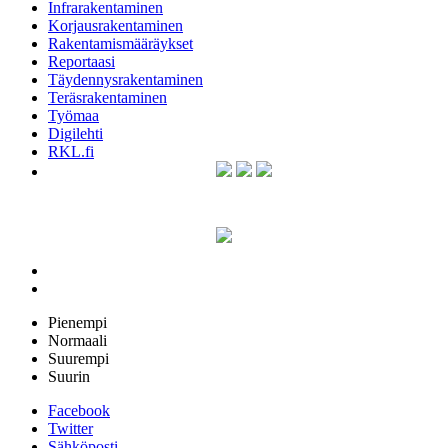
Infrarakentaminen
Korjausrakentaminen
Rakentamismääräykset
Reportaasi
Täydennysrakentaminen
Teräsrakentaminen
Työmaa
Digilehti
RKL.fi
Pienempi
Normaali
Suurempi
Suurin
Facebook
Twitter
Sähköposti