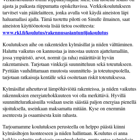
ajasta ja paikasta riippumatta opiskeltavissa. Verkkokoulutukseen
tarvitset vain päätelaitteen, jonka avulla voit käydä aineiston läpi
haluamallasi ajalla. Tämä tuotettu pilotti on Sinulle ilmainen, saat
aineiston käyttöönotosta lisää tietoa osoitteesta:
www.rkl.fi/koulutus/rakennusasiantuntijakoulutus
Koulutuksen aihe on rakenteiden kylmäsillat ja niiden välttäminen.
Haluttu vaikutus on kannustaa ja innostaa uuteen ajattelumalliin,
jossa ympäristö, arvot, normit (ja raha) määrittävät hyvän
rakentamisen. Tarjotaan vinkkejä suunnitteluun sekä toteutukseen.
Pyritään vauhdittamaan muutosta suunnittelu- ja toteutuspuolella,
tarjotaan ratkaisuja kentälle sekä osoitetaan riskit toteutuksessa.
Kylmäsillat aiheuttavat lämpöhäviöitä rakenteissa, ja niiden vaikutus
rakennuksien energiatehokkuuteen voi olla merkittävä. Hyvillä
suunnitteluratkaisuilla voidaan usein säästää paljon energiaa pienellä
sijoituksella, useinkaan maksamatta mitään. Kyse on enemmän
asenteesta ja osaamisesta kuin rahasta.
Tarjoamamme koulutuksen perusteella on helppo päästä kiinni
kylmäsiltojen luonteeseen ja niiden hallintaan. Koulutus ei anna
kaikkia valmiita ratkaisuja ongelmakohtiin, mutta antaa valmiuksia