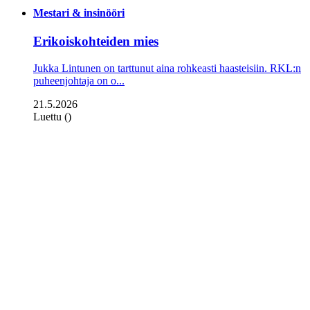
Mestari & insinööri
Erikoiskohteiden mies
Jukka Lintunen on tarttunut aina rohkeasti haasteisiin. RKL:n
puheenjohtaja on o...
21.5.2026
Luettu ()