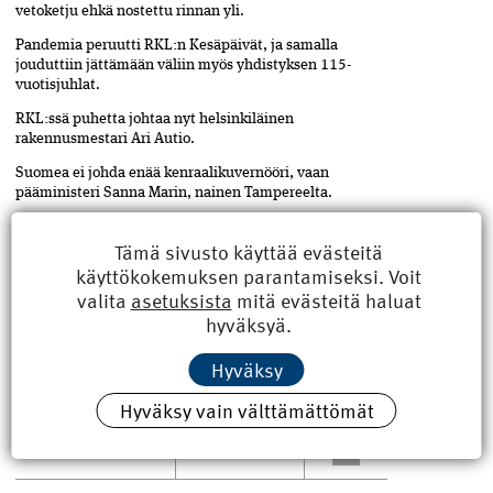
vetoketju ehkä nostettu rinnan yli.
Pandemia peruutti RKL:n Kesäpäivät, ja samalla
jouduttiin jättämään väliin myös yhdistyksen 115-
vuotisjuhlat.
RKL:ssä puhetta johtaa nyt helsinkiläinen
rakennusmestari Ari Autio.
Suomea ei johda enää kenraalikuvernööri, vaan
pääministeri Sanna Marin, nainen Tampereelta.
Kaiken aikaa rakennetaan kaupungistuvaan Suomeen.
Tämä sivusto käyttää evästeitä
Ja Rakennustaito ilmestyy yhä.
käyttökokemuksen parantamiseksi. Voit
Teksti Maria-Elena Ehrnrooth, kuvat RKL:n arkisto
valita
asetuksista
mitä evästeitä haluat
hyväksyä.
Hyväksy
ASIASANAT
Jaa
artikkeli
rakennusmestari
,
RKL
Hyväksy vain välttämättömät