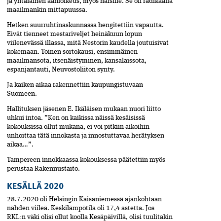
ja yhtäläinen äänioikeus, myös naisille. Se oli radikaalia
maailmankin mittapuussa.
Hetken suurruhtinaskunnassa hengitettiin vapautta.
Eivät tienneet mestariveljet heinäkuun lopun
viilenevässä illassa, mitä Nestorin kaudella joutuisivat
kokemaan. Toinen sortokausi, ensimmäinen
maailmansota, itsenäistyminen, kansalaissota,
espanjantauti, Neuvostoliiton synty.
Ja kaiken aikaa rakennettiin kaupungistuvaan
Suomeen.
Hallituksen jäsenen E. Ikäläisen mukaan nuori liitto
uhkui intoa. ”Ken on kaikissa näissä kesäisissä
kokouksissa ollut mukana, ei voi pitkiin aikoihin
unhoittaa tätä innokasta ja innostuttavaa herätyksen
aikaa…”.
Tampereen innokkaassa kokouksessa päätettiin myös
perustaa Rakennustaito.
KESÄLLÄ 2020
28.7.2020 oli Helsingin Kaisaniemessä ajankohtaan
nähden viileä. Keskilämpötila oli 17,4 astetta. Jos
RKL:n väki olisi ollut koolla Kesäpäivillä, olisi tuulitakin