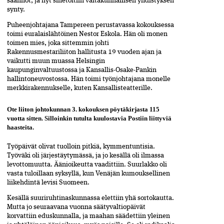
säännöt, ja nyt sinetöitiin valtakunnallisen yhdistyksen
synty.
Puheenjohtajana Tampereen perustavassa kokouksessa
toimi euralaislähtöinen Nestor Eskola. Hän oli monen
toimen mies, joka sittemmin johti
Rakennusmestariliiton hallitusta 19 vuoden ajan ja
vaikutti muun muassa Helsingin
kaupunginvaltuustossa ja Kansallis-Osake-Pankin
hallintoneuvostossa. Hän toimi työnjohtajana monelle
merkkirakennukselle, kuten Kansallisteatterille.
Ote liiton johtokunnan 3. kokouksen pöytäkirjasta 115
vuotta sitten. Silloinkin tutulta kuulostavia Postiin liittyviä
haasteita.
Työpäivät olivat tuolloin pitkiä, kymmentuntisia.
Työväki oli järjestäytymässä, ja jo kesällä oli ilmassa
levottomuutta. Äänioikeutta vaadittiin. Suurlakko oli
vasta tuloillaan syksyllä, kun Venäjän kumouksellinen
liikehdintä levisi Suomeen.
Kesällä suuriruhtinaskunnassa elettiin yhä sortokautta.
Mutta jo seuraavana vuonna säätyvaltiopäivät
korvattiin eduskunnalla, ja maahan säädettiin yleinen