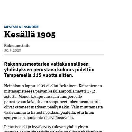
MESTARI & INSINÖÖRI
Kesällä 1905
Rakennustaito
30.9.2020
Rakennusmestarien valtakunnallisen
yhdistyksen perustava kokous pidettiin
Tampereella 115 vuotta sitten.
Heinäkuun loppu 1905 ei ollut helteinen. Kaisaniemen
mittauspisteessä päivän keskilämpötila näytti 17,2
astetta. Monet kesä­puvuissaan Tampereelle
perustavaan kokoukseen saapuneet rakennusmestarit
olivat ottaneet matkaan päällystakin. Vain muutamasta
vaaleammasta hatusta voidaan päätellä, että liiton
syntymisen ajankohta on sydänsuvella.
Pietarissa oli jo hyväksytty tulevan yhdistyksen