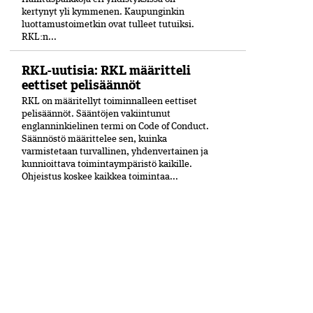
kertynyt yli kymmenen. Kaupunginkin
luottamustoimetkin ovat tulleet tutuiksi.
RKL:n...
RKL-uutisia: RKL määritteli
eettiset pelisäännöt
RKL on määritellyt toiminnalleen eettiset
peli­säännöt. Sääntöjen vakiintunut
englanninkielinen termi on Code of Conduct.
Säännöstö määrittelee sen, kuinka
varmistetaan turvallinen, yhdenvertainen ja
kun­nioittava toimintaympäristö kaikille.
Ohjeistus koskee kaikkea toimintaa...