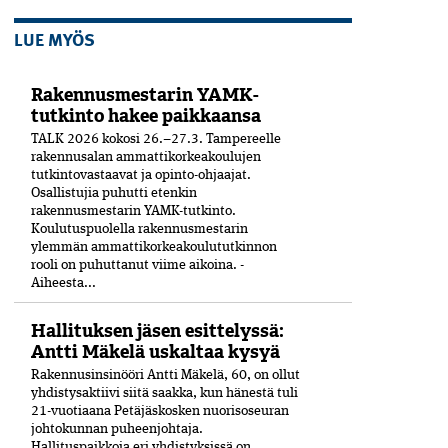
LUE MYÖS
Rakennusmestarin YAMK-
tutkinto hakee paikkaansa
TALK 2026 kokosi 26.–27.3. Tampereelle
rakennusalan ammattikorkeakoulujen
tutkintovastaavat ja opinto-ohjaajat.
Osallistujia puhutti etenkin
rakennusmestarin YAMK-tutkinto.
Koulutuspuolella rakennusmestarin
ylemmän ammattikorkeakoulututkinnon
rooli on puhuttanut viime ­aikoina. ­
Aiheesta...
Hallituksen jäsen esittelyssä:
Antti Mäkelä uskaltaa kysyä
Rakennusinsinööri Antti Mäkelä, 60, on ollut
yhdistysaktiivi siitä saakka, kun hänestä tuli
21-vuo­tiaana Petäjäskosken nuoriso­seuran
johtokunnan puheenjohtaja.
Hallituspaikkoja eri yhdistyksissä on