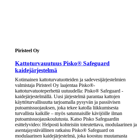
Piristeel Oy
Kattoturvauutuus Pisko® Safeguard
kaidejärjestelmä
Kotimainen kattoturvatuotteiden ja sadevesijärjestelmien
valmistaja Piristeel Oy laajentaa Pisko®-
kattoturvatuoteperhettä uutuudella: Pisko® Safeguard -
kaidejärjestelmällä. Uusi järjestelmä parantaa kattojen
käyttöturvallisuutta tarjoamalla pysyvän ja passiivisen
putoamissuojauksen, joka tekee katolla liikkumisesta
turvallista kaikille – myös satunnaisille kävijöille ilman
putoamissuojauskoulutusta. Katso Pisko Safeguardin
esittelyvideo: Helposti kohteisiin toteutettava, modulaarinen ja
asentajaystävällinen ratkaisu Pisko® Safeguard on
modulaarinen kaidejärjestelmä, joka koostuu muutamasta