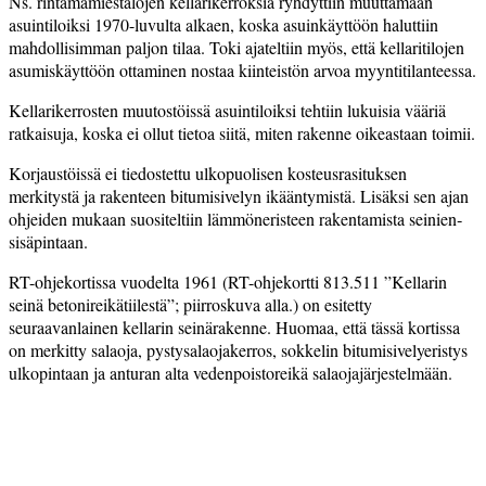
Ns. rintamamiestalojen kellarikerroksia ryhdyttiin muuttamaan
asuintiloiksi 1970-luvulta alkaen, koska asuinkäyttöön haluttiin
mahdollisimman paljon tilaa. Toki ajateltiin myös, että kellaritilojen
asumiskäyttöön ottaminen nostaa kiinteistön arvoa myyntitilanteessa.
Kellarikerrosten muutostöissä asuintiloiksi tehtiin lukuisia vääriä
ratkaisuja, koska ei ollut tietoa siitä, miten rakenne oikeastaan toimii.
Korjaustöissä ei tiedostettu ulkopuolisen kosteusrasituksen
merkitystä ja rakenteen bitumisivelyn ikääntymistä. Lisäksi sen ajan
ohjeiden mukaan suositeltiin lämmöneristeen rakentamista seinien­
sisäpintaan.
RT-ohjekortissa vuodelta 1961 (RT-ohjekortti 813.511 ”Kellarin
seinä betonireikätiilestä”; piirroskuva alla.) on esitetty
seuraavanlainen kellarin seinärakenne. Huomaa, että tässä kortissa
on merkitty salaoja, pystysalaojakerros, sokkelin bitumi­sivelyeristys
ulkopintaan ja ­anturan alta vedenpoistoreikä salaojajärjestelmään.