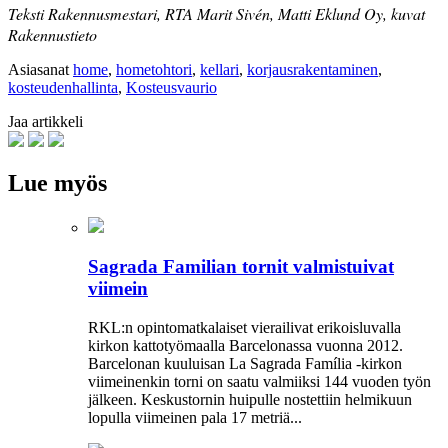
Teksti Rakennusmestari, RTA Marit Sivén, Matti Eklund Oy, kuvat
Rakennustieto
Asiasanat
home
,
hometohtori
,
kellari
,
korjausrakentaminen
,
kosteudenhallinta
,
Kosteusvaurio
Jaa artikkeli
Lue myös
Sagrada Familian tornit valmistuivat
viimein
RKL:n opintomatkalaiset vierailivat erikoisluvalla
kirkon kattotyömaalla Barcelonassa vuonna 2012.
Barcelonan kuuluisan La Sagrada Família -kirkon
viimeinenkin torni on saatu valmiiksi­ 144 vuoden työn
jälkeen. Keskustornin huipulle nostettiin helmikuun
lopulla viimeinen pala 17 metriä...