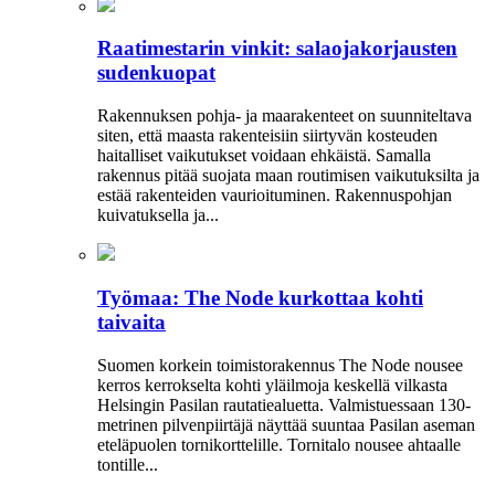
Raatimestarin vinkit: salaojakorjausten
sudenkuopat
Rakennuksen pohja- ja maarakenteet on suunniteltava
siten, että maasta rakenteisiin siirtyvän kosteuden
haitalliset vaikutukset voidaan ehkäistä. Samalla
rakennus pitää suojata maan routimisen vaikutuksilta ja
estää rakenteiden vaurioituminen. Rakennuspohjan
kuivatuksella ja...
Työmaa: The Node kurkottaa kohti
taivaita
Suomen korkein toimistorakennus The Node nousee
kerros kerrokselta kohti yläilmoja keskellä vilkasta
Helsingin Pasilan rautatiealuetta. Valmistuessaan 130-
metrinen pilvenpiirtäjä näyttää suuntaa Pasilan aseman
eteläpuolen tornikorttelille. Tornitalo nousee ahtaalle
tontille...