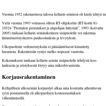
Vuonna 1952 rakennetussa talossa kellarin seinässä oli käsin tehtyä mi
Vielä vuonna 1993 voimassa olleen RT-ohjekortin (RT-kortti ­81-
10524 ”Pientalon perustukset ja alapohjan liittymät”, 1993 (korvattu
2005) mukaan kellarin seinärakenteen sisäpuolelle voi rakentaa
lämmöneristyskerros puukoolauksin ja levytyksin.
Ulkopuolisiin vedeneristyksiin ei pääsääntöisesti kiinnitetty
huomiota. Rakenteisiin syntyi melko nopeasti vaurioita.
Kokemukseni mukaan kellarin seinän sisäpuolelle tehdystä koo­
lauksesta ja eristyksestä löytyy ­aina mikrobivaurioita.
Korjausrakentaminen
Kellarillisen ulkoseinän korjaustyö alkaa aina kosteutta aiheuttavan
syyn poistamisella eli ulkopuolisen kosteusrasituksen
vähentämisellä.