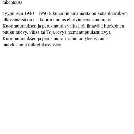
rakenteista.
Tyypillisen 1940 – 1950-lukujen rintamamiestalon kellarikerroksen
ulkoseinässä on ns. kuorimuuraus eli rivinteerausmuuraus.
Kuorimuurauksen ja perusmuurin välissä oli ilmaväli, huokoinen
puukuitulevy, villaa tai Toja-­levyä ­(sementtipuulastulevy).
Kuorimuurauksen ja perusmuurin väliin on yleensä aina
muodostunut mikro­bikasvustoa.