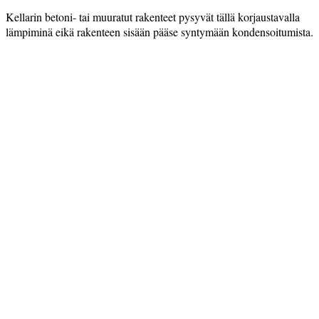
Kellarin betoni- tai muuratut ­rakenteet pysyvät tällä korjaus­tavalla
lämpiminä eikä rakenteen ­sisään pääse syntymään kondensoitumista.