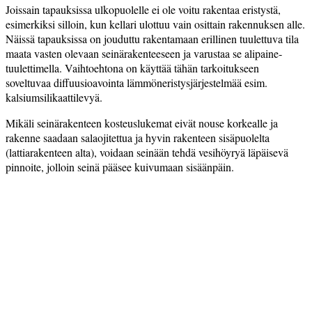
Joissain tapauksissa ulkopuolelle ei ole voitu rakentaa eristystä,
esimerkiksi silloin, kun kellari ulottuu vain osittain rakennuksen alle.
Näissä tapauksissa on jouduttu rakentamaan erillinen tuulettuva tila
maata vasten olevaan seinärakenteeseen ja varustaa se alipaine­
tuulettimella. Vaihtoehtona on käyttää tähän tarkoitukseen
soveltuvaa diffuusioavointa lämmöneristysjärjestelmää esim.
kalsiumsilikaattilevyä.
Mikäli seinärakenteen kosteuslukemat eivät nouse korkealle ja
rakenne saadaan salaojitettua ja hyvin rakenteen sisäpuolelta
(lattiarakenteen alta), voidaan seinään tehdä vesihöyryä läpäisevä
pinnoite, jolloin seinä pääsee kuivumaan sisäänpäin.