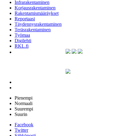
Infrarakentaminen
Korjausrakentaminen
Rakentamismääräykset
Reportaasi
Täydennysrakentaminen
Teräsrakentaminen
Työmaa
Digilehti
RKL.fi
Pienempi
Normaali
Suurempi
Suurin
Facebook
Twitter
Sähköposti