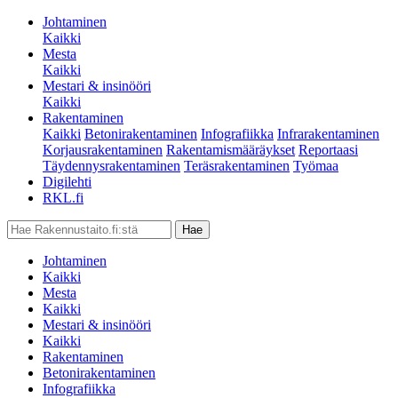
Johtaminen
Kaikki
Mesta
Kaikki
Mestari & insinööri
Kaikki
Rakentaminen
Kaikki
Betonirakentaminen
Infografiikka
Infrarakentaminen
Korjausrakentaminen
Rakentamismääräykset
Reportaasi
Täydennysrakentaminen
Teräsrakentaminen
Työmaa
Digilehti
RKL.fi
Johtaminen
Kaikki
Mesta
Kaikki
Mestari & insinööri
Kaikki
Rakentaminen
Betonirakentaminen
Infografiikka