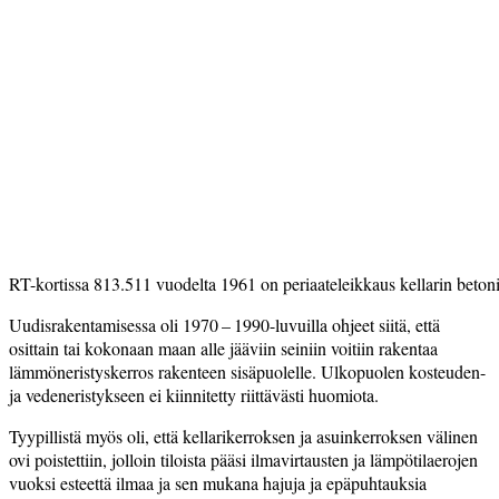
RT-kortissa 813.511 vuodelta 1961 on periaate­leikkaus kellarin betonire
Uudisrakentamisessa oli 1970 – 1990-luvuilla ohjeet siitä, että
osittain tai kokonaan maan alle jääviin seiniin voitiin rakentaa
lämmöneristyskerros rakenteen sisäpuolelle. Ulkopuolen kosteuden-
ja vedeneristykseen ei kiinnitetty riittävästi huomiota.
Tyypillistä myös oli, että kellarikerroksen ja asuinkerroksen välinen
ovi poistettiin, jolloin tiloista pääsi ilmavirtausten ja lämpö­tilaerojen
vuoksi esteettä ilmaa ja sen mukana hajuja ja epäpuhtauksia