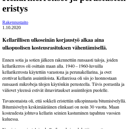
eristys
Rakennustaito
1.10.2020
Kellarillisen ulkoseinän korjaustyö alkaa aina
ulkopuolisen kosteusrasituksen vähentämisellä.
Ennen sotia ja sotien jälkeen rakennettiin runsaasti taloja, joiden
kellarikerros oli osittain maan alla. 1940 – 1960-­luvuilla
kellarikerrosta käytettiin varastona ja perunakellarina, ja ovet
erottivat kellarin asuintiloista. Kellareissa oli siis jo luonnostaan
runsaasti mikrobeja tilojen käytönkin perusteella. Tiivis porrastila ja
väli­ovet yleensä estivät ilmavirtaukset asuintilojen puolelle.
Tavanomaista oli, että sokkeli eristettiin ulkopinnasta bitumisivelyllä.
Bitumisivelyn keskimääräinen elinkaari on noin 30 vuotta. Maan
kosteudesta johtuva kellarin seinien kastuminen tapahtuu vuosien
kuluessa.