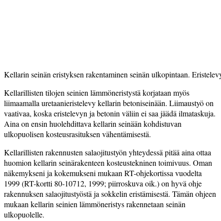
Kellarin seinän eristyksen rakentaminen seinän ulkopintaan. Eristelevyn
Kellarillisten tilojen seinien lämmöneristystä korjataan myös
liimaamalla uretaanieristelevy kellarin betoniseinään. Liimaustyö on
vaativaa, koska eristelevyn ja betonin väliin ei saa jäädä ilmataskuja.
Aina on ensin huolehdittava kellarin seinään kohdistuvan
ulkopuolisen kosteusrasituksen vähentämisestä.
Kellarillisten rakennusten salaojitustyön yhteydessä pitää aina ottaa
huomion kellarin seinärakenteen kosteustekninen toimivuus. Oman
näkemykseni ja kokemukseni mukaan RT-ohjekortissa vuodelta
1999 (RT-kortti 80-10712, 1999; piirros­kuva oik.) on hyvä ohje
rakennuksen salaojitustyöstä ja sokkelin eristämisestä. Tämän ohjeen
mukaan kellarin seinien lämmöneristys rakennetaan seinän
ulkopuolelle.