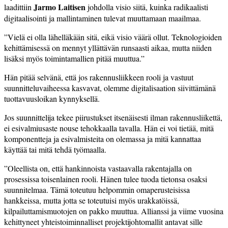
Jarmo Laitisen
laadittiin
johdolla visio siitä, kuinka radikaalisti
digitaalisointi ja mallintaminen tulevat muuttamaan maailmaa.
”Vielä ei olla lähelläkään sitä, eikä visio väärä ollut. Teknologioiden
kehittämisessä on mennyt yllättävän runsaasti aikaa, mutta niiden
lisäksi myös toimintamallien pitää muuttua.”
Hän pitää selvänä, että jos rakennusliikkeen rooli ja vastuut
suunnitteluvaiheessa kasvavat, olemme digitalisaation siivittämänä
tuottavuusloikan kynnyksellä.
Jos suunnittelija tekee piirustukset itsenäisesti ilman rakennusliikettä,
ei esivalmiusaste nouse tehokkaalla tavalla. Hän ei voi tietää, mitä
komponentteja ja esivalmisteita on olemassa ja mitä kannattaa
käyttää tai mitä tehdä työmaalla.
”Oleellista on, että hankinnoista vastaavalla rakentajalla on
prosessissa toisenlainen rooli. Hänen tulee tuoda tietonsa osaksi
suunnitelmaa. Tämä toteutuu helpommin omaperusteisissa
hankkeissa, mutta jotta se toteutuisi myös urakkatöissä,
kilpailuttamismuotojen on pakko muuttua. Allianssi ja viime vuosina
kehittyneet yhteistoiminnalliset projektijohtomallit antavat sille