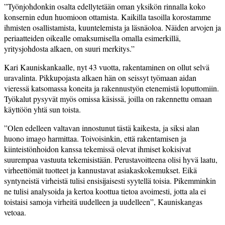
”Työnjohdonkin osalta edellytetään oman yksikön rinnalla koko
konsernin edun huomioon ottamista. Kaikilla tasoilla korostamme
ihmisten osallistamista, kuuntelemista ja läsnäoloa. Näiden arvojen ja
periaatteiden oikealle omaksumisella omalla esimerkillä,
yritysjohdosta alkaen, on suuri merkitys.”
Kari Kauniskankaalle, nyt 43 vuotta, rakentaminen on ollut selvä
uravalinta. Pikkupojasta alkaen hän on seissyt työmaan aidan
vieressä katsomassa koneita ja rakennustyön etenemistä loputtomiin.
Työkalut pysyvät myös omissa käsissä, joilla on rakennettu omaan
käyttöön yhtä sun toista.
”Olen edelleen valtavan innostunut tästä kaikesta, ja siksi alan
huono imago harmittaa. Toivoisinkin, että rakentamisen ja
kiinteistönhoidon kanssa tekemissä olevat ihmiset kokisivat
suurempaa vastuuta tekemisistään. Perustavoitteena olisi hyvä laatu,
virheettömät tuotteet ja kannustavat asiakaskokemukset. Eikä
syntyneistä virheistä tulisi ensisijaisesti syytellä toisia. Pikemminkin
ne tulisi analysoida ja kertoa koottua tietoa avoimesti, jotta ala ei
toistaisi samoja virheitä uudelleen ja uudelleen”, Kauniskangas
vetoaa.