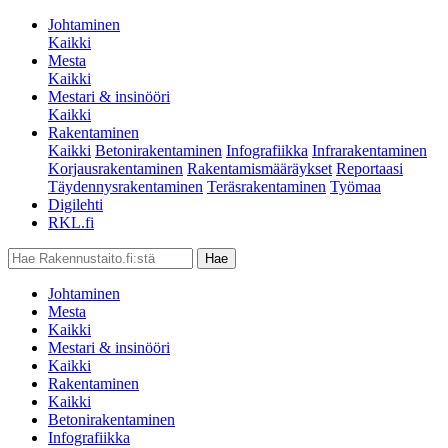
Johtaminen
Kaikki
Mesta
Kaikki
Mestari & insinööri
Kaikki
Rakentaminen
Kaikki
Betonirakentaminen
Infografiikka
Infrarakentaminen
Korjausrakentaminen
Rakentamismääräykset
Reportaasi
Täydennysrakentaminen
Teräsrakentaminen
Työmaa
Digilehti
RKL.fi
Johtaminen
Mesta
Kaikki
Mestari & insinööri
Kaikki
Rakentaminen
Kaikki
Betonirakentaminen
Infografiikka