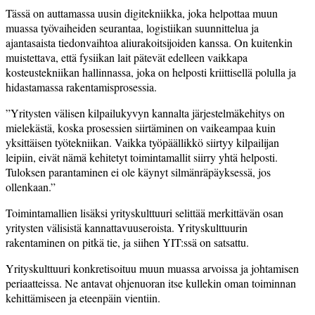
Tässä on auttamassa uusin digitekniikka, joka helpottaa muun
muassa työvaiheiden seurantaa, logistiikan suunnittelua ja
ajantasaista tiedonvaihtoa aliurakoitsijoiden kanssa. On kuitenkin
muistettava, että fysiikan lait pätevät edelleen vaikkapa
kosteustekniikan hallinnassa, joka on helposti kriittisellä polulla ja
hidastamassa rakentamisprosessia.
”Yritysten välisen kilpailukyvyn kannalta järjestelmäkehitys on
mielekästä, koska prosessien siirtäminen on vaikeampaa kuin
yksittäisen työtekniikan. Vaikka työpäällikkö siirtyy kilpailijan
leipiin, eivät nämä kehitetyt toimintamallit siirry yhtä helposti.
Tuloksen parantaminen ei ole käynyt silmänräpäyksessä, jos
ollenkaan.”
Toimintamallien lisäksi yrityskulttuuri selittää merkittävän osan
yritysten välisistä kannattavuuseroista. Yrityskulttuurin
rakentaminen on pitkä tie, ja siihen YIT:ssä on satsattu.
Yrityskulttuuri konkretisoituu muun muassa arvoissa ja johtamisen
periaatteissa. Ne antavat ohjenuoran itse kullekin oman toiminnan
kehittämiseen ja eteenpäin vientiin.