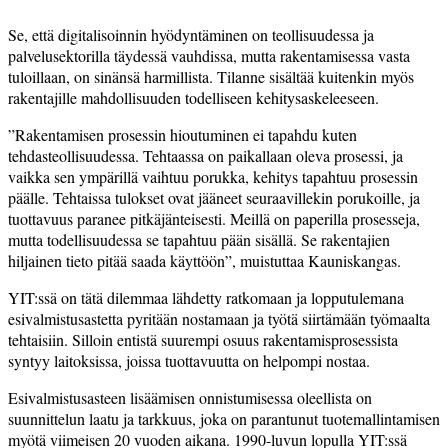
Se, että digitalisoinnin hyödyntäminen on teollisuudessa ja
palvelusektorilla täydessä vauhdissa, mutta rakentamisessa vasta
tuloillaan, on sinänsä harmillista. Tilanne sisältää kuitenkin myös
rakentajille mahdollisuuden todelliseen kehitysaskeleeseen.
”Rakentamisen prosessin hioutuminen ei tapahdu kuten
tehdasteollisuudessa. Tehtaassa on paikallaan oleva prosessi, ja
vaikka sen ympärillä vaihtuu porukka, kehitys tapahtuu prosessin
päälle. Tehtaissa tulokset ovat jääneet seuraavillekin porukoille, ja
tuottavuus paranee pitkäjänteisesti. Meillä on paperilla prosesseja,
mutta todellisuudessa se tapahtuu pään sisällä. Se rakentajien
hiljainen tieto pitää saada käyttöön”, muistuttaa Kauniskangas.
YIT:ssä on tätä dilemmaa lähdetty ratkomaan ja lopputulemana
esivalmistusastetta pyritään nostamaan ja työtä siirtämään työmaalta
tehtaisiin. Silloin entistä suurempi osuus rakentamisprosessista
syntyy laitoksissa, joissa tuottavuutta on helpompi nostaa.
Esivalmistusasteen lisäämisen onnistumisessa oleellista on
suunnittelun laatu ja tarkkuus, joka on parantunut tuotemallintamisen
myötä viimeisen 20 vuoden aikana. 1990-luvun lopulla YIT:ssä