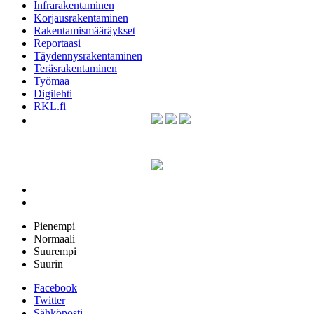
Infrarakentaminen
Korjausrakentaminen
Rakentamismääräykset
Reportaasi
Täydennysrakentaminen
Teräsrakentaminen
Työmaa
Digilehti
RKL.fi
Pienempi
Normaali
Suurempi
Suurin
Facebook
Twitter
Sähköposti