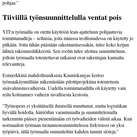
pohjaa.”
Tiiviillä työnsuunnittelulla ventat pois
YIT:n työmailla on otettu käyttöön lean-ajatteluun pohjautuvia
toimintamalleja – sellaisia, joita muussa teollisuudessa on käytetty jo
pitkään. Jotta tähän päästään rakentamisessakin, tulee koko ketjun
lähteä rakennusliikkeestä. Sen roolin tulee ulottua suunnitteluun,
jolloin työmaalla toteutettavat ratkaisut ovat rakentajan kannalta
relevantteja.
Esimerkkinä mahdollisuuksista Kauniskangas kertoo
työmaakäynnillään näkemästään pilottiprojektina toteutetusta
sisävalmistusvaiheesta. Uudella toimintamallilla oli käytetty vain
reilu kolmannes vaiheen tavallisesta kestosta.
”Työnopeus ei yksittäisellä ihmisellä muuttunut, mutta logistiikan
hyvällä hoidolla, häiriöihin varautumalla ja suunnittelemalla
tarkemmin pääsee pienentämään eri työvaiheiden välistä aikaa. Kun
normaalisti työmaan tuotannonsuunnittelussa frekvenssi on yksi
työpäivä, tällä työmaalla suunniteltiin kahden tunnin sloteja.”