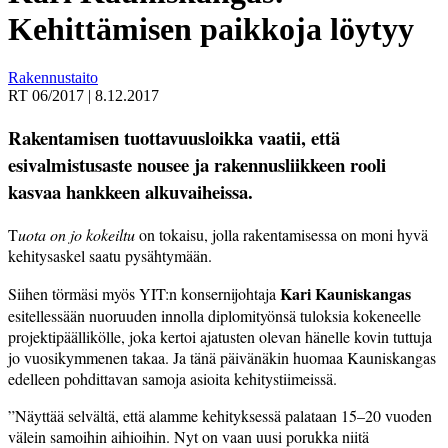
Kehittämisen paikkoja löytyy
Rakennustaito
RT 06/2017
|
8.12.2017
Rakentamisen tuottavuusloikka vaatii, että
esivalmistusaste nousee ja rakennusliikkeen rooli
kasvaa hankkeen alkuvaiheissa.
T
u
ota on jo kokeiltu
on tokaisu, jolla rakentamisessa on moni hyvä
kehitysaskel saatu pysähtymään.
Kari Kauniskangas
Siihen törmäsi myös YIT:n konsernijohtaja
esitellessään nuoruuden innolla diplomityönsä tuloksia kokeneelle
projektipäällikölle, joka kertoi ajatusten olevan hänelle kovin tuttuja
jo vuosikymmenen takaa. Ja tänä päivänäkin huomaa Kauniskangas
edelleen pohdittavan samoja asioita kehitystiimeissä.
”Näyttää selvältä, että alamme kehityksessä palataan 15–20 vuoden
välein samoihin aihioihin. Nyt on vaan uusi porukka niitä