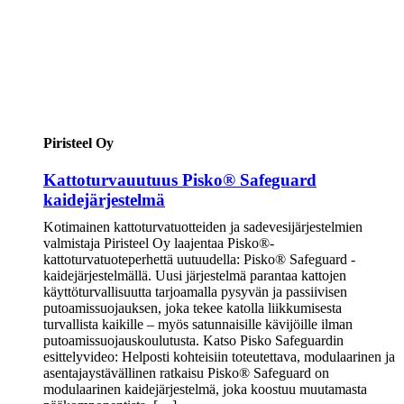
Piristeel Oy
Kattoturvauutuus Pisko® Safeguard
kaidejärjestelmä
Kotimainen kattoturvatuotteiden ja sadevesijärjestelmien
valmistaja Piristeel Oy laajentaa Pisko®-
kattoturvatuoteperhettä uutuudella: Pisko® Safeguard -
kaidejärjestelmällä. Uusi järjestelmä parantaa kattojen
käyttöturvallisuutta tarjoamalla pysyvän ja passiivisen
putoamissuojauksen, joka tekee katolla liikkumisesta
turvallista kaikille – myös satunnaisille kävijöille ilman
putoamissuojauskoulutusta. Katso Pisko Safeguardin
esittelyvideo: Helposti kohteisiin toteutettava, modulaarinen ja
asentajaystävällinen ratkaisu Pisko® Safeguard on
modulaarinen kaidejärjestelmä, joka koostuu muutamasta