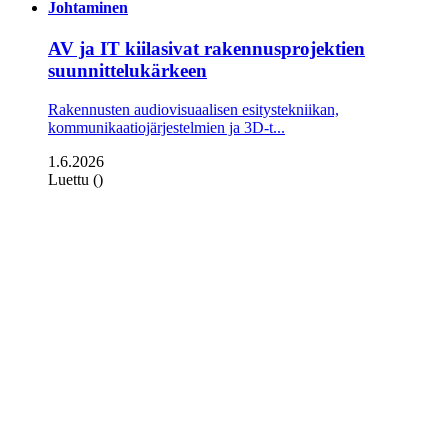
Johtaminen
AV ja IT kiilasivat rakennusprojektien
suunnittelukärkeen
Rakennusten audiovisuaalisen esitystekniikan,
kommunikaatiojärjestelmien ja 3D-t...
1.6.2026
Luettu ()