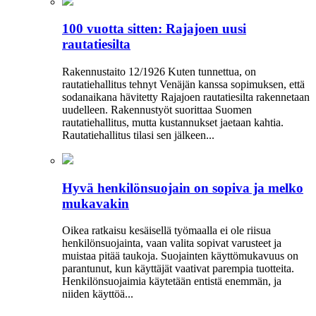
100 vuotta sitten: Rajajoen uusi
rautatiesilta
Rakennustaito 12/1926 Kuten tunnettua, on
rautatiehallitus tehnyt Venäjän kanssa sopimuksen, että
sodanaikana hävitetty Rajajoen rautatiesilta rakennetaan
uudelleen. Rakennustyöt suorittaa Suomen
rautatiehallitus, mutta kustannukset jaetaan kahtia.
Rautatiehallitus tilasi sen jälkeen...
Hyvä henkilönsuojain on sopiva ja melko
mukavakin
Oikea ratkaisu kesäisellä työmaalla ei ole riisua
henkilönsuojainta, vaan valita sopivat varusteet ja
muistaa pitää taukoja. Suojainten käyttömukavuus on
parantunut, kun käyttäjät vaativat parempia tuotteita.
Henkilönsuojaimia käytetään entistä enemmän, ja
niiden käyttöä...