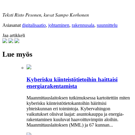
Teksti Risto Pesonen, kuvat Sampo Korhonen
Asiasanat
digitalisaatio
,
johtaminen
,
rakennusala
,
suunnittelu
Jaa artikkeli
Lue myös
Kyberisku kiinteistötietoihin haittaisi
energiarakentamista
Maanmittauslaitoksen tutkimuksessa kartoitettiin miten
kyberisku kiinteistö­tietokantoihin häiritsisi
yhteiskunnan eri toimintoja. Kyber­vahingon
vaikutukset olisivat laajat: asuntokauppa ja energia­
rakentaminen kuuluvat haavoittuvimpiin aloihin.
Maanmittauslaitoksen (MML) ja 67 kunnan...