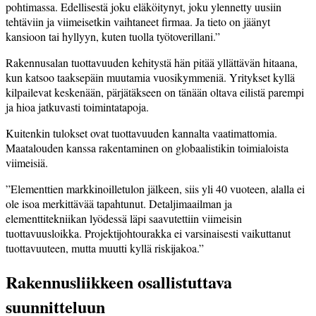
pohtimassa. Edellisestä joku eläköitynyt, joku ylennetty uusiin
tehtäviin ja viimeisetkin vaihtaneet firmaa. Ja tieto on jäänyt
kansioon tai hyllyyn, kuten tuolla työtoverillani.”
Rakennusalan tuottavuuden kehitystä hän pitää yllättävän hitaana,
kun katsoo taaksepäin muutamia vuosikymmeniä. Yritykset kyllä
kilpailevat keskenään, pärjätäkseen on tänään oltava eilistä parempi
ja hioa jatkuvasti toimintatapoja.
Kuitenkin tulokset ovat tuottavuuden kannalta vaatimattomia.
Maatalouden kanssa rakentaminen on globaalistikin toimialoista
viimeisiä.
”Elementtien markkinoilletulon jälkeen, siis yli 40 vuoteen, alalla ei
ole isoa merkittävää tapahtunut. Detaljimaailman ja
elementtitekniikan lyödessä läpi saavutettiin viimeisin
tuottavuusloikka. Projektijohtourakka ei varsinaisesti vaikuttanut
tuottavuuteen, mutta muutti kyllä riskijakoa.”
Rakennusliikkeen osallistuttava
suunnitteluun