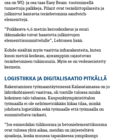
osa on WQ- ja osa taas Easy Beam -tuotenimellä
tunnettuja palkkeja. Pilarit ovat teräsliittopilareita ja
julkisivut kantavia teräsbetonisia sandwich-
elementtejä.
”Poikkeava 4,6 metrin kerroskorkeus ja suuri
ikkunakoko toivat haastetta julkisivujen
elementtisuunnittelulle”, Lehtonen lisää.
Kohde sisältää myös vaativia infrarakenteita, kuten
kuusi metriä korkean, ajoramppiin rajautuvan
teräsbetonisen tukimuurin. Myös se on vedeneristetty
kermein.
LOGISTIIKKA JA DIGITALISAATIO PITKÄLLÄ
Rakentaminen työmaantäyteisessä Kalasatamassa on jo
lähtökohtaisesti vaativaa, oli tontille tulossa minkä
kokoinen talo tahansa. Kaupunkiympäristötalon
työmaalla ei ole neliömetriäkään liikaa tilaa, minkä
johdosta logistiikka sekä työmaalle että työmaalla on
suunniteltava tarkasti.
”Jos esimerkiksi tiilikuorma ja betonielementtikuorma
ovat tulossa yhtä aikaa, meidän on järjesteltävä
ajoaikoja, koska muussa tapauksessa jompikumpi