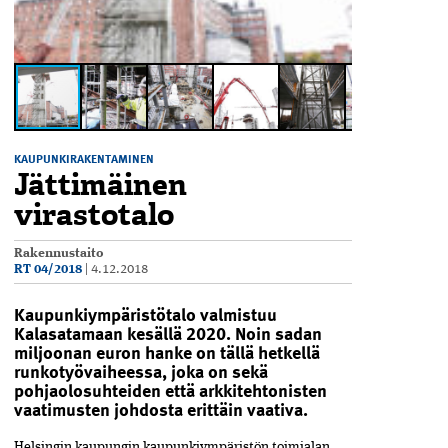
KAUPUNKIRAKENTAMINEN
Jättimäinen
virastotalo
Rakennustaito
RT 04/2018
|
4.12.2018
Kaupunkiympäristötalo valmistuu
Kalasatamaan kesällä 2020. Noin sadan
miljoonan euron hanke on tällä hetkellä
runkotyövaiheessa, joka on sekä
pohjaolosuhteiden että arkkitehtonisten
vaatimusten johdosta erittäin vaativa.
Helsingin kaupungin kaupunkiympäristön toimialan