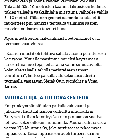
on kerroksen ja kolme kahden kerroksen korkuisia.
Tukiväliltään 20-metristen kaarien lakipisteen korkeus
tukien väliseltä vaakalinjalta mitattuna vaihtelee välillä
5–10 metriä. Tällainen geometria merkitsi sitä, että
raudoitteet piti hankkia tehtaalta valmiiksi kaaren
muodon mukaisesti taivutettuina.
Myös muottitöiden näkökulmasta betonikaaret ovat
työmaan vaativin osa.
”Kaarien muotit oli tehtävä sahatavarasta perinteisesti
käsityönä. Muualla pääsimme onneksi käyttämään
järjestelmämuotteja, joilla tämä vaihe sujuu arviolta
kolminkertaisella teholla perinteiseen tapaan
verrattuna”, kertoo paikallavalukokonaisuudesta
työmaalla vastaavan Sierak Oy:n työnjohtaja
Vesa
Laine
.
MUURATTUJA JA LIITTORAKENTEITA
Kaupunkiympäristötalon paikallavalukaaret ja
julkisivut kauttaaltaan on verhoiltu muurauksin.
Erityisesti tiilien kiinnitys kaarien pintaan on vaativa
tehtävä kokeneillekin muurareilla. Muurausaliurakasta
vastaa KJL Muuraus Oy, joka tarvittaessa tekee myös
rappauksia. Tässä rappauskerros oli tarpeen kaaren