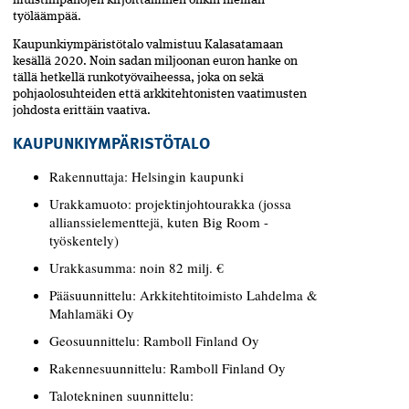
muistiinpanojen kirjoittaminen onkin hieman
työläämpää.
Kaupunkiympäristötalo valmistuu Kalasatamaan
kesällä 2020. Noin sadan miljoonan euron hanke on
tällä hetkellä runkotyövaiheessa, joka on sekä
pohjaolosuhteiden että arkkitehtonisten vaatimusten
johdosta erittäin vaativa.
KAUPUNKIYMPÄRISTÖTALO
Rakennuttaja: Helsingin kaupunki
Urakkamuoto: projektinjohtourakka (jossa
allianssielementtejä, kuten Big Room -
työskentely)
Urakkasumma: noin 82 milj. €
Pääsuunnittelu: Arkkitehtitoimisto Lahdelma &
Mahlamäki Oy
Geosuunnittelu: Ramboll Finland Oy
Rakennesuunnittelu: Ramboll Finland Oy
Talotekninen suunnittelu: