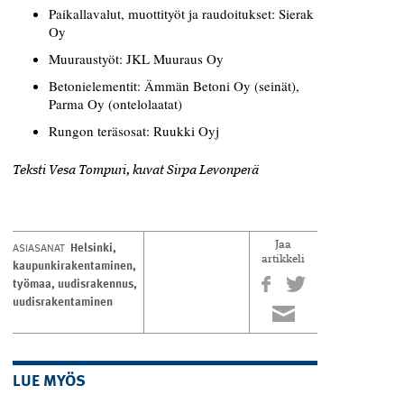
Paikallavalut, muottityöt ja raudoitukset: Sierak
Oy
Muuraustyöt: JKL Muuraus Oy
Betonielementit: Ämmän Betoni Oy (seinät),
Parma Oy (ontelolaatat)
Rungon teräsosat: Ruukki Oyj
Teksti Vesa Tompuri, kuvat Sirpa Levonperä
Helsinki
,
ASIASANAT
Jaa
artikkeli
kaupunkirakentaminen
,
työmaa
,
uudisrakennus
,
uudisrakentaminen
LUE MYÖS