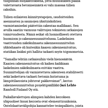
tiilipinnan suojakerroksena, jotta muurauksen päällä
valettavasta betoniseinästä ei valu massaa tiilien
rakoihin.
Tiilien erilaisten kiinnitystapojen, raudoitteiden
asennusten ja saumojen yksityiskohtien
varmistamiseksi päätettiin rakentaa mallikaari. Sen
avulla saatiin varmuus valittujen teknisten ratkaisujen
toimivuudesta. Nämä seikat oli luonnollisesti otettava
huomioon jo rakennesuunnittelussa. Laskelmien
vaativuuden näkökulmasta rakennesuunnittelun
ykköshaaste oli kuitenkin kaaren rakennemitoitus;
statiikan lisäksi piti hallita tarkasti myös trigonometria.
”Samalla tehtiin ratkaisuihin vielä hienosäätöä.
Kaarien rakennemitoitus oli kaiken kaikkiaan
laskelmien näkökulmasta erittäin vaativa.
Suunnittelijan oli varmistettava rakenteen stabiliteetti
sekä laskettava tarkasti betonin kutistuma ja
lämpötilaeroista johtuvat pakkovoimat”, kertoo
rakennesuunnittelun projektipäällikkö
Jari Lehto
Ramboll Finland Oy:stä.
Paikallavalettujen alimpien kahden kerroksen
yläpuoliset kuusi kerrosta ovat elementtirunkoisia.
Ontelolaattavälipohjia kannattelee teräspalkisto, joista