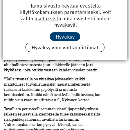
Tämä sivusto käyttää evästeitä
tietomallinnuksen hyödyntämisessä. Tietomalleihin on
käyttökokemuksen parantamiseksi. Voit
tällä työmaalla yhdistetty tuotantoinsinööri
Kimmo
Lyyran
mukaan myös aikataulutekijä.
valita
asetuksista
mitä evästeitä haluat
hyväksyä.
TYÖTURVALLISUUS TARKASSA SYYNISSÄ
Kun pääurakoitsija viime vuoden syksyllä sai kuulla
Hyväksy
voittaneensa pitkään käydyn tarjouskilpailun, yksi
tärkeistä päätöksistä oli varmistaa, että vaativaksi
Hyväksy vain välttämättömät
tiedetty työmaa saisi mahdollisimman pätevän
työturvallisuusvastaavan. Tämän seurauksena Skanska
pyysi työmaan työsuojelupäälliköksi Uudenmaan
aluehallintovirastosta juuri eläkkeelle jääneen
Jari
Nykäsen
, joka ottikin vastaan kahden vuoden pestin.
”Tällä työmaalla on yhtaikaa jokseenkin kaikki
mahdolliset turvallisuusriskit järeistä rakenteista
raskaisiin taakkoihin ja pölystä ja melusta
kemikaaleihin. Kaikki nämä ovat kyllä hallittavissa, kun
niihin vain varautuu riittävästi”, Nykänen kertoo.
Tavallista perusteellisemman vierailijaperehdytyksen
jälkeen seuraavalla kierroksella tulee katsoneeksi näitä
riskipaikkoja hieman tavallista tarkemmin.
Viiltosuojahanskatkin pysyvät käsissä, vaikka