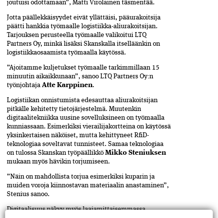
joutuisi odottamaan”, Matti Virolainen täsmentää.
Jotta päällekkäisyydet eivät yllättäisi, pääurakoitsija
päätti hankkia työmaalle logistiikka-aliurakoitsijan.
Tarjouksen perusteella työmaalle valikoitui LTQ
Partners Oy, minkä lisäksi Skanskalla itselläänkin on
logistiikkaosaamista työmaalla käytössä.
”Ajoitamme kuljetukset työmaalle tarkimmillaan 15
minuutin aikaikkunaan”, sanoo LTQ Partners Oy:n
työnjohtaja
Atte Karppinen
.
Logistiikan onnistumista edesauttaa aliurakoitsijan
pitkälle kehitetty tietojärjestelmä. Muutenkin
digitaalitekniikka uusine sovelluksineen on työmaalla
kunniassaan. Esimerkiksi vierailijakortteina on käytössä
yksinkertaisen näköiset, mutta kehittyneet RfiD-
teknologiaa soveltavat tunnisteet. Samaa teknologiaa
on tulossa Skanskan työpäällikkö
Mikko Steniuksen
mukaan myös hävikin torjumiseen.
”Näin on mahdollista torjua esimerkiksi kuparin ja
muiden voroja kiinnostavan materiaalin anastaminen”,
Stenius sanoo.
Digitaalisuus näkyy myös laajamittaisemmassa
päivittäisessä toiminnassa, erityisesti