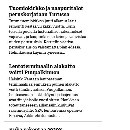
Tuomiokirkko ja naapuritalot
peruskorjataan Turussa
Turun tuomiokirkon juuri alkanut laaja
remontti kestää yli kaksi vuotta. Torin
toisella puolella historialliset rakennukset
vajoavat, ja kaupunki etsii keinoja vahvistaa
niiden perustuksia. Korttelin vaativa
peruskorjaus on väistämättä pian edessä.
Helmikuussa käynnistyneessä...
Lentoterminaalin alakatto
voitti Puupalkinnon
Helsinki-Vantaan lentoaseman
terminaalilaajennuksen puinen alakatto
voitti tämänvuotisen Puupalkinnon.
Lentoaseman sisäänkäynti ja laajennus
avattiin yleisölle vuosi sitten. Hankkeen
toteuttaneeseen allianssiin kuuluivat
rakennusyhtiö SRV, lentoasemaa operoiva
Finavia, Arkkitehtitoimisto...
Kuka rakentaa 2030?