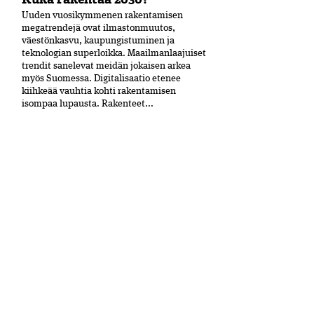
Uuden vuosikymmenen rakentamisen
megatrendejä ovat ilmastonmuutos,
väestönkasvu, kaupungistuminen ja
teknologian superloikka. Maailmanlaajuiset
trendit sanelevat meidän jokaisen arkea
myös Suomessa. Digitalisaatio etenee
kiihkeää vauhtia kohti rakentamisen
isompaa lupausta. Rakenteet...