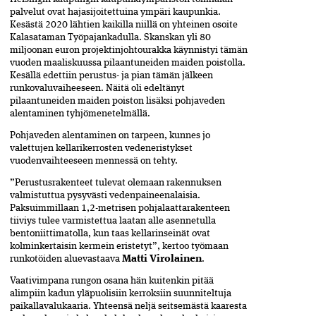
palvelut ovat hajasijoitettuina ympäri kaupunkia.
Kesästä 2020 lähtien kaikilla niillä on yhteinen osoite
Kalasataman Työpajankadulla. Skanskan yli 80
miljoonan euron projektinjohtourakka käynnistyi tämän
vuoden maaliskuussa pilaantuneiden maiden poistolla.
Kesällä edettiin perustus- ja pian tämän jälkeen
runkovaluvaiheeseen. Näitä oli edeltänyt
pilaantuneiden maiden poiston lisäksi pohjaveden
alentaminen tyhjömenetelmällä.
Pohjaveden alentaminen on tarpeen, kunnes jo
valettujen kellarikerrosten vedeneristykset
vuodenvaihteeseen mennessä on tehty.
”Perustusrakenteet tulevat olemaan rakennuksen
valmistuttua pysyvästi vedenpaineenalaisia.
Paksuimmillaan 1,2-metrisen pohjalaattarakenteen
tiiviys tulee varmistettua laatan alle asennetulla
bentoniittimatolla, kun taas kellarinseinät ovat
kolminkertaisin kermein eristetyt”, kertoo työmaan
runkotöiden aluevastaava
Matti Virolainen
.
Vaativimpana rungon osana hän kuitenkin pitää
alimpiin kadun yläpuolisiin kerroksiin suunniteltuja
paikallavalukaaria. Yhteensä neljä seitsemästä kaaresta