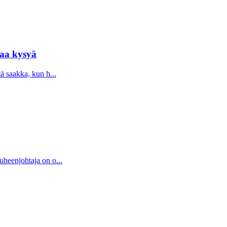
taa kysyä
tä saakka, kun h...
uheenjohtaja on o...