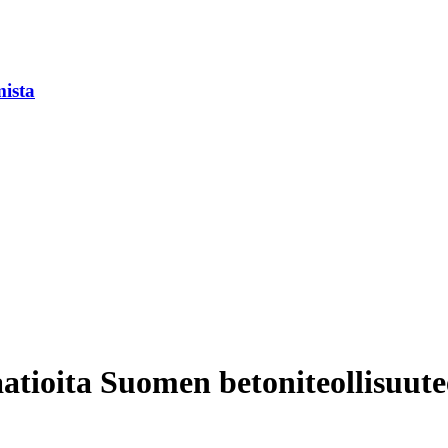
mista
tioita Suomen betoniteollisuut