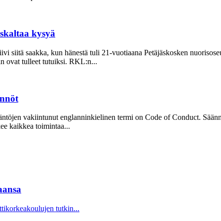
uskaltaa kysyä
ivi siitä saakka, kun hänestä tuli 21-vuo­tiaana Petäjäskosken nuoriso­s
ovat tulleet tutuiksi. RKL:n...
ännöt
Sääntöjen vakiintunut englanninkielinen termi on Code of Conduct. Säänn
kee kaikkea toimintaa...
aansa
korkeakoulujen tutkin...