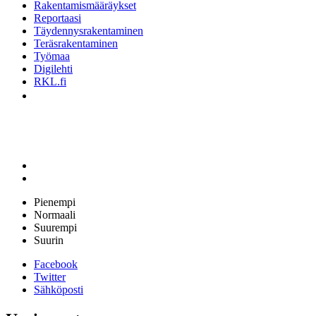
Rakentamismääräykset
Reportaasi
Täydennysrakentaminen
Teräsrakentaminen
Työmaa
Digilehti
RKL.fi
Pienempi
Normaali
Suurempi
Suurin
Facebook
Twitter
Sähköposti