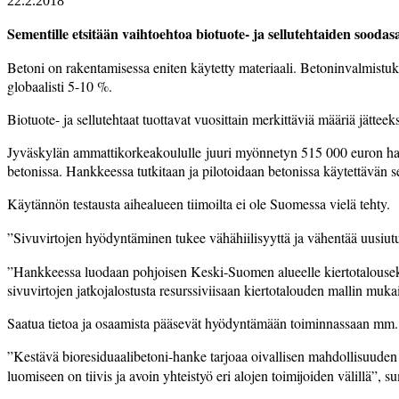
22.2.2018
Sementille etsitään vaihtoehtoa biotuote- ja sellutehtaiden soodas
Betoni on rakentamisessa eniten käytetty materiaali. Betoninvalmistuks
globaalisti 5-10 %.
Biotuote- ja sellutehtaat tuottavat vuosittain merkittäviä määriä jättee
Jyväskylän ammattikorkeakoululle juuri myönnetyn 515 000 euron hank
betonissa. Hankkeessa tutkitaan ja pilotoidaan betonissa käytettävän s
Käytännön testausta aihealueen tiimoilta ei ole Suomessa vielä tehty.
”Sivuvirtojen hyödyntäminen tukee vähähiilisyyttä ja vähentää uusiu
”Hankkeessa luodaan pohjoisen Keski-Suomen alueelle kiertotalousekosy
sivuvirtojen jatkojalostusta resurssiviisaan kiertotalouden mallin mukai
Saatua tietoa ja osaamista pääsevät hyödyntämään toiminnassaan mm. b
”Kestävä bioresiduaalibetoni-hanke tarjoaa oivallisen mahdollisuuden 
luomiseen on tiivis ja avoin yhteistyö eri alojen toimijoiden välillä”,