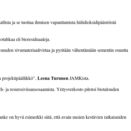
ista ja se tuottaa ihmisen vapauttamista hiilidioksidipäästöistä
iotuhkaa eli bioresiduaaleja.
suuden sivumateriaalivirtaa ja pyritään vähentämään sementin osuutta
Leena Turunen
 projektipäällikkö”,
JAMKista.
- ja resurssiviisausosaamista. Yritysverkosto pilotoi biotalouden
.
nke on hyvä esimerkki siitä, että avain uusien kestävien ratkaisuiden