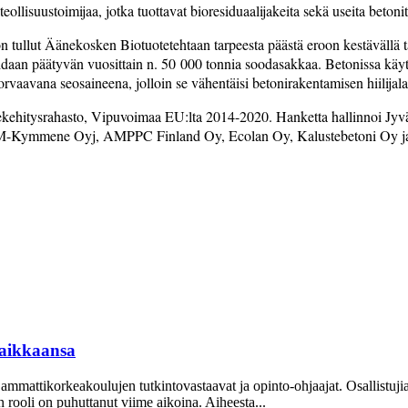
isuustoimijaa, jotka tuottavat bioresiduaalijakeita sekä useita betonite
tullut Äänekosken Biotuotetehtaan tarpeesta päästä eroon kestävällä tav
idaan päätyvän vuosittain n. 50 000 tonnia soodasakkaa. Betonissa käyt
rvaavana seosaineena, jolloin se vähentäisi betonirakentamisen hiilijala
ekehitysrahasto, Vipuvoimaa EU:lta 2014-2020. Hanketta hallinnoi Jyvä
, UPM-Kymmene Oyj, AMPPC Finland Oy, Ecolan Oy, Kalustebetoni Oy j
aikkaansa
mattikorkeakoulujen tutkintovastaavat ja opinto-ohjaajat. Osallistuj
oli on puhuttanut viime ­aikoina. ­Aiheesta...