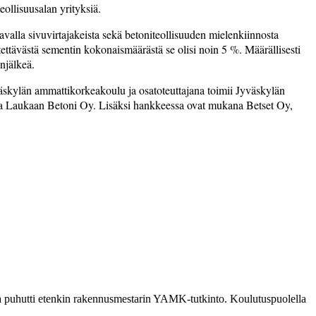
ollisuusalan yrityksiä.
alla sivuvirtajakeista sekä betoniteollisuuden mielenkiinnosta
ettävästä sementin kokonaismäärästä se olisi noin 5 %. Määrällisesti
njälkeä.
skylän ammattikorkeakoulu ja osatoteuttajana toimii Jyväskylän
a Laukaan Betoni Oy. Lisäksi hankkeessa ovat mukana Betset Oy,
ia puhutti etenkin rakennusmestarin YAMK-tutkinto. Koulutuspuolella