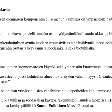
akasta
en olennaisen komponentin eli sementin valmistus on ympäristölle haitall
ksi luokiteltavaa ja vielä suurelta osin hyödyntämätöntä soodasakkaa ja b
erahoituksen avulla luodaan resurssiviisas tapa hyödyntää metsäteolli
ementin osittaista korvaamista soodasakalla sekä biotuhkalla.
tumattomien luonnonvarojen käyttöä sekä ympäristön kuormitusta, toteaa
steemi, jossa kehitetään alueen pk-yritysten vähähiilisyys-, Cleantech
sesti.”
etonialan yritykset uusien vähähiilisten tuoteperheiden kehittämisessä
tutkia tuhkan ja soodasakan käyttöä rakennusteollisuuden tuotteissa. Ha
Sanna Pulkkinen
 summaa kehityspäällikkö
Metsä Groupista.