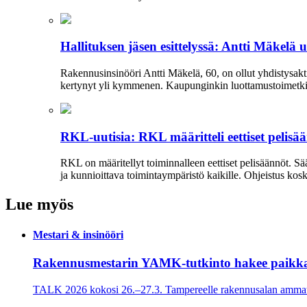
Hallituksen jäsen esittelyssä: Antti Mäkelä 
Rakennusinsinööri Antti Mäkelä, 60, on ollut yhdistysakti
kertynyt yli kymmenen. Kaupunginkin luottamustoimetkin 
RKL-uutisia: RKL määritteli eettiset pelisä
RKL on määritellyt toiminnalleen eettiset peli­säännöt. 
ja kun­nioittava toimintaympäristö kaikille. Ohjeistus kos
Lue myös
Mestari & insinööri
Rakennusmestarin YAMK-tutkinto hakee paikk
TALK 2026 kokosi 26.–27.3. Tampereelle rakennusalan ammatti