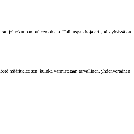
euran johtokunnan puheenjohtaja. Hallituspaikkoja eri yhdistyksissä on
östö määrittelee sen, kuinka varmistetaan turvallinen, yhdenvertainen