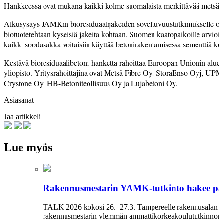
Hankkeessa ovat mukana kaikki kolme suomalaista merkittävää metsäteoll
Alkusysäys JAMKin bioresiduaalijakeiden soveltuvuustutkimukselle on 
biotuotetehtaan kyseisiä jakeita kohtaan. Suomen kaatopaikoille arvio
kaikki soodasakka voitaisiin käyttää betonirakentamisessa sementtiä ko
Kestävä bioresiduaalibetoni-hanketta rahoittaa Euroopan Unionin alu
yliopisto. Yritysrahoittajina ovat Metsä Fibre Oy, StoraEnso Oyj
Crystone Oy, HB-Betoniteollisuus Oy ja Lujabetoni Oy.
Asiasanat
Jaa artikkeli
Lue myös
Rakennusmestarin YAMK-tutkinto hakee p
TALK 2026 kokosi 26.–27.3. Tampereelle rakennusalan am
rakennusmestarin ylemmän ammattikorkeakoulututkinnon ro