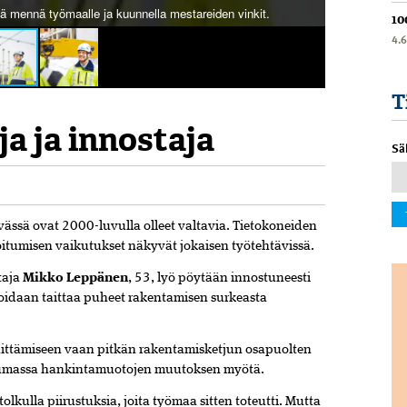
ää mennä työmaalle ja kuunnella mestareiden vinkit.
10
4.
T
a ja innostaja
Sä
ässä ovat 2000-luvulla olleet valtavia. Tietokoneiden
oitumisen vaikutukset näkyvät jokaisen työtehtävissä.
taja
Mikko Leppänen
, 53, lyö pöytään innostuneesti
voidaan taittaa puheet rakentamisen surkeasta
kehittämiseen vaan pitkän rakentamisketjun osapuolten
ntumassa hankintamuotojen muutoksen myötä.
lkulla piirustuksia, joita työmaa sitten toteutti. Mutta