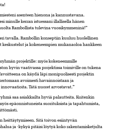
ta!
simiesteni asenteen hienona ja kannustavana.
esi minulle kerran istuessani illallisella hänen
huolta Rambollista tulevina vuosikymmeninä!”
 eri tavalla. Rambollin konseptiin kuuluu huolellinen
iset keskustelut ja kokeneempien mukanaoloa hankkeen
sryhmän projektille: myös kokeneemmille
aston hyvin vaativassa projektissa toimiville on tukena
avoitteena on käydä läpi monipuolisesti projektin
 kertomaan avoimesti havainnoistaan ja
 innovaatioita. Tätä nuoret arvostavat.”
iryhmä saa asiakkailta hyviä palautteita. Kuitenkin
myös epäonnistuneista suorituksista ja tapahtumista,
ittömästi.
n heittäytymiseen. Sitä toivon esiintyvän
alua ja -kykyä pitäisi löytyä koko rakentamisketjulta