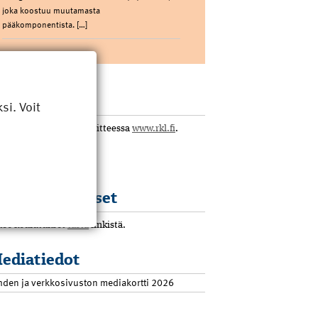
joka koostuu muutamasta
pääkomponentista. […]
KL
i. Voit
tustu yhdistykseen osoitteessa
www.rkl.fi
.
KL koulutukset
tso koulutukset
tästä
linkistä.
ediatiedot
hden ja verkkosivuston mediakortti 2026