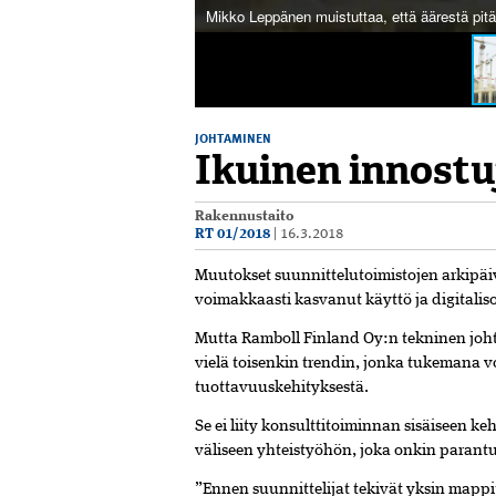
Mikko Leppänen muistuttaa, että äärestä pit
JOHTAMINEN
Ikuinen innostuj
Rakennustaito
RT 01/2018
|
16.3.2018
Muutokset suunnittelutoimistojen arkipäiv
voimakkaasti kasvanut käyttö ja digitalis
Mutta Ramboll Finland Oy:n tekninen joh
vielä toisenkin trendin, jonka tukemana 
tuottavuuskehityksestä.
Se ei liity konsulttitoiminnan sisäiseen 
väliseen yhteistyöhön, joka onkin para
”Ennen suunnittelijat tekivät yksin mappito