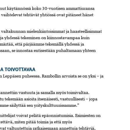
inut käytännössä koko 30-vuotisen ammattiuransa
 vaihtelevat tehtävät yhtiössä ovat pitäneet hänet
 valtakunnan mielenkiintoisimmat ja haasteellisimmat
ö ja yhdessä tekeminen on kiinnostavampaa kuin
ärtää, että pärjäämme tekemällä yhdessä ja
saan, se innostaa entisestään puhaltamaan yhteen
JA TOIVOTTAVAA
n Leppäsen puheessa. Rambollin arvoista se on yksi – ja
 annettiin vastuuta ja samalla myös toimivaltaa.
tu tekemään asioita itsenäisesti, vastuullisesti – jopa
oimme säilyttää sen yrityskulttuurissamme.”
ittelijat voivat pelätä epäonnistumisia. Esimiesten on
tettävä, miten pitää toimia ja että myös
ovat valtuutettuja ratkaisemaan annettuja tehtäviä,