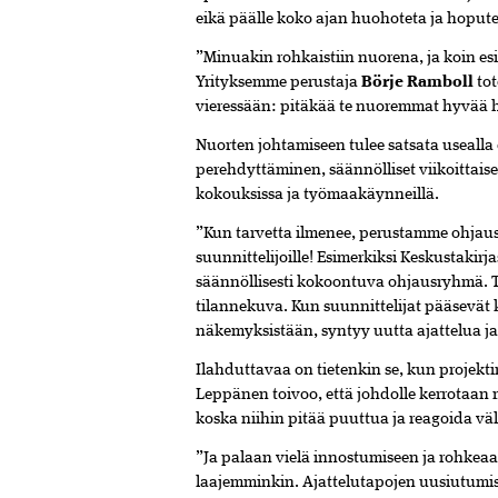
eikä päälle koko ajan huohoteta ja hopute
”Minuakin rohkaistiin nuorena, ja koin e
Yrityksemme perustaja
Börje Ramboll
tot
vieressään: pitäkää te nuoremmat hyvää 
Nuorten johtamiseen tulee satsata usealla
perehdyttäminen, säännölliset viikoitta
kokouksissa ja työmaakäynneillä.
”Kun tarvetta ilmenee, perustamme ohjau
suunnittelijoille! Esimerkiksi Keskustakirj
säännöllisesti kokoontuva ohjausryhmä. T
tilannekuva. Kun suunnittelijat pääsevät
näkemyksistään, syntyy uutta ajattelua ja
Ilahduttavaa on tietenkin se, kun projekt
Leppänen toivoo, että johdolle kerrotaan 
koska niihin pitää puuttua ja reagoida väl
”Ja palaan vielä innostumiseen ja rohkeaa
laajemminkin. Ajattelutapojen uusiutumish