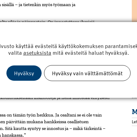
sisällä – ja tietenkin myös työmaan ja
haalta ylös ja päinvastoin. On innostettava ihmisiä
mmin toistenkin saatavilla, vaikka työ tehdäänkin koneen
R
ivusto käyttää evästeitä käyttökokemuksen parantamiseks
nny pelkillä puheilla. Jos niiden takana ei ole sisältöä
valita
asetuksista
mitä evästeitä haluat hyväksyä.
mojen pitää olla sanojensa mittaisia.
Tu
itä on oltava myös saatavilla. Sinun pitää laittaa itsesi
 perjantaisin soittelee, ja kysyy, onhan kaikki hyvin, ja
Hyväksy
Hyväksy vain välttämättömät
R
T
Ka
oulutukseltaan insinöörejä ja heitä innostaa erityisesti
M
sa on tämän työn herkkua. Ja osaltani se ei ole vain
Le
en päivittäin mukana hankkeissa osallistuen
n. Sitä kautta syntyy se innostus ja – mikä tärkeintä –
n hanskassa.”