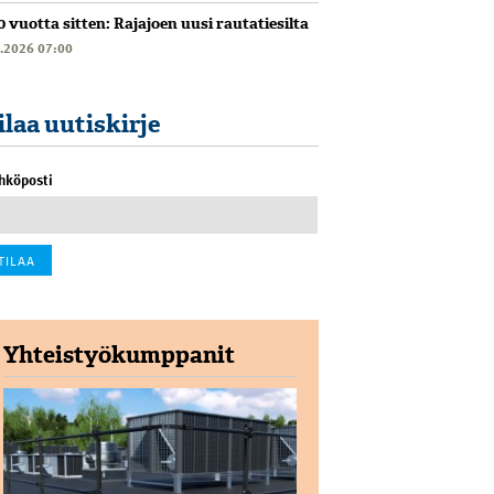
0 vuotta sitten: Rajajoen uusi rautatiesilta
6.2026 07:00
ilaa uutiskirje
hköposti
Yhteistyökumppanit