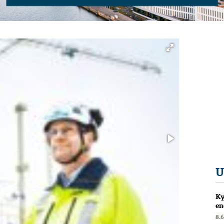
U
Ky
en
8.