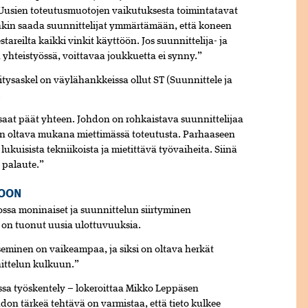
u. Uusien toteutusmuotojen vaikutuksesta toimintatavat
kin saada suunnittelijat ymmärtämään, että koneen
areilta kaikki vinkit käyttöön. Jos suunnittelija- ja
ä yhteistyössä, voittavaa joukkuetta ei synny.”
itysaskel on väylähankkeissa ollut ST (Suunnittele ja
.
isaat päät yhteen. Johdon on rohkaistava suunnittelijaa
on oltava mukana miettimässä toteutusta. Parhaaseen
ukuisista tekniikoista ja mietittävä työvaiheita. Siinä
 palaute.”
TOON
ossa moninaiset ja suunnittelun siirtyminen
i on tuonut uusia ulottuvuuksia.
eminen on vaikeampaa, ja siksi on oltava herkät
nittelun kulkuun.”
oissa työskentely – lokeroittaa Mikko Leppäsen
on tärkeä tehtävä on varmistaa, että tieto kulkee