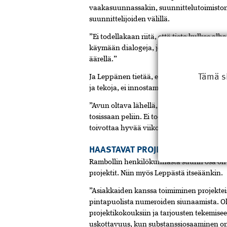
vaakasuunnassakin, suunnittelutoimiston 
suunnittelijoiden välillä.
”Ei todellakaan riitä, että tieto kulkee al
käymään dialogeja, jotta tieto olisi pare
äärellä.”
Tämä s
Ja Leppänen tietää, että innostuminen ei sy
ja tekoja, ei innostaminen pitkälle vie. Po
”Avun oltava lähellä, ja kun sitä tarjoat, s
tosissaan peliin. Ei todellakaan riitä, että
toivottaa hyvää viikonloppua!”
HAASTAVAT PROJEKTIT INNOSTAVA
Rambollin henkilökunnasta suurin osa on k
projektit. Niin myös Leppästä itseäänkin.
”Asiakkaiden kanssa toimiminen projekteis
pintapuolista numeroiden siunaamista. Ol
projektikokouksiin ja tarjousten tekemisee
uskottavuus, kun substanssiosaaminen o