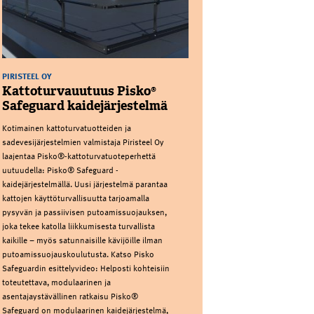
PIRISTEEL OY
Kattoturvauutuus Pisko®
Safeguard kaidejärjestelmä
Kotimainen kattoturvatuotteiden ja
sadevesijärjestelmien valmistaja Piristeel Oy
laajentaa Pisko®-kattoturvatuoteperhettä
uutuudella: Pisko® Safeguard -
kaidejärjestelmällä. Uusi järjestelmä parantaa
kattojen käyttöturvallisuutta tarjoamalla
pysyvän ja passiivisen putoamissuojauksen,
joka tekee katolla liikkumisesta turvallista
kaikille – myös satunnaisille kävijöille ilman
putoamissuojauskoulutusta. Katso Pisko
Safeguardin esittelyvideo: Helposti kohteisiin
toteutettava, modulaarinen ja
asentajaystävällinen ratkaisu Pisko®
Safeguard on modulaarinen kaidejärjestelmä,