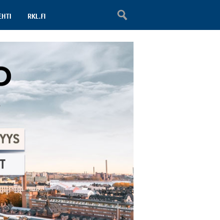
EHTI
RKL.FI