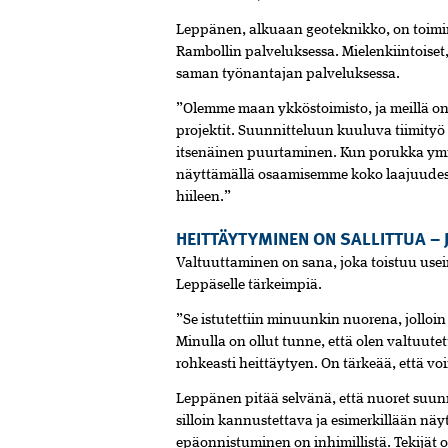
Leppänen, alkuaan geoteknikko, on toim
Rambollin palveluksessa. Mielenkiintoiset,
saman työnantajan palveluksessa.
”Olemme maan ykköstoimisto, ja meillä on
projektit. Suunnitteluun kuuluva tiimity
itsenäinen puurtaminen. Kun porukka ymm
näyttämällä osaamisemme koko laajuudes
hiileen.”
HEITTÄYTYMINEN ON SALLITTUA – 
Valtuuttaminen on sana, joka toistuu usei
Leppäselle tärkeimpiä.
”Se istutettiin minuunkin nuorena, jolloin
Minulla on ollut tunne, että olen valtuutet
rohkeasti heittäytyen. On tärkeää, että v
Leppänen pitää selvänä, että nuoret suunn
silloin kannustettava ja esimerkillään näy
epäonnistuminen on inhimillistä. Tekijät 