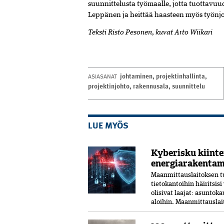
suunnittelusta työmaalle, jotta tuottavu
Leppänen ja heittää haasteen myös työnjo
Teksti Risto Pesonen, kuvat Arto Wiikari
johtaminen
,
projektinhallinta
,
ASIASANAT
projektinjohto
,
rakennusala
,
suunnittelu
LUE MYÖS
Kyberisku kiintei
energiarakentam
Maanmittauslaitoksen tu
tietokantoihin häiritsis
olisivat laajat: asunto
aloihin. Maanmittauslai