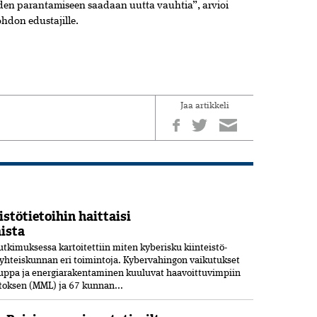
uden parantamiseen saadaan uutta vauhtia”, arvioi
hdon edustajille.
Jaa artikkeli
stötietoihin haittaisi
ista
tkimuksessa kartoitettiin miten kyberisku kiinteistö­
i yhteiskunnan eri toimintoja. Kyber­vahingon vaikutukset
kauppa ja energia­rakentaminen kuuluvat haavoittuvimpiin
toksen (MML) ja 67 kunnan...