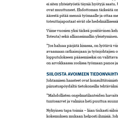
ei siten yhteistyöstä täysiä hyötyjä saat
ovat muuttuneet. Ehdottoman tärkeätä on
äärestä pitää mennä työmaalle ja ottaa mest
toteuttajaportaat eivät ole hedelmällisess
Viime vuosien yksi tärkeä positiivinen keh
Toteuta) sekä allianssimallin yleistyminen
”Jos haluaa pärjätä kisassa, on lyötävä vi
avaamaan ratkaisujaan ja työnjohtajien 
lopputulokseen pääsemiseksi on valittava l
on arvokkaassa roolissa työmaan panos ja
SIILOISTA AVOIMEEN TIEDONVAIH
Johtamisen haasteet ovat konsulttitoimist
piirustuspöydältä tietokoneilla tehtäväks
”Mahdollisten ongelmatilanteiden havaits
tuntosarvet ja valmius heti puuttua suun
Nykyinen tapa toimia – liian tiukasti siil
kokemuksen mukaan helposti ihmisiä. Johd