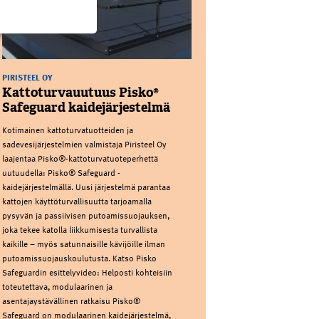
PIRISTEEL OY
Kattoturvauutuus Pisko®
Safeguard kaidejärjestelmä
Kotimainen kattoturvatuotteiden ja
sadevesijärjestelmien valmistaja Piristeel Oy
laajentaa Pisko®-kattoturvatuoteperhettä
uutuudella: Pisko® Safeguard -
kaidejärjestelmällä. Uusi järjestelmä parantaa
kattojen käyttöturvallisuutta tarjoamalla
pysyvän ja passiivisen putoamissuojauksen,
joka tekee katolla liikkumisesta turvallista
kaikille – myös satunnaisille kävijöille ilman
putoamissuojauskoulutusta. Katso Pisko
Safeguardin esittelyvideo: Helposti kohteisiin
toteutettava, modulaarinen ja
asentajaystävällinen ratkaisu Pisko®
Safeguard on modulaarinen kaidejärjestelmä,