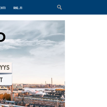
EHTI
RKL.FI