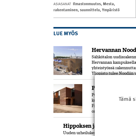
Ilmastonmuutos
,
Mesta
,
ASIASANAT
rakentaminen
,
suunnittelu
,
Ympäristö
LUE MYÖS
Hervannan Noodi
Sähkötalon uudisrakenn
Hervannan kampuksella.
yhteistyössä rakennutta
Yliopisto tulee Noodiin
Pori sai uuden k
Puu on merkittävässä ro
Tämä s
kulmaan viime vuoden l
Fiinissä. Rakennuskokon
on käytetty puuta ja pal
Hippoksen jäähallit kahtee
Uuden urheilukeskuksen rakennustyöt o