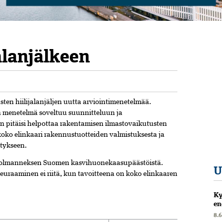
alanjälkeen
sten hiilijalanjäljen uutta arviointimenetelmää.
en menetelmä soveltuu suunnitteluun ja
 pitäisi helpottaa rakentamisen ilmastovaikutusten
oko elinkaari rakennustuotteiden valmistuksesta ja
ätykseen.
 kolmanneksen Suomen kasvihuonekaasupäästöistä.
U
uraaminen ei riitä, kun tavoitteena on koko elinkaaren
Ky
en
8.