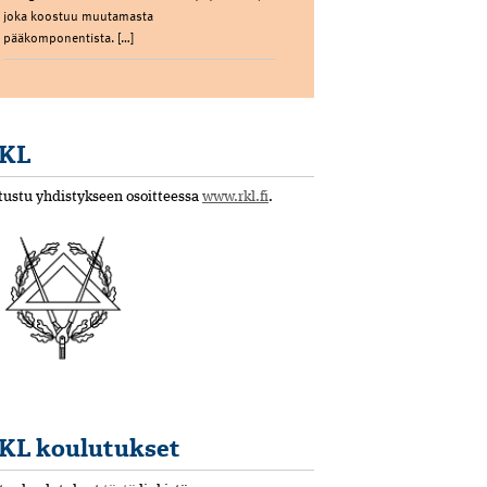
joka koostuu muutamasta
pääkomponentista. […]
KL
tustu yhdistykseen osoitteessa
www.rkl.fi
.
KL koulutukset