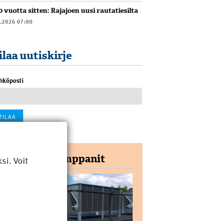
0 vuotta sitten: Rajajoen uusi rautatiesilta
6.2026 07:00
ilaa uutiskirje
hköposti
Yhteistyökumppanit
i. Voit