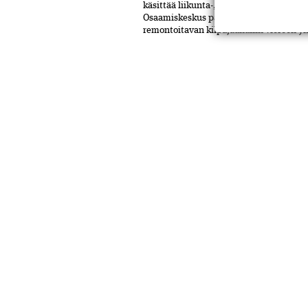
käsittää liikunta-, osaamis- ja jääurhei
Osaamiskeskus palvelee tutkimusta ja 
remontoitavan kilpajäähallin viereen y