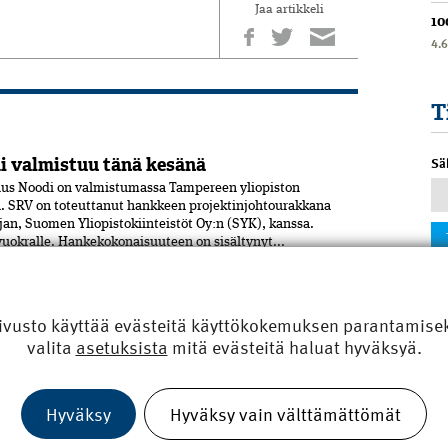
Jaa artikkeli
10
4.
T
 valmistuu tänä kesänä
Sä
us Noodi on valmistumassa Tampereen yliopiston
 SRV on toteuttanut hankkeen projektinjohtourakkana
jan, Suomen Yliopistokiinteistöt Oy:n (SYK), kanssa.
 vuokralle. Hankekokonaisuuteen on sisältynyt...
ulttuuritalon
olissa Porin keskustaan Eteläpuiston ja Mikonkadun
ivusto käyttää evästeitä käyttökokemuksen parantamiseks
opussa valmistuneessa moni­toimitalossa, Kulturhuset
valita
asetuksista
mitä evästeitä haluat hyväksyä.
aisuuden laajennusosa on tehty CLT-levyistä. Julkisivuissa
jon tiiltä. Uudisrakennuksen on...
Hyväksy
Hyväksy vain välttämättömät
n kerrokseen
vat vauhdissa Jyväskylässä. Hipposkeskus