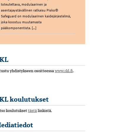
toteutettava, modulaarinen ja
asentajaystävällinen ratkaisu Pisko®
Safeguard on modulaarinen kaidejärjestelmä,
joka koostuu muutamasta
pääkomponentista. […]
KL
tustu yhdistykseen osoitteessa
www.rkl.fi
.
KL koulutukset
tso koulutukset
tästä
linkistä.
ediatiedot