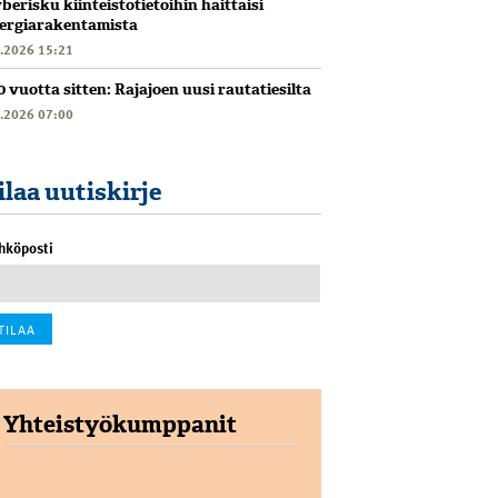
berisku kiinteistötietoihin haittaisi
ergiarakentamista
6.2026 15:21
0 vuotta sitten: Rajajoen uusi rautatiesilta
6.2026 07:00
ilaa uutiskirje
hköposti
Yhteistyökumppanit