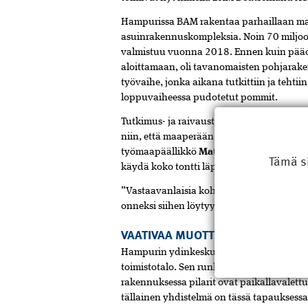
Hampurissa BAM rakentaa parhaillaan massi
asuinrakennuskompleksia. Noin 70 miljo
valmistuu vuonna 2018. Ennen kuin pääos
aloittamaan, oli tavanomaisten pohjaraken
työvaihe, jonka aikana tutkittiin ja tehti
loppuvaiheessa pudotetut pommit.
Tutkimus- ja raivaustöistä vastasi tähän 
niin, että maaperään kairattiin neljän met
työmaapäällikkö
Matthias Heidrichin
muk
Tämä s
käydä koko tontti läpi reikiin sijoitettuje
”Vastaavanlaisia kohteita on Hampurissa su
onneksi siihen löytyy osaavia tekijöitä”, H
VAATIVAA MUOTTITEKNIIKKAA
Hampurin ydinkeskustaan nousevan Älyko
toimistotalo. Sen runko on kauttaaltaan pa
rakennuksessa pilarit ovat paikallavalettu
tällainen yhdistelmä on tässä tapauksess