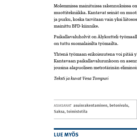
Molemmissa mainituissa rakennuksissa on 
muottitekniikka. Kantavat seinät on muoti
ja purku, koska tarvitaan vain yksi liitos
mainittu BFD-kiinnike.
Paikallavaluholvit on Älykortteli-työmaal
on tuttu suomalaisilta työmailta.
Yhtenä työmaan erikoisuutena voi pitää y
Kantavaan paikallavalurunkoon on asenne
jousina alapuolisen metrotärinän eliminoi
Teksti ja kuvat Vesa Tompuri
asuinrakentaminen
,
betonivalu
,
ASIASANAT
Saksa
,
toimistotila
LUE MYÖS