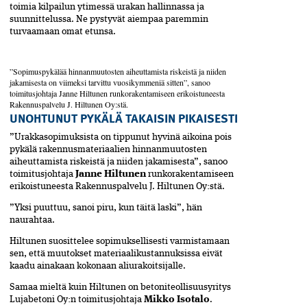
toimia kilpailun ytimessä urakan hallinnassa ja
suunnittelussa. Ne pystyvät aiempaa paremmin
turvaamaan omat etunsa.
”Sopimuspykälää hinnanmuutosten aiheuttamista riskeistä ja niiden
jakamisesta on viimeksi tarvittu vuosikymmeniä sitten”, sanoo
toimitusjohtaja Janne Hiltunen runkorakentamiseen erikoistuneesta
Rakennuspalvelu J. Hiltunen Oy:stä.
UNOHTUNUT PYKÄLÄ TAKAISIN PIKAISESTI
”Urakkasopimuksista on tippunut hyvinä aikoina pois
pykälä rakennusmateriaalien hinnanmuutosten
aiheuttamista riskeistä ja niiden jakamisesta”, sanoo
toimitusjohtaja
Janne Hiltunen
runkorakentamiseen
erikoistuneesta Rakennuspalvelu J. Hiltunen Oy:stä.
”Yksi puuttuu, sanoi piru, kun täitä laski”, hän
naurahtaa.
Hiltunen suosittelee sopimuksellisesti varmistamaan
sen, että muutokset materiaalikustannuksissa eivät
kaadu ainakaan kokonaan aliurakoitsijalle.
Samaa mieltä kuin Hiltunen on betoniteollisuusyritys
Lujabetoni Oy:n toimitusjohtaja
Mikko Isotalo
.