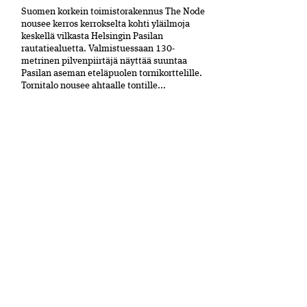
Suomen korkein toimistorakennus The Node
nousee kerros kerrokselta kohti yläilmoja
keskellä vilkasta Helsingin Pasilan
rautatiealuetta. Valmistuessaan 130-
metrinen pilvenpiirtäjä näyttää suuntaa
Pasilan aseman eteläpuolen tornikorttelille.
Tornitalo nousee ahtaalle tontille...