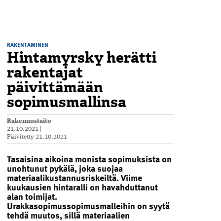
RAKENTAMINEN
Hintamyrsky herätti
rakentajat
päivittämään
sopimusmallinsa
Rakennustaito
21.10.2021
|
Päivitetty
21.10.2021
Tasaisina aikoina monista sopimuksista on
unohtunut pykälä, joka suojaa
materiaalikustannusriskeiltä. Viime
kuukausien hintaralli on havahduttanut
alan toimijat.
Urakkasopimussopimusmalleihin on syytä
tehdä muutos, sillä materiaalien