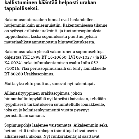
kallistuminen kääntää helposti urakan
tappiolliseksi.
Rakennusmateriaalien hinnat ovat heilahdelleet
hurjemmin kuin miesmuistiin. Rakentamisessa tilanne
on syössyt erilaisia urakointi- ja tuotantosopimuksia
tappiollisiksi, koska sopimuksista puuttuu pykälä
materiaalikustannusnousun hintavaikutuksesta.
Rakennusurakan yleisiä vakiintuneita sopimusehtoja
ohjeistaa YSE 1998 RT 16-10660, LVI 03-10277 ja KH-
X4-00241 sekä infrarakentamisen osalta Infra 052-
710016. Yksi perussopimusmalli on tehty lomakkeelle
RT 80260 Urakkasopimus.
Mutta yksi ehto puuttuu, sanovat nyt rakentajat.
Allianssityyppinen urakkasopimus, johon
hinnanhallintapykäliä nyt kipeästi kaivataan, tehdään
tyypillisesti tarkoitukseen suunnitellulle lomakkeelle,
joka on jo kolmisenkymmentä vuotta pysynyt
perustaltaan samana.
Sopimuspohja laajenee väistämättä. Aikaisemmin sekä
betoni- että teräsrunkojen toimittajat olivat usein
alliansseista ulkona. Nyt runkorakentajat saattavat