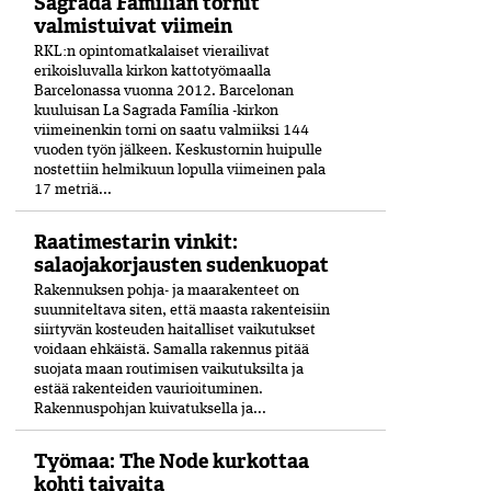
Sagrada Familian tornit
valmistuivat viimein
RKL:n opintomatkalaiset vierailivat
erikoisluvalla kirkon kattotyömaalla
Barcelonassa vuonna 2012. Barcelonan
kuuluisan La Sagrada Família -kirkon
viimeinenkin torni on saatu valmiiksi­ 144
vuoden työn jälkeen. Keskustornin huipulle
nostettiin helmikuun lopulla viimeinen pala
17 metriä...
Raatimestarin vinkit:
salaojakorjausten sudenkuopat
Rakennuksen pohja- ja maarakenteet on
suunniteltava siten, että maasta rakenteisiin
siirtyvän kosteuden haitalliset vaikutukset
voidaan ehkäistä. Samalla rakennus pitää
suojata maan routimisen vaikutuksilta ja
estää rakenteiden vaurioituminen.
Rakennuspohjan kuivatuksella ja...
Työmaa: The Node kurkottaa
kohti taivaita