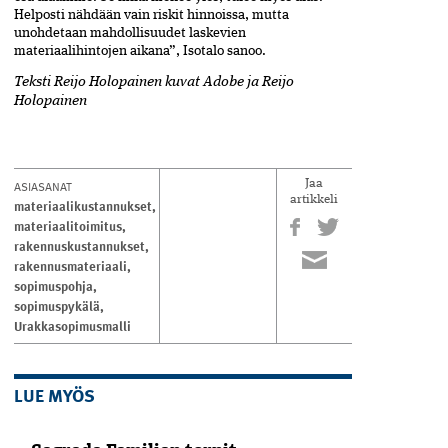
Helposti nähdään vain riskit hinnoissa, mutta
unohdetaan mahdollisuudet laskevien
materiaalihintojen aikana”, Isotalo sanoo.
Teksti Reijo Holopainen kuvat Adobe ja Reijo
Holopainen
ASIASANAT
Jaa
artikkeli
materiaalikustannukset
,
materiaalitoimitus
,
rakennuskustannukset
,
rakennusmateriaali
,
sopimuspohja
,
sopimuspykälä
,
Urakkasopimusmalli
LUE MYÖS