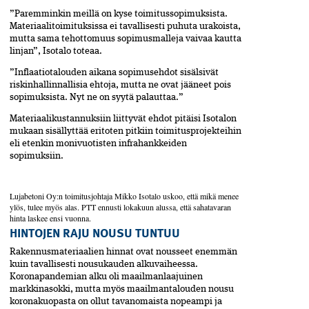
”Paremminkin meillä on kyse toimitussopimuksista.
Materiaalitoimituksissa ei tavallisesti puhuta urakoista,
mutta sama tehottomuus sopimusmalleja vaivaa kautta
linjan”, Isotalo toteaa.
”Inflaatiotalouden aikana sopimusehdot sisälsivät
riskinhallinnallisia ehtoja, mutta ne ovat jääneet pois
sopimuksista. Nyt ne on syytä palauttaa.”
Materiaalikustannuksiin liittyvät ehdot pitäisi Isotalon
mukaan sisällyttää eritoten pitkiin toimitusprojekteihin
eli etenkin monivuotisten infrahankkeiden
sopimuksiin.
Lujabetoni Oy:n toimitusjohtaja Mikko Isotalo uskoo, että mikä menee
ylös, tulee myös alas. PTT ennusti lokakuun alussa, että sahatavaran
hinta laskee ensi vuonna.
HINTOJEN RAJU NOUSU TUNTUU
Rakennusmateriaalien hinnat ovat nousseet enemmän
kuin tavallisesti nousukauden alkuvaiheessa.
Koronapandemian alku oli maailmanlaajuinen
markkinasokki, mutta myös maailmantalouden nousu
koronakuopasta on ollut tavanomaista nopeampi ja