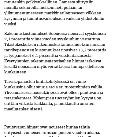
muutenkin poikkeuksellinen. Lamasta siirryttiin
monilla sektoreilla melkein heti pulaan tai
ylikuumentuneeseen markkinatilanteeseen vilkkaan
kysynnän ja toimitusvaikeuksien vaikean yhdistelmän
vuoksi.
Rakennuskustannukset Suomessa nousivat syyskuussa
9,3 prosenttia viime vuoden syyskuuhun verrattuna.
Tilastokeskuksen rakennuskustannusindeksin mukaan
tarvikepanosten kustannukset nousivat 13,2 prosenttia
ja työpanokset 6,1 prosenttia vuodentakaisesta.
Kysytyimpien rakennusmateriaalien hinnat jatkoivat
kesällä nousuaan myös verrattaessa hintoja edelliseen
kuukauteen.
Tarvikepanosten hintakehityksessä on viime
kuukausina ollut suuria eroja eri tuoteryhmien välillä.
Ylivoimaisessa nousukärjessä ovat olleet puutavara ja
teräsrakenteet. Molempien tuoteryhmien kysyntä on
erittäin vilkasta kaikkialla, ja niukkuutta on siten
maailmanlaajuisesti.
Puutavaran hinnat ovat nousseet hurjaa tahtia
erityisesti viimeisen runsaan puolen vuoden aikana.