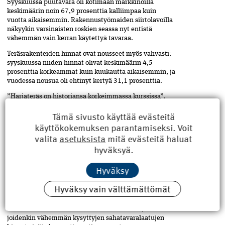
Syyskuussa puutavara oli kotimaan markkinoilla
keskimäärin noin 67,9 prosenttia kalliimpaa kuin
vuotta aikaisemmin. Rakennustyömaiden siirtolavoilla
näkyykin varsinaisten roskien seassa nyt entistä
vähemmän vain kerran käytettyä tavaraa.
Teräsrakenteiden hinnat ovat nousseet myös vahvasti:
syyskuussa niiden hinnat olivat keskimäärin 4,5
prosenttia korkeammat kuin kuukautta aikaisemmin, ja
vuodessa nousua oli ehtinyt kertyä 31,1 prosenttia.
”Harjateräs on historiansa korkeimmassa kurssissa”,
Lujabetonin Isotalo muistuttaa.
Tämä sivusto käyttää evästeitä
Rakennusmateriaalien hintojen nousu kotimaan
käyttökokemuksen parantamiseksi. Voit
markkinoilla heijastaa tietysti myös kovaa kysyntää
valita
asetuksista
mitä evästeitä haluat
maailmanmarkkinoilla. Pellervon taloudellisen
hyväksyä.
tutkimuslaitoksen (PTT):n mukaan sahatavaran
vientihintojen hintapiikki tammi–heinäkuussa 2021 oli
niin poikkeuksellinen, että vastaavaa ei ole nähty sitten
Hyväksy
1970-luvun öljykriisin vuosien.
Hyväksy vain välttämättömät
PTT:n metsäekonomisti
Matti Valonen
muistuttaa,
että keskiarvoja laskevat tilastoindeksit vääristävät
kuvaa kurantin rakennussahatavan hinnasta, koska
joidenkin vähemmän kysyttyjen sahatavaralaatujen