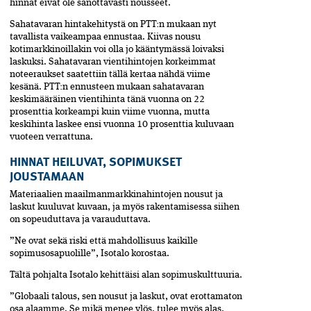
hinnat eivät ole sanottavasti nousseet.
Sahatavaran hintakehitystä on PTT:n mukaan nyt
tavallista vaikeampaa ennustaa. Kiivas nousu
kotimarkkinoillakin voi olla jo kääntymässä loivaksi
laskuksi. Sahatavaran vientihintojen korkeimmat
noteeraukset saatettiin tällä kertaa nähdä viime
kesänä. PTT:n ennusteen mukaan sahatavaran
keskimääräinen vientihinta tänä vuonna on 22
prosenttia korkeampi kuin viime vuonna, mutta
keskihinta laskee ensi vuonna 10 prosenttia kuluvaan
vuoteen verrattuna.
HINNAT HEILUVAT, SOPIMUKSET
JOUSTAMAAN
Materiaalien maailmanmarkkinahintojen nousut ja
laskut kuuluvat kuvaan, ja myös rakentamisessa siihen
on sopeuduttava ja varauduttava.
”Ne ovat sekä riski että mahdollisuus kaikille
sopimusosapuolille”, Isotalo korostaa.
Tältä pohjalta Isotalo kehittäisi alan sopimuskulttuuria.
”Globaali talous, sen nousut ja laskut, ovat erottamaton
osa alaamme. Se mikä menee ylös, tulee myös alas.