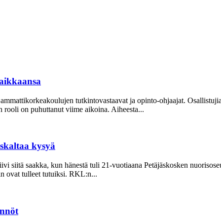
aikkaansa
mattikorkeakoulujen tutkintovastaavat ja opinto-ohjaajat. Osallistuj
oli on puhuttanut viime ­aikoina. ­Aiheesta...
uskaltaa kysyä
ivi siitä saakka, kun hänestä tuli 21-vuo­tiaana Petäjäskosken nuoriso­s
ovat tulleet tutuiksi. RKL:n...
ännöt