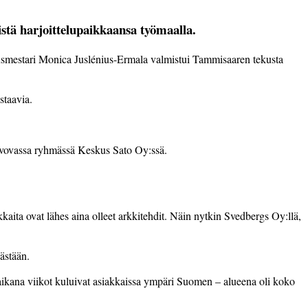
stä harjoittelupaikkaansa työmaalla.
nnusmestari Monica Juslénius-Ermala valmistui Tammisaaren tekusta
staavia.
 valvovassa ryhmässä Keskus Sato Oy:ssä.
aita ovat lähes aina olleet arkkitehdit. Näin nytkin Svedbergs Oy:llä,
västään.
n aikana viikot kuluivat asiakkaissa ympäri Suomen – alueena oli koko