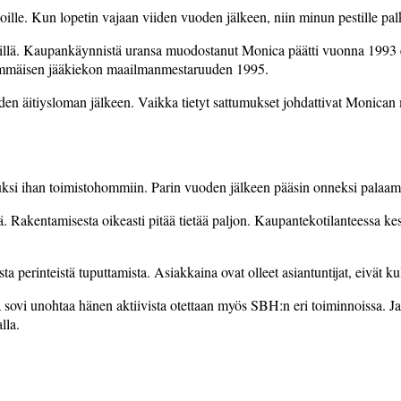
lijoille. Kun lopetin vajaan viiden vuoden jälkeen, niin minun pestille 
 välillä. Kaupankäynnistä uransa muodostanut Monica päätti vuonna 199
immäisen jääkiekon maailmanmestaruuden 1995.
oden äitiysloman jälkeen. Vaikka tietyt sattumukset johdattivat Monic
luksi ihan toimistohommiin. Parin vuoden jälkeen pääsin onneksi palaam
 Rakentamisesta oikeasti pitää tietää paljon. Kaupantekotilanteessa kes
perinteistä tuputtamista. Asiakkaina ovat olleet asiantuntijat, eivät kul
 sovi unohtaa hänen aktiivista otettaan myös SBH:n eri toiminnoissa. J
lla.