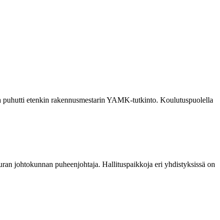
ia puhutti etenkin rakennusmestarin YAMK-tutkinto. Koulutuspuolella
euran johtokunnan puheenjohtaja. Hallituspaikkoja eri yhdistyksissä on