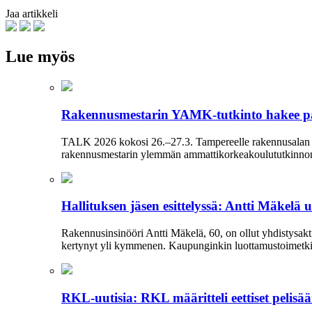
Jaa artikkeli
Lue myös
Rakennusmestarin YAMK-tutkinto hakee p
TALK 2026 kokosi 26.–27.3. Tampereelle rakennusalan am
rakennusmestarin ylemmän ammattikorkeakoulututkinnon ro
Hallituksen jäsen esittelyssä: Antti Mäkelä 
Rakennusinsinööri Antti Mäkelä, 60, on ollut yhdistysakti
kertynyt yli kymmenen. Kaupunginkin luottamustoimetkin 
RKL-uutisia: RKL määritteli eettiset pelisä