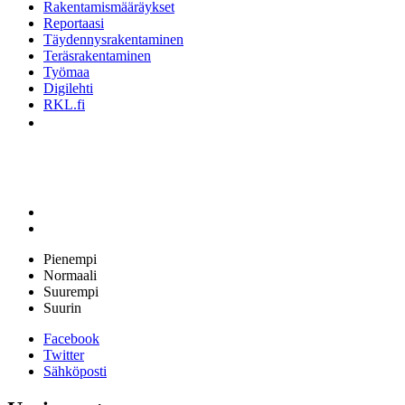
Rakentamismääräykset
Reportaasi
Täydennysrakentaminen
Teräsrakentaminen
Työmaa
Digilehti
RKL.fi
Pienempi
Normaali
Suurempi
Suurin
Facebook
Twitter
Sähköposti