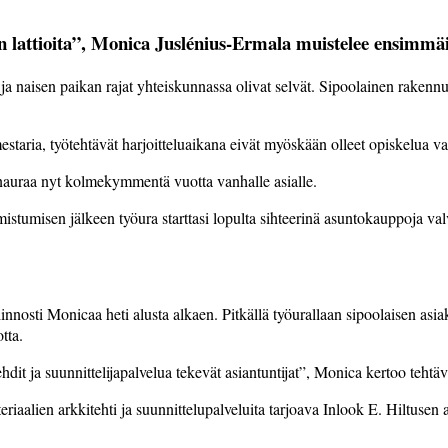
an lattioita”, Monica Juslénius-Ermala muistelee ensimmäi
ja naisen paikan rajat yhteiskunnassa olivat selvät. Sipoolainen rake
estaria, työtehtävät harjoitteluaikana eivät myöskään olleet opiskelua va
nauraa nyt kolmekymmentä vuotta vanhalle asialle.
Valmistumisen jälkeen työura starttasi lopulta sihteerinä asuntokauppoja
sti Monicaa heti alusta alkaen. Pitkällä työurallaan sipoolaisen asiakk
tta.
hdit ja suunnittelijapalvelua tekevät asiantuntijat”, Monica kertoo tehtä
riaalien arkkitehti ja suunnittelupalveluita tarjoava Inlook E. Hiltuse