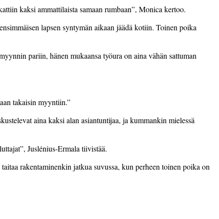
palkattiin kaksi ammattilaista samaan rumbaan”, Monica kertoo.
3 ensimmäisen lapsen syntymän aikaan jäädä kotiin. Toinen poika
an myynnin pariin, hänen mukaansa työura on aina vähän sattuman
aan takaisin myyntiin.”
kustelevat aina kaksi alan asiantuntijaa, ja kummankin mielessä
uttajat”, Juslénius-Ermala tiivistää.
a taitaa rakentaminenkin jatkua suvussa, kun perheen toinen poika on