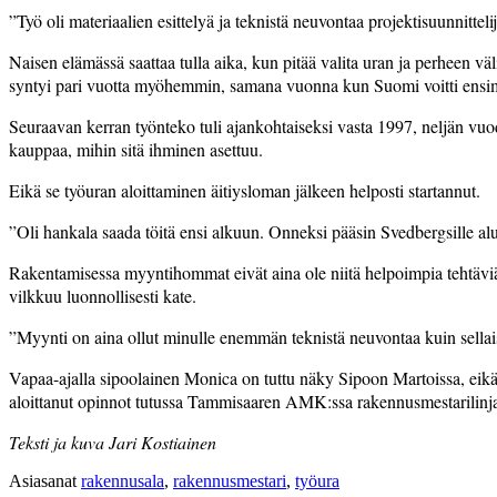
”Työ oli materiaalien esittelyä ja teknistä neuvontaa projektisuunnitte
Naisen elämässä saattaa tulla aika, kun pitää valita uran ja perheen
syntyi pari vuotta myöhemmin, samana vuonna kun Suomi voitti ens
Seuraavan kerran työnteko tuli ajankohtaiseksi vasta 1997, neljän vu
kauppaa, mihin sitä ihminen asettuu.
Eikä se työuran aloittaminen äitiysloman jälkeen helposti startannut.
”Oli hankala saada töitä ensi alkuun. Onneksi pääsin Svedbergsille a
Rakentamisessa myyntihommat eivät aina ole niitä helpoimpia tehtäviä.
vilkkuu luonnollisesti kate.
”Myynti on aina ollut minulle enemmän teknistä neuvontaa kuin sellaista 
Vapaa-ajalla sipoolainen Monica on tuttu näky Sipoon Martoissa, eikä
aloittanut opinnot tutussa Tammisaaren AMK:ssa rakennusmestarilinja
Teksti ja kuva Jari Kostiainen
Asiasanat
rakennusala
,
rakennusmestari
,
työura