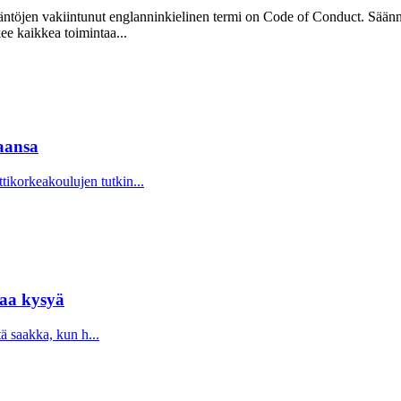
Sääntöjen vakiintunut englanninkielinen termi on Code of Conduct. Säänn
kee kaikkea toimintaa...
aansa
korkeakoulujen tutkin...
taa kysyä
tä saakka, kun h...