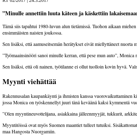
RT 02/2017
|
24.3.2017
”Minulle annettiin luuta käteen ja käskettiin lakaisema
T
ämä siis tapahtui 1980-luvun alun tietämissä. Tuohon aikaan miehen 
ensimmäisten naisten joukossa.
Sen lisäksi, että aamuseitsemän herätykset eivät miellyttäneet nuorta m
”Työmaainsinööri sanoi minulle kerran, että pese mun auto”, Monica 
Sen lisäksi, että oli nainen, työtilanne ei ollut tuolloin kovin hyvä. 
Myynti viehättää
Rakennusalan kaupankäynti ja ihmisten kanssa vuorovaikuttaminen kiinno
jossa Monica on työskennellyt juuri tänä keväänä kaksi kymmentä vuo
”Olen myyntineuvottelijana, asiakkaina jälleenmyyjät, tukkurit, arkkite
Myyntitöissä ovat myös Suomen maantiet tulleet tutuiksi. Sisäkattomate
maa Hangosta Nuorgamiin.