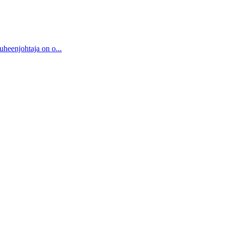
uheenjohtaja on o...