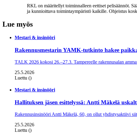
RKL on määritellyt toiminnalleen eettiset peli­säännöt. 
ja kun­nioittava toimintaympäristö kaikille. Ohjeistus kos
Lue myös
Mestari & insinööri
Rakennusmestarin YAMK-tutkinto hakee paikk
TALK 2026 kokosi 26.–27.3. Tampereelle rakennusalan ammatti
25.5.2026
Luettu ()
Mestari & insinööri
Hallituksen jäsen esittelyssä: Antti Mäkelä uskal
Rakennusinsinööri Antti Mäkelä, 60, on ollut yhdistysaktiivi sii
25.5.2026
Luettu ()