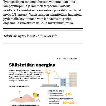
Työmaatilojen sähkönkulutusta vähennetään ilma­
lämpö­pumpuilla ja lämmön tarpeenmukaisella
säädöllä. Lämmityksen seurantaan ja säätöön auttavat
myös ­IoT‑anturit. Valaistukseen kiinnitetään huomiota
pyrkimällä käyttämään vain led-valaisimia sekä
ohjaamalla valaistusta kello- ja liiketunnistimilla.
Teksti Ari Rytsy kuvat Tomi Nuotsalo