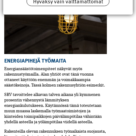
Hyväksy vain välttämättömät
ENERGIAPIHEJÄ TYÖMAITA
Energiansäästötoimenpiteet näkyvät myös
rakennustyömailla. Alan yhtiöt ovat tänä vuonna
ottaneet käyttöön enemmän ja voimakkaampia
säästökeinoja. Tässä kolmen rakennusyhtiön esimerkit.
SRV tavoittelee alkavan talven aikana yli kymmenen
prosentin vähennystä lämmityksen
energiankulutukseen. Käytännössä tämä toteutetaan
muun muassa laskemalla työmaatoimistojen ja
kiinteiden toimipaikkojen päivälämpötilaa vähintään
yhdellä asteella ja yölämpötilaa viidellä asteella.
Rakenteilla olevan rakennuksen työnaikaista suojaus­ta,