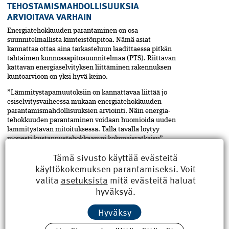
TEHOSTAMISMAHDOLLISUUKSIA
ARVIOITAVA VARHAIN
Energiatehokkuuden parantaminen on osa
suunnitelmallista kiinteistönpitoa. Nämä asiat
kannattaa ottaa aina tarkasteluun laadittaessa pitkän
tähtäimen kunnossapitosuunnitelmaa (PTS). Riittävän
kattavan energiaselvityksen liittäminen rakennuksen
kunto­arvioon on yksi hyvä keino.
”Lämmitystapamuutoksiin on kannattavaa liittää jo
esiselvitysvaiheessa mukaan energiatehokkuuden
parantamismahdollisuuksien arviointi. Näin energia­
tehokkuuden parantaminen voidaan huomioida ­uuden
lämmitystavan mitoituksessa. Tällä tavalla löytyy
monesti kustannustehokkaampi kokonaisratkaisu”,
opastaa asuinrakennusten energiatehokkuuden
Tämä sivusto käyttää evästeitä
asiantuntija
Teemu Kettunen
Motiva Oy:stä.
käyttökokemuksen parantamiseksi. Voit
valita
asetuksista
mitä evästeitä haluat
hyväksyä.
Hyväksy