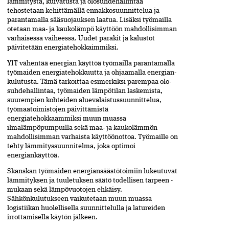
lämmitystä, kuivatusta ja olosuhdehallintaa
tehostetaan kehittämällä ennakkosuunnittelua ja
parantamalla sää­suojauksen laatua. Lisäksi työmailla
otetaan maa- ja kauko­lämpö käyttöön mahdollisimman
varhaisessa vaiheessa. Uudet parakit ja kalustot
päivitetään energia­tehokkaimmiksi.
YIT vähentää energian käyttöä työmailla parantamalla
työmaiden energiatehokkuutta ja ohjaamalla energian­
kulutusta. Tämä tarkoittaa esimerkiksi parempaa olo­
suhde­hallintaa, työmaiden lämpötilan laskemista,
suurempien kohteiden aluevalaistussuunnittelua,
työmaatoimistojen päivittämistä
energiatehokkaammiksi muun muassa
ilmalämpöpumpuilla sekä maa- ja kaukolämmön
mahdollisimman varhaista käyttöönottoa. Työmaille on
tehty lämmitys­suunnitelma, joka optimoi
energiankäyttöä.
Skanskan työmaiden energiansäästötoimiin lukeutuvat
lämmityksen ja tuuletuksen säätö todellisen tarpeen ­
mukaan sekä lämpövuotojen ehkäisy.
Sähkönkulutukseen vaikutetaan muun muassa
logistiikan huolellisella suunnittelulla ja latureiden
irrottamisella käytön jälkeen.