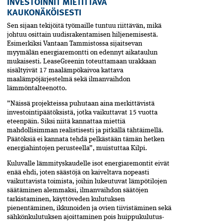
INVESTOINNIT MIETITTÄVÄ
KAUKONÄKÖISESTI
Sen sijaan tekijöitä työmaille tuntuu riittävän, ­mikä
johtuu osittain uudisrakentamisen hiljenemisestä.
Esimerkiksi Vantaan Tammistossa sijaitsevan
myymälän energiaremontti on edennyt aikataulun
mukaisesti. LeaseGreenin toteuttamaan urakkaan
sisältyivät 17 maalämpökaivoa kattava
maalämpöjärjestelmä ­sekä ilmanvaihdon
lämmöntalteenotto.
”Näissä projekteissa puhutaan aina merkittävistä
investointipäätöksistä, jotka vaikuttavat 15 vuotta
eteenpäin. Siksi niitä kannattaa miettiä
mahdollisimman realistisesti ja pitkällä tähtäimellä.
Päätöksiä ei kannata tehdä pelkästään tämän hetken
energiahintojen perusteella”, muistuttaa Kilpi.
Kuluvalle lämmityskaudelle isot energia­remontit eivät
enää ehdi, joten säästöjä on kaiveltava nopeas­ti
vaikuttavista toimista, joihin lukeutuvat lämpötilojen
säätäminen alemmaksi, ilmanvaihdon säätöjen
tarkistaminen, käyttöveden kulutuksen
pienentäminen, ­ikkunoiden ja ovien tiivistäminen sekä
sähkön­kulutuksen ajoittaminen pois huippukulutus­