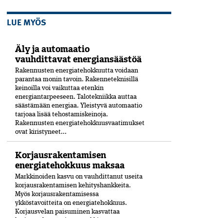
LUE MYÖS
Äly ja automaatio
vauhdittavat energiansäästöä
Rakennusten energiatehokkuutta voidaan
parantaa monin tavoin. Rakenneteknisillä
keinoilla voi vaikuttaa etenkin
energiantarpeeseen. Talotekniikka auttaa
säästämään energiaa. Yleistyvä automaatio
tarjoaa lisää tehostamiskeinoja.
Rakennusten energiatehokkuusvaatimukset
ovat kiristyneet...
Korjausrakentamisen
energiatehokkuus maksaa
Markkinoiden kasvu on vauhdittanut useita
korjausrakentamisen kehityshankkeita.
Myös korjausrakentamisessa
ykköstavoitteita on energiatehokkuus.
Korjausvelan paisuminen kasvattaa