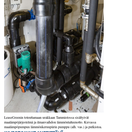
LeaseGreenin toteuttamaan urakkaan Tammistossa sisältyivät
maalämpöjärjestelmä ja ilmanvaihdon lämmöntalteenotto. Kuvassa
maalämpöpumpun lämmönkeruupiirin pumppu (alh. vas.) ja putkistoa.