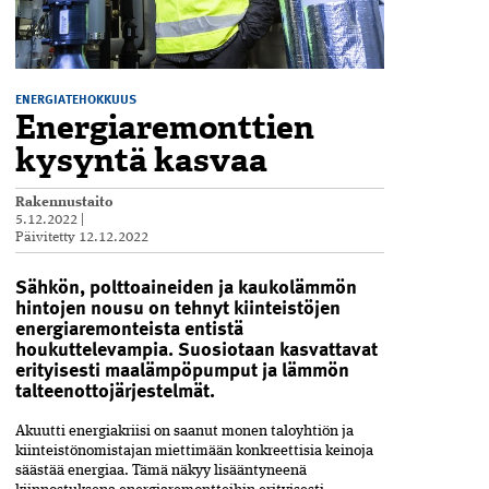
ENERGIATEHOKKUUS
Energia­remonttien
kysyntä kasvaa
Rakennustaito
5.12.2022
|
Päivitetty
12.12.2022
Sähkön, polttoaineiden ja kaukolämmön
hintojen nousu on tehnyt kiinteistöjen
energia­remonteista entistä
houkuttelevampia. Suosiotaan kasvattavat
erityisesti maa­lämpö­pumput ja lämmön
talteen­otto­järjestelmät.
Akuutti energiakriisi on saanut monen­ taloyhtiön ja
kiinteistönomistajan miettimään konkreettisia keinoja
säästää energiaa. Tämä näkyy lisääntyneenä