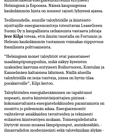
kiinnostuksena energiaremontteihin erityisesti
Helsingissä ja Espoossa. Näissä kaupungeissa
kaukolämmön hinta on noussut rajusti ­lyhyessä ajassa.
Teollisuudelle, suurille taloyhtiöille ja kiinteistö­
sijoittajille energiaremontteja toteuttavan LeaseGreen
Suomi Oy:n kaupallisista ratkaisuista ­vastaava johtaja
Jere Kilpi
toteaa, että ilmiön taustalla on Fortumin ja
Helenin kaukolämmön tuotannon voimakas riippuvuus
fossiilisista polttoaineista.
”Helsingissä monet taloyhtiöt ovat panostaneet
maalämpöpumppuihin, mikä näkyy kyseisten
urakoiden kasvuna erityisesti Roihuvuoren, Kontulan ja
Kannelmäen kaltaisissa lähiöissä. Näillä alueilla
taloyhtiöillä on isoja tontteja, joissa on hyvin tilaa
porakaivoille”, Kilpi kertoo.
Taloyhtiöiden energiaherääminen on tapahtunut
nopeasti, mutta kiinteistösijoittajien piirissä ­
kokonaisvaltaista energiatehokkuuden parantamista on
suosittu jo pidemmän aikaa. Energiaremontit
vaihtelevat asiakkaiden tavoitteiden ja teknisesti
erilaisten kiinteistöjen mukaan. Toimenpidelistalta
löytyvät muun muassa lämpöpumput, aurinkosähkö, ­
ilmanvaihdon modernisointi sekä talotekniikan älykäs ­