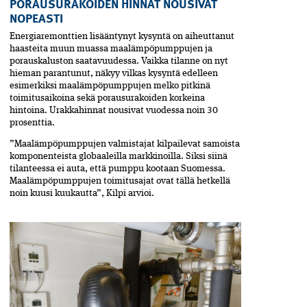
PORAUSURAKOIDEN HINNAT NOUSIVAT
NOPEASTI
Energiaremonttien lisääntynyt kysyntä on aiheuttanut
haasteita muun muassa maalämpöpumppujen ja
porauskaluston saatavuudessa. Vaikka tilanne on nyt
hieman parantunut, näkyy vilkas kysyntä edelleen
esimerkiksi maalämpöpumppujen melko pitkinä
toimitusaikoina sekä porausurakoiden korkeina
hintoina. Urakkahinnat nousivat vuodessa noin 30
prosenttia.
”Maalämpöpumppujen valmistajat kilpailevat samoista
komponenteista globaaleilla markkinoilla. Siksi siinä
tilanteessa ei auta, että pumppu kootaan ­Suomessa.
Maalämpöpumppujen toimitusajat ovat tällä hetkellä
noin kuusi kuukautta”, Kilpi arvioi.