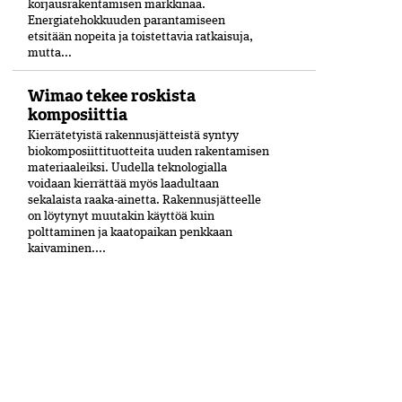
korjausrakentamisen markkinaa.
Energiatehokkuuden parantamiseen
etsitään nopeita ja toistettavia ratkaisuja,
mutta...
Wimao tekee roskista
komposiittia
Kierrätetyistä rakennusjätteistä syntyy
biokomposiittituotteita uuden rakentamisen
materiaaleiksi. Uudella teknologialla
voidaan kierrättää myös laadultaan
sekalaista raaka-ainetta. Rakennusjätteelle
on löytynyt muutakin käyttöä kuin
polttaminen ja kaatopaikan penkkaan
kaivaminen....