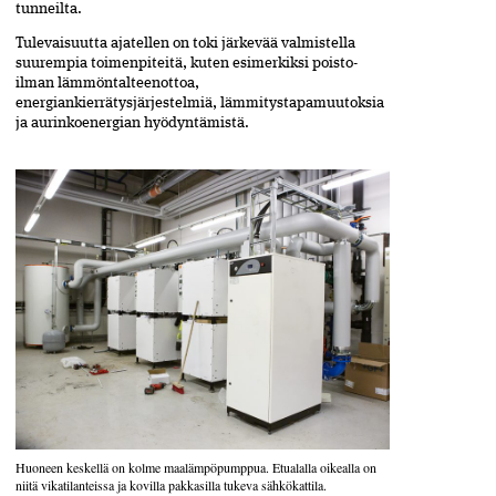
tunneilta.
Tulevaisuutta ajatellen on toki järkevää valmistella
suurempia toimenpiteitä, kuten esimerkiksi poisto­
ilman lämmöntalteenottoa,
energiankierrätysjärjestelmiä, lämmitystapamuutoksia
ja aurinkoenergian hyödyntämistä.
Huoneen keskellä on kolme maa­lämpö­pumppua. Etualalla oikealla on
niitä vikatilanteissa ja kovilla pakkasilla tukeva sähkö­kattila.