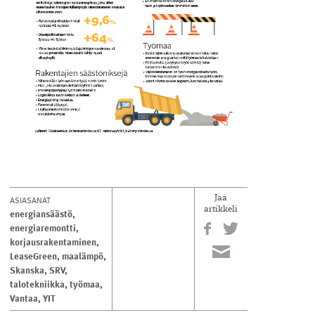
ASIASANAT
Jaa
artikkeli
energiansäästö
,
energiaremontti
,
korjausrakentaminen
,
LeaseGreen
,
maalämpö
,
Skanska
,
SRV
,
talotekniikka
,
työmaa
,
Vantaa
,
YIT