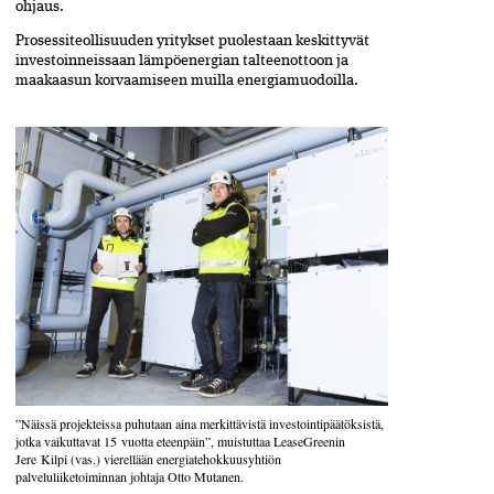
ohjaus.
Prosessiteollisuuden yritykset puolestaan keskittyvät
investoinneissaan lämpöenergian talteenottoon ja
maakaasun korvaamiseen muilla energiamuodoilla.
”Näissä projekteissa puhutaan aina merkittävistä investointipäätöksistä,
jotka vaikuttavat 15 vuotta eteenpäin”, muistuttaa LeaseGreenin
Jere Kilpi (vas.) vierellään energia­­tehokkuusyhtiön
palveluliiketoiminnan johtaja Otto Mutanen.