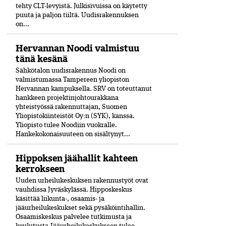
tehty CLT-levyistä. Julkisivuissa on käytetty
puuta ja paljon tiiltä. Uudisrakennuksen
on...
Hervannan Noodi valmistuu
tänä kesänä
Sähkötalon uudisrakennus Noodi on
valmistumassa Tampereen yliopiston
Hervannan kampuksella. SRV on toteuttanut
hankkeen projektinjohtourakkana
yhteistyössä rakennuttajan, Suomen
Yliopistokiinteistöt Oy:n (SYK), kanssa.
Yliopisto tulee Noodiin vuokralle.
Hankekokonaisuuteen on sisältynyt...
Hippoksen jäähallit kahteen
kerrokseen
Uuden urheilukeskuksen rakennustyöt ovat
vauhdissa Jyväskylässä. Hipposkeskus
käsittää liikunta-, osaamis- ja
jääurheilukeskukset sekä pysäköintihallin.
Osaamiskeskus palvelee tutkimusta ja
koulutusta.Jääurheilukeskukseen tulee