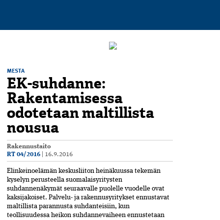
MESTA
EK-suhdanne:
Rakentamisessa
odotetaan maltillista
nousua
Rakennustaito
RT 04/2016
|
16.9.2016
Elinkeinoelämän keskusliiton heinäkuussa tekemän
kyselyn perusteella suomalaisyritysten
suhdannenäkymät seuraavalle puolelle vuodelle ovat
kaksijakoiset. Palvelu- ja rakennusyritykset ennustavat
maltillista parannusta suhdanteisiin, kun
teollisuudessa heikon suhdannevaiheen ennustetaan