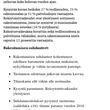
jatkuvan koko kuluvan vuoden ajan.
Kysyntää kuvasi heikoksi 27 % teollisuuden, 25 %
rakennusalan ja 31 % palvelualojen vastaajista.
Rekrytointivaikeudet ovat yleistyneet erityisesti
rakentamisessa, jossa ne nousivat jo suurimmaksi
toiminnan esteeksi (34 % yrityksistä).
Rahoitusvaikeuksia kuvattiin sekä teollisuudessa ja
palveluissa vähäisiksi, mutta rakentamisessa niistä
raportoi 12 prosenttia vastaajista.
Rakentamisen suhdanteet:
Rakentamisen suhdanteet kohentuneet
edellisen barometrin odotusten mukaisesti,
nykytilanne jo vähän tavanomaista parempi.
Tuotannon odotetaan jatkavan tasaista kasvua.
Tilauskanta silti vähän alle normaalin.
Kysyntä parantunut. Rekrytointivaikeudet
yleistyneet.
Suhdanneodotukset pysyneet suotuisina
(saldoluku +16): tilanne paranee vuoden 2016