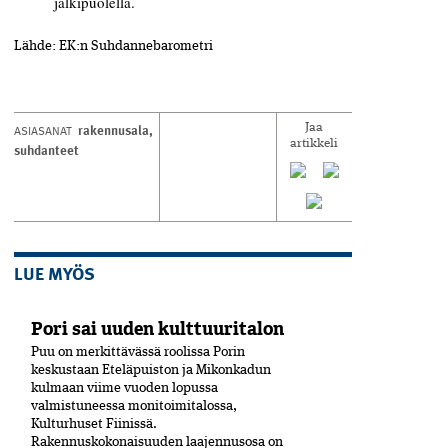
jälkipuolella.
Lähde
: EK:n Suhdannebarometri
rakennusala
,
ASIASANAT
Jaa
artikkeli
suhdanteet
LUE MYÖS
Pori sai uuden kulttuuritalon
Puu on merkittävässä roolissa Porin
keskustaan Eteläpuiston ja Mikonkadun
kulmaan viime vuoden lopussa
valmistuneessa moni­toimitalossa,
Kulturhuset Fiinissä.
Rakennuskokonaisuuden laajennusosa on