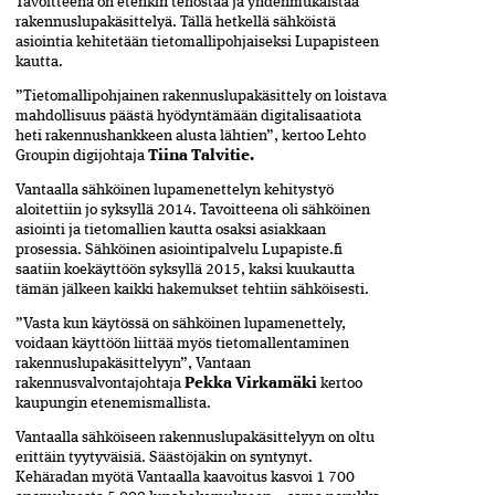
Tavoitteena on etenkin tehostaa ja yhdenmukaistaa
rakennuslupakäsittelyä. Tällä hetkellä sähköistä
asiointia kehitetään tietomallipohjaiseksi Lupapisteen
kautta.
”Tietomallipohjainen rakennuslupakäsittely on loistava
mahdollisuus päästä hyödyntämään digitalisaatiota
heti rakennushankkeen alusta lähtien”, kertoo Lehto
Groupin digijohtaja
Tiina Talvitie.
Vantaalla sähköinen lupamenettelyn kehitystyö
aloitettiin jo syksyllä 2014. Tavoitteena oli sähköinen
asiointi ja tietomallien kautta osaksi asiakkaan
prosessia. Sähköinen asiointipalvelu Lupapiste.fi
saatiin koekäyttöön syksyllä 2015, kaksi kuukautta
tämän jälkeen kaikki hakemukset tehtiin sähköisesti.
”Vasta kun käytössä on sähköinen lupamenettely,
voidaan käyttöön liittää myös tietomallentaminen
rakennuslupakäsittelyyn”, Vantaan
rakennusvalvontajohtaja
Pekka Virkamäki
kertoo
kaupungin etenemismallista.
Vantaalla sähköiseen rakennuslupakäsittelyyn on oltu
erittäin tyytyväisiä. Säästöjäkin on syntynyt.
Kehäradan myötä Vantaalla kaavoitus kasvoi 1 700