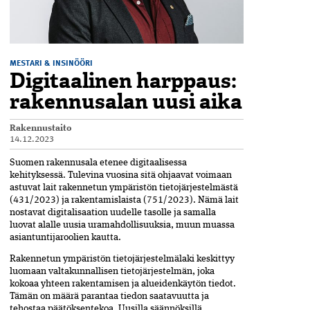
MESTARI & INSINÖÖRI
Digitaalinen harppaus:
rakennusalan uusi aika
Rakennustaito
14.12.2023
Suomen rakennusala etenee digitaalisessa
kehityksessä. Tulevina vuosina ­sitä ohjaavat voimaan
astuvat lait rakennetun ympäristön tietojärjestelmästä
(431/2023) ja rakentamislaista (751/2023). Nämä lait
nostavat digitalisaation uudelle­ tasolle ja samalla
luovat alalle uusia uramahdollisuuksia, muun muassa
asiantuntijaroolien­ kautta.
Rakennetun ympäristön tietojärjestelmälaki keskittyy
luomaan valtakunnallisen tietojärjestelmän, joka
kokoaa­ yhteen rakentamisen ja alueidenkäytön tiedot.
Tämän on määrä parantaa tiedon saatavuutta ja
tehostaa päätöksentekoa. Uusilla säännöksillä