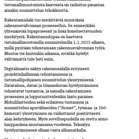
tietomallimuotoisista kaavoista on tarkoitus parantaa
ainakin suunnittelun tehokkuutta.
Rakentamislaki tuo merkittäviä muutoksia
rakennusvalvonnan prosesseihin. Se esimerkiksi
yhtenäistää lupaprosessit ja lisää kone­luettavuuden
merkitystä. Rakentamislupaa on haettava
tietomallimuotoisilla suunnitelmilla 1.1.2025 alkaen,
millä pyritään tehostamaan rakennusvalvonnan työtä.
Muutos­ vie kuitenkin aikansa, eivätkä­ hyödyt
välttämättä tule ­heti esiin.
Digitalisaatio näkyy rakennusalalla erityisesti
projektinhallinnan tehostamisena ja
tietomallipohjaisen suunnittelun yleistymisenä.
Datatalous, datan ja tilanne­kuvan hyödyntäminen
tehostavat tuotan­toa, ja samalla rakentamisen
prosessien­ ja lopputuotteidenkin laatu paranee.
Mobiili­laitteiden sekä erilaisten tuotannon ja
suunnittelun apuvälineiden (”dronet”, työmaa- ja 360-
kamerat) yleistyminen on vaikuttanut positiivisesti
alan kehitykseen. Myös sovelluspuolella on otettu aimo­
harppauksia muutamassa vuodessa. Tekoälyn
hyödyntämisessä ollaan vasta alkumatkalla.