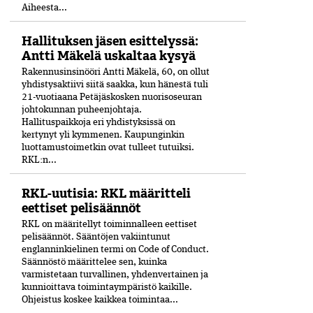
Aiheesta...
Hallituksen jäsen esittelyssä:
Antti Mäkelä uskaltaa kysyä
Rakennusinsinööri Antti Mäkelä, 60, on ollut
yhdistysaktiivi siitä saakka, kun hänestä tuli
21-vuo­tiaana Petäjäskosken nuoriso­seuran
johtokunnan puheenjohtaja.
Hallituspaikkoja eri yhdistyksissä on
kertynyt yli kymmenen. Kaupunginkin
luottamustoimetkin ovat tulleet tutuiksi.
RKL:n...
RKL-uutisia: RKL määritteli
eettiset pelisäännöt
RKL on määritellyt toiminnalleen eettiset
peli­säännöt. Sääntöjen vakiintunut
englanninkielinen termi on Code of Conduct.
Säännöstö määrittelee sen, kuinka
varmistetaan turvallinen, yhdenvertainen ja
kun­nioittava toimintaympäristö kaikille.
Ohjeistus koskee kaikkea toimintaa...