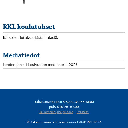
RKL koulutukset
Katso koulutukset
tästä
linkistä.
Mediatiedot
Lehden ja verkkosivuston mediakortti 2026
Rahakamarinportti 3 B, 00240 HELSINKI
puh: 010 2010 500
Tarkemmat yhteystiedot
Evästeet
© Rakennusmestarit ja –insinöörit AMK RKL 2026