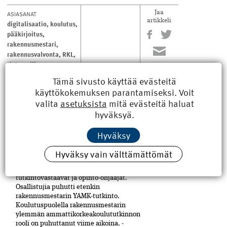
ASIASANAT
Jaa
artikkeli
digitalisaatio
,
koulutus
,
pääkirjoitus
,
rakennusmestari
,
rakennusvalvonta
,
RKL
,
tietomalli
,
tuotannonohjaus
Tämä sivusto käyttää evästeitä
käyttökokemuksen parantamiseksi. Voit
valita
asetuksista
mitä evästeitä haluat
LUE MYÖS
hyväksyä.
Hyväksy
Rakennusmestarin YAMK-
tutkinto hakee paikkaansa
Hyväksy vain välttämättömät
TALK 2026 kokosi 26.–27.3. Tampereelle
rakennusalan ammattikorkeakoulujen
tutkintovastaavat ja opinto-ohjaajat.
Osallistujia puhutti etenkin
rakennusmestarin YAMK-tutkinto.
Koulutuspuolella rakennusmestarin
ylemmän ammattikorkeakoulututkinnon
rooli on puhuttanut viime ­aikoina. ­