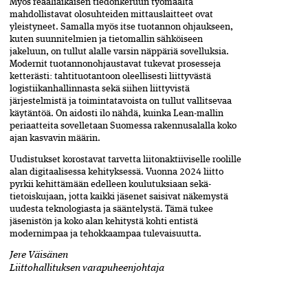
Myös reaaliaikaisen tiedonkeruun työmaalta
mahdollistavat olosuhteiden mittauslaitteet ovat
yleistyneet. Samalla myös itse tuotannon ohjaukseen,
kuten suunnitelmien ja tietomallin sähköiseen
jakeluun, on tullut alalle varsin näppäriä sovelluksia.
Modernit tuotannonohjaustavat tukevat prosesseja
ketterästi: tahtituotantoon oleellisesti liittyvästä
logistiikanhallinnasta sekä siihen liittyvistä
järjestelmistä ja toimintatavoista on tullut vallitsevaa
käytäntöä. On aidosti ilo nähdä, kuinka Lean-mallin
periaatteita sovelletaan Suomessa rakennusalalla koko
ajan kasvavin määrin.
Uudistukset korostavat tarvetta liitonaktiiviselle roolille
alan digitaalisessa­ kehityk­sessä. Vuonna 2024 liitto
pyrkii kehittämään edelleen koulutuksiaan­ sekä­
tietoiskujaan, jotta kaikki jäsenet saisivat näkemystä
uudesta teknolo­giasta ja säänte­lystä. Tämä tukee
jäsenistön ja koko alan kehitystä kohti entistä
modernim­paa ja tehokkaampaa tulevaisuutta.
Jere Väisänen
Liittohallituksen varapuheenjohtaja