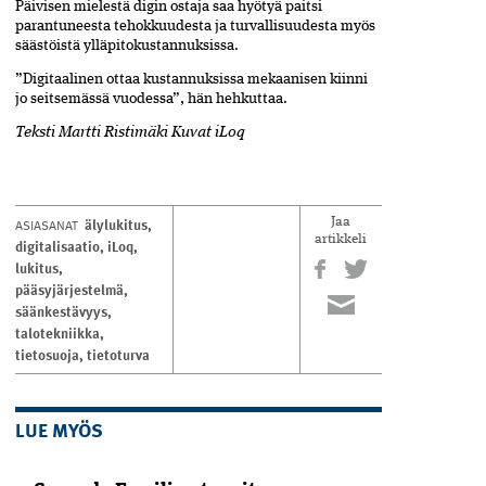
Päivisen mielestä digin ostaja saa hyötyä paitsi
parantuneesta tehokkuudesta ja turvallisuudesta myös
säästöistä ylläpitokustannuksissa.
”Digitaalinen ottaa kustannuksissa mekaanisen kiinni
jo seitsemässä vuodessa”, hän hehkuttaa.
Teksti Martti Ristimäki Kuvat iLoq
älylukitus
,
ASIASANAT
Jaa
artikkeli
digitalisaatio
,
iLoq
,
lukitus
,
pääsyjärjestelmä
,
säänkestävyys
,
talotekniikka
,
tietosuoja
,
tietoturva
LUE MYÖS