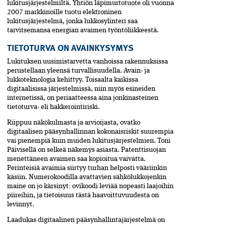
lukitusjärjestelmiltä. Yhtiön läpimurtotuote oli vuonna
2007 markkinoille tuotu elektroninen
lukitusjärjestelmä, jonka lukkosylinteri saa
tarvitsemansa energian avaimen työntöliikkeestä.
TIETOTURVA ON AVAINKYSYMYS
Lukituksen uusimistarvetta vanhoissa rakennuksissa
perustellaan yleensä turvallisuudella. Avain- ja
lukkoteknologia kehittyy. Toisaalta kaikissa
digitaalisissa järjestelmissä, niin myös esineiden
internetissä, on periaatteessa aina jonkinasteinen
tietoturva- eli hakkerointiriski.
Riippuu näkökulmasta ja arvioijasta, ovatko
digitaalisen pääsynhallinnan kokonaisriskit suurempia
vai pienempiä kuin muiden lukitusjärjestelmien. Toni
Päivisellä on selkeä näkemys asiasta. Patenttisuojan
menettäneen avaimen saa kopioitua vaivatta.
Perinteisiä avaimia siirtyy turhan helposti vääriinkin
käsiin. Numerokoodilla avattavien sähkölukkojenkin
maine on jo kärsinyt: ovikoodi leviää nopeasti laajoihin
piireihin, ja tietoisuus tästä haavoittuvuudesta on
levinnyt.
Laadukas digitaalinen pääsynhallintajärjestelmä on