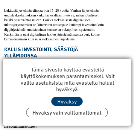
Lukitusjärjestelmän elinkaari on 15–20 vuotta. Vanhan järjestelmän
uudistuskustannuksiin vaikuttaa osaltaan myös se, miten totaalisesti
kaikki pitää vaihtaa uuteen. Loikka mekaanisesta digitaaliseen
lukitusjärjestelmään on kiinteistön omistajalle kalliimpi investointi kuin
digijärjestelmän uudistaminen seuraavan sukupolven systeemiin.
Keskimäärin uusi digitaalinen lukitusjärjestelmä maksaa pari, kolme
kertaa enemmän kuin uusi mekaaninen järjestelmä.
KALLIS INVESTOINTI, SÄÄSTÖJÄ
YLLÄPIDOSSA
Lukitusjärjestelmän elinkaari on 15–20 vuotta. Vanhan
Tämä sivusto käyttää evästeitä
järjestelmän uudistuskustannuksiin vaikuttaa osaltaan
käyttökokemuksen parantamiseksi. Voit
myös se, miten totaalisesti kaikki pitää vaihtaa uuteen.
Loikka mekaanisesta digitaaliseen lukitusjärjestelmään
valita
asetuksista
mitä evästeitä haluat
on kiinteistön omistajalle kalliimpi investointi kuin
hyväksyä.
digijärjestelmän uudistaminen seuraavan sukupolven
systeemiin.
Hyväksy
Keskimäärin uusi digitaalinen lukitusjärjestelmä
Hyväksy vain välttämättömät
maksaa pari, kolme kertaa enemmän kuin uusi
mekaaninen järjestelmä. Ostaja voi pienentää
digiloikan hintaa jättämällä väliin monet tarjolla olevat
lisäominaisuudet.