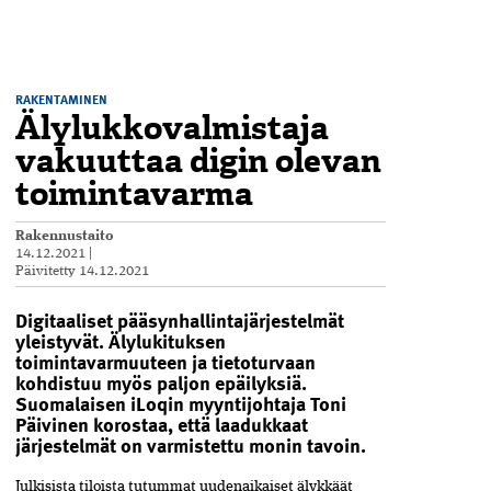
RAKENTAMINEN
Älylukkovalmistaja
vakuuttaa digin olevan
toimintavarma
Rakennustaito
14.12.2021
|
Päivitetty
14.12.2021
Digitaaliset pääsynhallintajärjestelmät
yleistyvät. Älylukituksen
toimintavarmuuteen ja tietoturvaan
kohdistuu myös paljon epäilyksiä.
Suomalaisen iLoqin myyntijohtaja Toni
Päivinen korostaa, että laadukkaat
järjestelmät on varmistettu monin tavoin.
Julkisista tiloista tutummat uudenaikaiset älykkäät