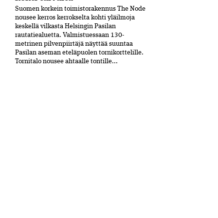
Suomen korkein toimistorakennus The Node
nousee kerros kerrokselta kohti yläilmoja
keskellä vilkasta Helsingin Pasilan
rautatiealuetta. Valmistuessaan 130-
metrinen pilvenpiirtäjä näyttää suuntaa
Pasilan aseman eteläpuolen tornikorttelille.
Tornitalo nousee ahtaalle tontille...