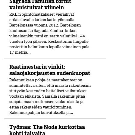
Sagrada Familian tornit
valmistuivat viimein
RKL:n opintomatkalaiset vierailivat
erikoisluvalla kirkon kattotyömaalla
Barcelonassa vuonna 2012. Barcelonan
kuuluisan La Sagrada Família -kirkon
viimeinenkin torni on saatu valmiiksi­ 144
vuoden työn jälkeen. Keskustornin huipulle
nostettiin helmikuun lopulla viimeinen pala
17 metriä...
Raatimestarin vinkit:
salaojakorjausten sudenkuopat
Rakennuksen pohja- ja maarakenteet on
suunniteltava siten, että maasta rakenteisiin
siirtyvän kosteuden haitalliset vaikutukset
voidaan ehkäistä. Samalla rakennus pitää
suojata maan routimisen vaikutuksilta ja
estää rakenteiden vaurioituminen.
Rakennuspohjan kuivatuksella ja...
Työmaa: The Node kurkottaa
kohti taivaita