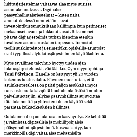
lukitusjärjestelmät valtaavat alaa myös uusissa
asuinrakennuksissa. Digitaaliset
pääsynhallintajärjestelmät – kuten näitä
ammattikielessä nimitetään – ovat
investointikustannuksiltaan kalliimpia kuin perinteiset
mekaaniset avain- ja lukkoratkaisut. Siksi monet
pitävät digijärjestelmiä turhan hienoina etenkin
tavallisen asuinkerrostalon tarpeisiin. Toimistot,
teollisuuskiinteistöt ja esimerkiksi opiskelija-asuntolat
ovat tyypillisiä älylukitusjärjestelmien käyttökohteita.
Myös tavallinen taloyhtiö hyötyy uuden ajan
lukitusjärjestelmistä, väittää iLoq Oy:n myyntijohtaja
Toni Päivinen
. Hänelle on kertynyt yli 20 vuoden
kokemus lukitusalalta. Päivinen muistuttaa, että
asuinkerrostalossa on paitsi paljon asukkaita myös
runsaasti muita kävijöitä huoltohenkilöstöstä muihin
palvelutuottajiin. Älykäs pääsynhallinta sujuvoittaa
tätä liikennettä ja yhteisten tilojen käyttöä sekä
parantaa kulkuoikeuksien hallintaa.
Oululainen iLoq on lukitusalan kasvuyritys. Se kehittää
ja valmistaa digitaalisia ja mobiilipohjaisia
pääsynhallintajärjestelmiä. Kasvua kertyy, kun
markkinoilla digi valtaa alaa mekaanisilta