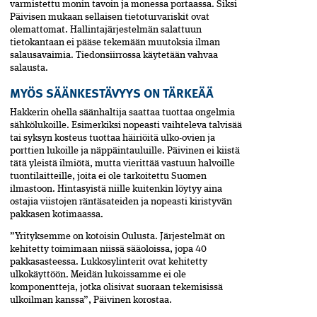
varmistettu monin tavoin ja monessa portaassa. Siksi
Päivisen mukaan sellaisen tietoturvariskit ovat
olemattomat. Hallintajärjestelmän salattuun
tietokantaan ei pääse tekemään muutoksia ilman
salausavaimia. Tiedonsiirrossa käytetään vahvaa
salausta.
MYÖS SÄÄNKESTÄVYYS ON TÄRKEÄÄ
Hakkerin ohella säänhaltija saattaa tuottaa ongelmia
sähkölukoille. Esimerkiksi nopeasti vaihteleva talvisää
tai syksyn kosteus tuottaa häiriöitä ulko-ovien ja
porttien lukoille ja näppäintauluille. Päivinen ei kiistä
tätä yleistä ilmiötä, mutta vierittää vastuun halvoille
tuontilaitteille, joita ei ole tarkoitettu Suomen
ilmastoon. Hintasyistä niille kuitenkin löytyy aina
ostajia viistojen räntäsateiden ja nopeasti kiristyvän
pakkasen kotimaassa.
”Yrityksemme on kotoisin Oulusta. Järjestelmät on
kehitetty toimimaan niissä sääoloissa, jopa 40
pakkasasteessa. Lukkosylinterit ovat kehitetty
ulkokäyttöön. Meidän lukoissamme ei ole
komponentteja, jotka olisivat suoraan tekemisissä
ulkoilman kanssa”, Päivinen korostaa.