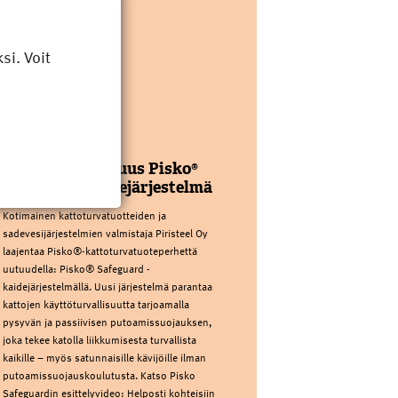
i. Voit
PIRISTEEL OY
Kattoturvauutuus Pisko®
Safeguard kaidejärjestelmä
Kotimainen kattoturvatuotteiden ja
sadevesijärjestelmien valmistaja Piristeel Oy
laajentaa Pisko®-kattoturvatuoteperhettä
uutuudella: Pisko® Safeguard -
kaidejärjestelmällä. Uusi järjestelmä parantaa
kattojen käyttöturvallisuutta tarjoamalla
pysyvän ja passiivisen putoamissuojauksen,
joka tekee katolla liikkumisesta turvallista
kaikille – myös satunnaisille kävijöille ilman
putoamissuojauskoulutusta. Katso Pisko
Safeguardin esittelyvideo: Helposti kohteisiin