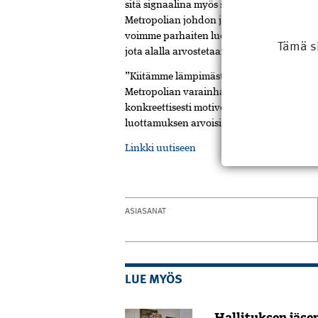
sitä signaalina myös siitä, että ala toivo
Metropolian johdon ja asiantuntijoiden k
voimme parhaiten luodata muutostrendejä
Tämä s
jota alalla arvostetaan”, hän jatkaa.
”Kiitämme lämpimästi Rakennusmestarien S
Metropolian varainhankintakampanjan yh
konkreettisesti motivoi myös opiskelijoi
luottamuksen arvoisia” sanoo Ranta-Meye
Linkki uutiseen
ASIASANAT
LUE MYÖS
Hallituksen jäse