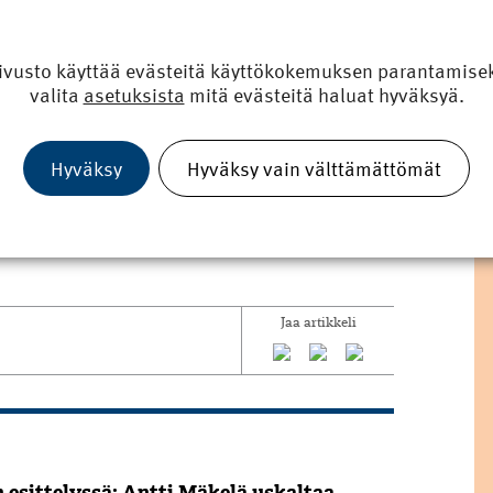
o lisää vuoropuhelua ja yhteiskunnallista keskustelua
esken. ”Yhdistämällä laajasti erilaisia näkökulmiamme
 ja vahvistaa Metropolian koulutusta siihen suuntaan,
ivusto käyttää evästeitä käyttökokemuksen parantamiseks
valita
asetuksista
mitä evästeitä haluat hyväksyä.
äätiötä lahjoituksesta, joka oli kolmanneksi suurin
teisölahjoituksista. Koemme tämän arvostuksena, joka
Hyväksy
Hyväksy vain välttämättömät
ta ja henkilökuntaamme. Haluamme ehdottomasti olla
r.
Jaa artikkeli
n esittelyssä: Antti Mäkelä uskaltaa