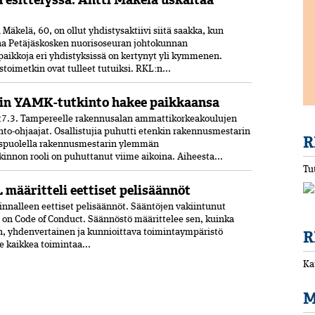
Mäkelä, 60, on ollut yhdistysaktiivi siitä saakka, kun
ana Petäjäskosken nuoriso­seuran johtokunnan
paikkoja eri yhdistyksissä on kertynyt yli kymmenen.
oimetkin ovat tulleet tutuiksi. RKL:n...
in YAMK-tutkinto hakee paikkaansa
7.3. Tampereelle rakennusalan ammattikorkeakoulujen
nto-ohjaajat. Osallistujia puhutti etenkin rakennusmestarin
R
uspuolella rakennusmestarin ylemmän
nnon rooli on puhuttanut viime ­aikoina. ­Aiheesta...
Tu
 määritteli eettiset pelisäännöt
nnalleen eettiset peli­säännöt. Sääntöjen vakiintunut
 on Code of Conduct. Säännöstö määrittelee sen, kuinka
n, yhdenvertainen ja kun­nioittava toimintaympäristö
R
ee kaikkea toimintaa...
Ka
M