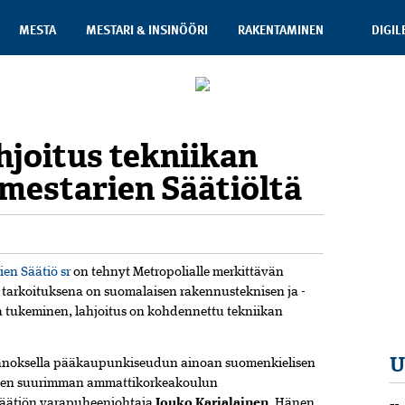
MESTA
MESTARI & INSINÖÖRI
RAKENTAMINEN
DIGIL
hjoitus tekniikan
mestarien Säätiöltä
en Säätiö sr
on tehnyt Metropolialle merkittävän
 tarkoituksena on suomalaisen rakennusteknisen ja -
ja tukeminen, lahjoitus on kohdennettu tekniikan
U
panoksella pääkaupunkiseudun ainoan suomenkielisen
men suurimman ammattikorkeakoulun
säätiön varapuheenjohtaja
Jouko Karjalainen
. Hänen