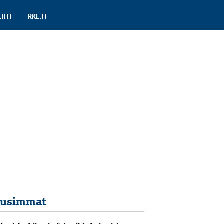
EHTI
RKL.FI
usimmat