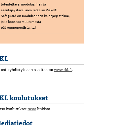
toteutettava, modulaarinen ja
asentajaystävällinen ratkaisu Pisko®
Safeguard on modulaarinen kaidejärjestelmä,
joka koostuu muutamasta
pääkomponentista. […]
KL
tustu yhdistykseen osoitteessa
www.rkl.fi
.
KL koulutukset
tso koulutukset
tästä
linkistä.
ediatiedot