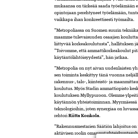
mukaansa on tärkeää saada työelämään es
opintojaan perehtyneet työelämään, tunte
vaikkapa ihan konkreettisesti työmailta.
”Metropoliassa on Suomen suurin tekniikan 
maamme tulevaisuuden osaajien kouluttam
liittyvää korkeakoulutusta”, hallituksen
”Toivomme, että ammattikorkeakoulut pitä
käytäntölähtöisyydestä”, hän jatkaa.
”Metropolia on nyt aivan uudenlaisten yh
sen toiminta keskittyy tänä vuonna neljäl
rakennus-, talo-, kiinteistö- ja maanmitt
koulutus. Myös Stadin ammattiopisto kesk
koulutuksen Myllypuroon. Olemme ylpeitä 
käytännön yhteistoiminnan. Myyrmäessä si
teknologioihin, joten synergiaa on luvassa
rehtori
Riitta Konkola
.
”Rakennusmestarien Säätiön lahjoitus on m
aktiivisen roolin omannut yhteiskuntasuh