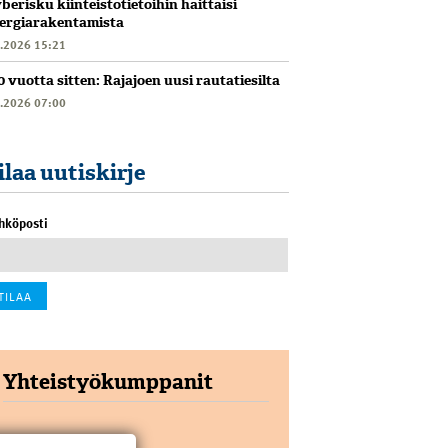
berisku kiinteistötietoihin haittaisi
ergiarakentamista
6.2026 15:21
0 vuotta sitten: Rajajoen uusi rautatiesilta
6.2026 07:00
ilaa uutiskirje
hköposti
Yhteistyökumppanit