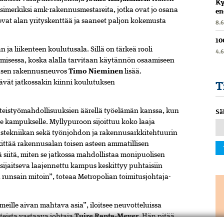
Ky
imerkiksi amk-rakennusmestareita, jotka ovat jo osana
en
vat alan yrityskenttää ja saaneet paljon kokemusta
8.
10
ja liikenteen koulutusala. Sillä on tärkeä rooli
4.
isessa, koska alalla tarvitaan käytännön osaamiseen
 jäsen rakennusneuvos
Timo Nieminen
lisää.
T
vät jatkossakin kiinni koulutuksen
Sä
teistyömahdollisuuksien äärellä työelämän kanssa, kun
le kampukselle. Myllypuroon sijoittuu koko laaja
austekniikan sekä työnjohdon ja rakennusarkkitehtuurin
ittää rakennusalan toisen asteen ammatillisen
siitä, miten se jatkossa mahdollistaa monipuolisen
jaitseva laajennettu kampus keskittyy puhtaisiin
 runsain mitoin”, toteaa Metropolian toimitusjohtaja-
eille aivan mahtava asia”, iloitsee neuvotteluissa
teista vastaava johtaja
Tuire Ranta-Meyer
. Hän pitää