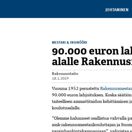
JOHTAMINEN
MESTARI & INSINÖÖRI
90.000 euron la
alalle Rakennus
Rakennustaito
18.1.2019
Vuonna 1952 perustettu
Rakennusmestari
90.000 euron lahjoituksen. Koska säätiön
taiteellisen ammattitaidon kehittäminen 
koulutusalalle.
”Olemme halunneet osallistua vahvalla 
amk-rakennusmestarikouluttajan ja Suo
varainhankintakampanjaan”, vahvistaa 