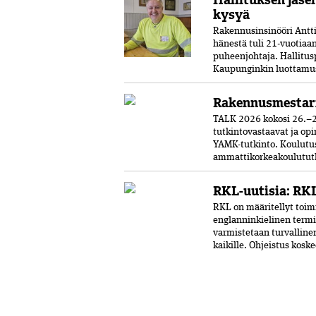
kysyä
Rakennusinsinööri Antti 
hänestä tuli 21-vuo­tia
puheenjohtaja. Hallitus
Kaupunginkin luottamust
Rakennusmestar
TALK 2026 kokosi 26.–2
tutkintovastaavat ja opi
YAMK-tutkinto. Koulut
ammattikorkeakoulututki
RKL-uutisia: RKL
RKL on määritellyt toimi
englanninkielinen termi
varmistetaan turvalline
kaikille. Ohjeistus kosk