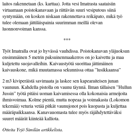
laitos rakennetaan (ks. karttaa). Jotta­ vesi­ Imatrasta saataisiin
virtaamaan poistokanavaan ja riittävän suuri vesiputous siinä
syntymään, on kosken niskaan rakennettava reikäpato, mikä työ
tulee olemaan jättiläispainia suurimman meillä olevan
luonnonvoiman kanssa.
***
Työt Imatralla ovat jo hyvässä vauhdissa. Poistokanavan yläjuoksun
ensimmäinen 5 metrin paksui­nenmaakerros on jo kaivettu­ ja maa
kuljetettu suojavalleihin. Kaivaus­työtä suorittaa jättimäinen
kaivauskone, mikä muuta­massa sekun­nissa ottaa ”lusikkaansa”
2 m3 kiviperäistä savimaata ja laskee sen kapearaiteisen junan
vaunuun. Kahdella pistolla on vaunu täynnä. Ilman tällaisen ”Hullun
Jussin” työtä pitäisi uoman kaivamisessa olla kokonaisia armeijoita
ihmisvoimaa. Kolme pientä, mutta­ nopeaa ja voimakasta (Lokomon
tekemää) veturia vetää pitkät vaunu­jonot pois kuopasta ja kuljettaa
määräpaikkaansa. Kanavauomasta tulee myös räjähdytettäväksi
suuret määrät kiinteää kalliota.
Otteita Yrjö Similän artikkelista.