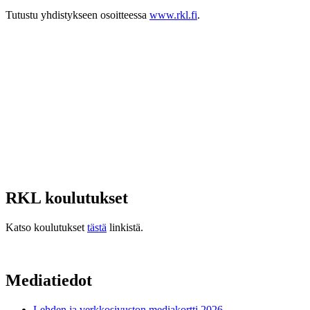
Tutustu yhdistykseen osoitteessa
www.rkl.fi
.
RKL koulutukset
Katso koulutukset
tästä
linkistä.
Mediatiedot
Lehden ja verkkosivuston mediakortti 2026