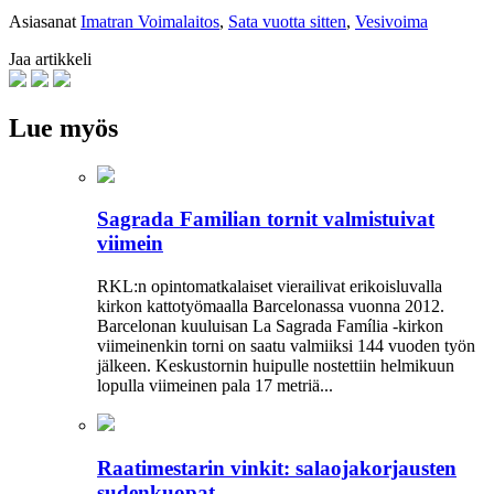
Asiasanat
Imatran Voimalaitos
,
Sata vuotta sitten
,
Vesivoima
Jaa artikkeli
Lue myös
Sagrada Familian tornit valmistuivat
viimein
RKL:n opintomatkalaiset vierailivat erikoisluvalla
kirkon kattotyömaalla Barcelonassa vuonna 2012.
Barcelonan kuuluisan La Sagrada Família -kirkon
viimeinenkin torni on saatu valmiiksi­ 144 vuoden työn
jälkeen. Keskustornin huipulle nostettiin helmikuun
lopulla viimeinen pala 17 metriä...
Raatimestarin vinkit: salaojakorjausten
sudenkuopat