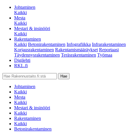
Johtaminen
Kaikki
Mesta
Kaikki
Mestari & insinööri
Kaikki
Rakentaminen
Kaikki
Betonirakentaminen
Infografiikka
Infrarakentaminen
Korjausrakentaminen
Rakentamismääräykset
Reportaasi
Täydennysrakentaminen
Teräsrakentaminen
Työmaa
Digilehti
RKL.fi
Johtaminen
Kaikki
Mesta
Kaikki
Mestari & insinööri
Kaikki
Rakentaminen
Kaikki
Betonirakentaminen