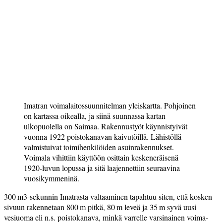
Imatran voimalaitossuunnitelman yleiskartta. Pohjoinen
on kartassa oikealla, ja siinä suunnassa kartan
ulkopuolella on Saimaa. Rakennustyöt käynnistyivät
vuonna 1922 poistokanavan kaivutöillä. Lähistöllä
valmistuivat toimihenkilöiden asuinrakennukset.
Voimala vihittiin käyttöön osittain keskeneräisenä
1920-luvun lopussa ja sitä laajennettiin seuraavina
vuosikymmeninä.
300 m3-sekunnin Imatrasta valtaaminen tapahtuu siten, että kosken
sivuun rakennetaan 800 m pitkä, 80 m leveä ja 35 m syvä uusi
vesiuoma eli n.s. poistokanava, minkä varrelle varsinainen voima­