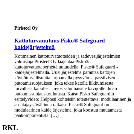
Piristeel Oy
Kattoturvauutuus Pisko® Safeguard
kaidejärjestelmä
Kotimainen kattoturvatuotteiden ja sadevesijärjestelmien
valmistaja Piristeel Oy laajentaa Pisko®-
kattoturvatuoteperhettä uutuudella: Pisko® Safeguard -
kaidejärjestelmällä. Uusi järjestelmä parantaa kattojen
käyttöturvallisuutta tarjoamalla pysyvän ja passiivisen
putoamissuojauksen, joka tekee katolla liikkumisesta
turvallista kaikille – myös satunnaisille kävijöille ilman
putoamissuojauskoulutusta. Katso Pisko Safeguardin
esittelyvideo: Helposti kohteisiin toteutettava, modulaarinen ja
asentajaystävällinen ratkaisu Pisko® Safeguard on
modulaarinen kaidejärjestelmä, joka koostuu muutamasta
pääkomponentista. […]
RKL