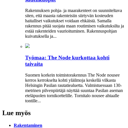
Rakennuksen pohja- ja maarakenteet on suunniteltava
siten, että maasta rakenteisiin siirtyvän kosteuden
haitalliset vaikutukset voidaan ehkäistä. Samalla
rakennus pitää suojata maan routimisen vaikutuksilta ja
estää rakenteiden vaurioituminen. Rakennuspohjan
kuivatuksella ja...
Työmaa: The Node kurkottaa kohti
taivaita
Suomen korkein toimistorakennus The Node nousee
kerros kerrokselta kohti yläilmoja keskellä vilkasta
Helsingin Pasilan rautatiealuetta. Valmistuessaan 130-
metrinen pilvenpiirtäjä näyttää suuntaa Pasilan aseman
eteläpuolen tornikorttelille. Tornitalo nousee ahtaalle
tontille...
Lue myös
Rakentaminen