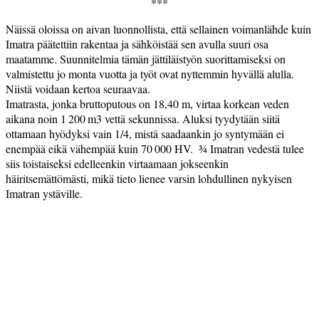
***
Näissä oloissa on aivan luonnollista, että sellainen voimanlähde kuin
Imatra päätettiin rakentaa ja sähköistää sen avulla suuri osa
maatamme. Suunnitelmia tämän jättiläistyön suorittamiseksi on
valmistettu jo monta vuotta ja työt ovat nyttemmin hyvällä alulla.
Niistä voidaan kertoa seuraavaa.
Imatrasta, jonka bruttoputous on 18,40 m, virtaa korkean veden
aikana noin 1 200 m3 vettä sekunnissa. Aluksi tyydytään siitä
ottamaan hyödyksi vain 1/4, mistä saadaankin jo syntymään ei
enempää eikä vähempää kuin 70 000 HV. ­ ¾ Imatran vedestä tulee
siis toistaiseksi edelleenkin virtaamaan jokseenkin
häiritsemättömästi, mikä tieto lienee varsin lohdullinen nykyisen
Imatran ystäville.