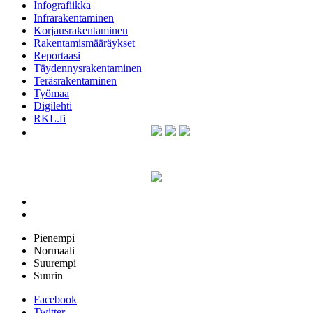
Infografiikka
Infrarakentaminen
Korjausrakentaminen
Rakentamismääräykset
Reportaasi
Täydennysrakentaminen
Teräsrakentaminen
Työmaa
Digilehti
RKL.fi
Pienempi
Normaali
Suurempi
Suurin
Facebook
Twitter