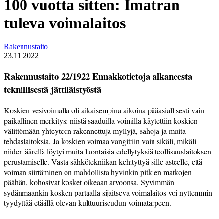
100 vuotta sitten: Imatran
tuleva voimalaitos
Rakennustaito
23.11.2022
Rakennustaito 22/1922 Ennakkotietoja alkaneesta
teknillisestä jättiläistyöstä
Koskien vesivoimalla oli aikaisempina aikoina pääasiallisesti vain
paikallinen merkitys: niistä saaduilla voimilla käytettiin koskien
välittömään yhteyteen raken­nettuja myllyjä, sahoja ja muita
tehdaslaitoksia. Ja koskien voimaa vangittiin vain sikäli, mikäli
niiden äärellä löytyi muita luontaisia edellytyksiä teollisuuslaitoksen
perustamiselle. Vasta sähkötekniikan kehityttyä sille asteelle, että
voiman siirtäminen on mahdollista hyvinkin pitkien matkojen
päähän, kohosivat kosket oikeaan arvoonsa. Syvimmän
sydänmaankin kosken partaalla sijaitseva voimalaitos voi nyttemmin
tyydyttää etäällä olevan kulttuuriseudun voimatarpeen.