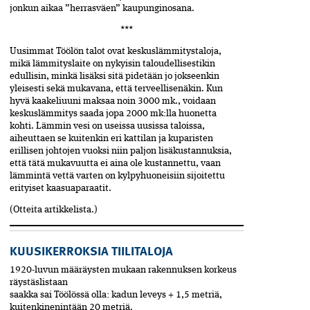
jonkun aikaa ”herrasväen” kaupunginosana.
***
Uusimmat Töölön talot ovat keskuslämmitystaloja,
mikä lämmityslaite on nykyisin taloudellisestikin
edullisin, minkä lisäksi sitä pidetään jo jokseenkin
yleisesti sekä mukavana, että terveellisenäkin. Kun
hyvä kaakeliuuni maksaa noin 3000 mk., voidaan
keskuslämmitys saada jopa 2000 mk:lla huonetta
kohti.­ Lämmin vesi on useissa uusissa taloissa,
aiheuttaen se kuitenkin eri kattilan ja kuparisten
erillisen johtojen vuoksi niin paljon lisäkustannuksia,
että tätä mukavuutta ei aina ole kustannettu, vaan
lämmintä vettä­ varten on kylpyhuoneisiin sijoitettu
erityiset kaasu­aparaatit.
(Otteita artikkelista.)
KUUSIKERROKSIA TIILITALOJA
1920-luvun määräysten mukaan rakennuksen korkeus
räystäslistaan
saakka sai Töölössä olla: kadun leveys + 1,5 metriä,
kuitenkinenintään 20 metriä.