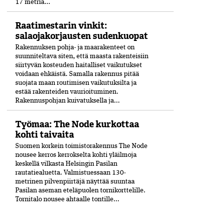
17 metriä...
Raatimestarin vinkit:
salaojakorjausten sudenkuopat
Rakennuksen pohja- ja maarakenteet on
suunniteltava siten, että maasta rakenteisiin
siirtyvän kosteuden haitalliset vaikutukset
voidaan ehkäistä. Samalla rakennus pitää
suojata maan routimisen vaikutuksilta ja
estää rakenteiden vaurioituminen.
Rakennuspohjan kuivatuksella ja...
Työmaa: The Node kurkottaa
kohti taivaita
Suomen korkein toimistorakennus The Node
nousee kerros kerrokselta kohti yläilmoja
keskellä vilkasta Helsingin Pasilan
rautatiealuetta. Valmistuessaan 130-
metrinen pilvenpiirtäjä näyttää suuntaa
Pasilan aseman eteläpuolen tornikorttelille.
Tornitalo nousee ahtaalle tontille...