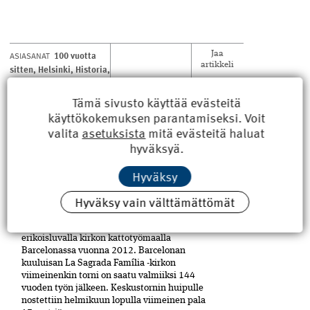
100 vuotta
ASIASANAT
Jaa
artikkeli
sitten
,
Helsinki
,
Historia
,
Temppelivuori
,
Töölö
Tämä sivusto käyttää evästeitä
käyttökokemuksen parantamiseksi. Voit
valita
asetuksista
mitä evästeitä haluat
hyväksyä.
LUE MYÖS
Hyväksy
Sagrada Familian tornit
Hyväksy vain välttämättömät
valmistuivat viimein
RKL:n opintomatkalaiset vierailivat
erikoisluvalla kirkon kattotyömaalla
Barcelonassa vuonna 2012. Barcelonan
kuuluisan La Sagrada Família -kirkon
viimeinenkin torni on saatu valmiiksi­ 144
vuoden työn jälkeen. Keskustornin huipulle
nostettiin helmikuun lopulla viimeinen pala