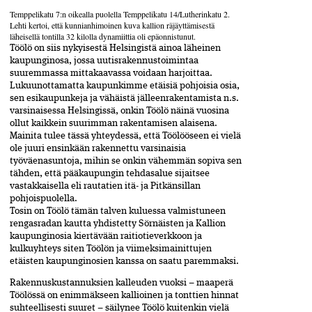
Temppelikatu 7:n oikealla puolella Temppeli­­katu 14/Lutherinkatu 2.
Lehti kertoi, että kunnianhimoinen kuva kallion räjäyttämisestä
läheisellä tontilla 32 kilolla dynamiittia oli epäonnistunut.
Töölö on siis nykyisestä Helsingistä ainoa läheinen
kaupunginosa, jossa uutisrakennustoimintaa
suuremmassa mittakaavassa voidaan harjoittaa.
Lukuunottamatta kaupunkimme etäisiä pohjoisia osia,
sen esikaupunkeja ja vähäistä jälleenrakentamista n.s.
varsinaisessa Helsingissä, onkin Töölö näinä vuosina
ollut kaikkein suurimman rakentamisen alaisena.
Mainita tulee tässä yhteydessä, että Töölööseen ei vielä
ole juuri ensinkään rakennettu varsinaisia
työväenasuntoja, mihin se onkin vähemmän sopiva sen
tähden, että pääkaupungin tehdasalue sijaitsee
vastakkaisella eli rautatien itä- ja Pitkänsillan
pohjoispuolella.
Tosin on Töölö tämän talven kuluessa valmistuneen
rengasradan kautta yhdistetty Sörnäisten ja Kallion
kaupunginosia kiertävään raitiotieverkkoon ja
kulkuyhteys siten Töölön ja viimeksimainittujen
etäisten kaupunginosien kanssa on saatu paremmaksi.
Rakennuskustannuksien kalleuden vuoksi – maaperä
Töölössä on enimmäkseen kallioinen ja tonttien hinnat
suhteellisesti suuret – säilynee Töölö kuitenkin vielä