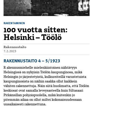
RAKENTAMINEN
100 vuotta sitten:
Helsinki – Töölö
Rakennustaito
7.2.2023
RAKENNUSTAITO 4 – 5/1923
R akennusmiehelle mielenkiintoinen nähtävyys
Helsingissä on nykyisin Töölön kaupunginosa, mikä
Helsingin jo järjestetyistä, kulkureiteillä varustetuista
kaupunginosista on näihin saakka ollut kaikkein
vähiten rakennettuja. Näin siitä­ huolimatta, että Töölön
keskiosat ovat samalla leveys­asteella kuin Siltasaari
Pitkänsillan pohjoispuolella, mikä kuitenkin jo
pitemmän ­aikaa on ollut miltei kokonaisuudessaan
uusaikaisesti rakennettuna.